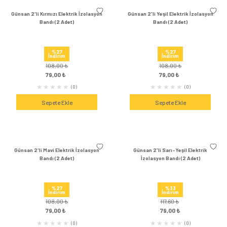
Sepete Ekle
Sepete Ek
Günsan 2'li LED Ampul 5W Gün Işığı
Günsan 2'li LED Ampul
E27 (4000K 475 Lümen 2 Adet)
E27 (3000K 425 Lüm
%48
%48
İndirim
İndirim
285,84 ₺
285,60 ₺
149,00 ₺
149,00 
(1)
Sepete Ekle
Sepete Ek