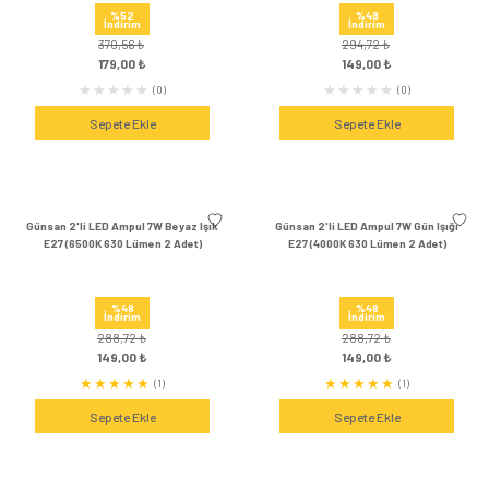
%54
%54
İndirim
İndirim
428,76 ₺
428,76 ₺
199,00 ₺
199,00 
(0)
Sepete Ekle
Sepete Ek
Günsan 3'lü LED Ampul 5W Sarı Işık
Günsan 2'li LED Ampul 
E27 (3000K 425 Lümen 3 Adet)
E27 (6500K 1470 Lü
%54
%54
İndirim
İndirim
428,40 ₺
431,76 ₺
199,00 ₺
199,00 
(0)