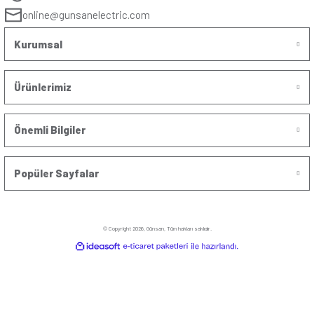
Sepete Ekle
Sepete Ek
Günsan Mekanik Zaman Saati 100
Günsan Akıllı WiFi Nötr
Saat Rezervli, 24 Saatlik Otomat Tipi
150W (Işık Ayarlı Anaht
(220–240V AC / 230V~)
& Smart Life 
%56
%56
İndirim
İndirim
2.400,00 ₺
2.514,30 
1.059,00 ₺
1.109,00 
(4)
Sepete Ekle
Sepete Ek
Fırsat Ürün