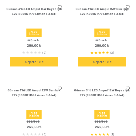
Sepete Ekle
Sepete Ek
Günsan 2'li LED Ampul 18W Gün Işığı
Günsan 2'li LED Ampul 
E27 (4000K 1825 Lümen 2 Adet)
E27 (3000K 1825 Lü
%55
%55
İndirim
İndirim
619,20 ₺
619,20 ₺
279,00 ₺
279,00 
(10)
Sepete Ekle
Sepete Ek