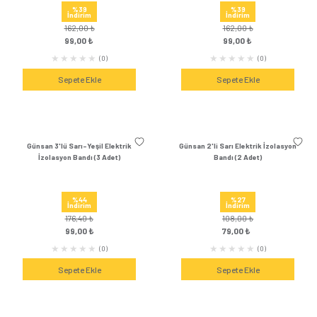
%48
%48
İndirim
İndirim
288,72 ₺
288,72 ₺
149,00 ₺
149,00 
(1)
Sepete Ekle
Sepete Ek
Günsan 2'li LED Ampul 7W Sarı Işık
Günsan 2'li LED Ampul
E27 (3000K 600 Lümen 2 Adet)
E27 (6500K 475 Lüm
%48
%48
İndirim
İndirim
288,72 ₺
285,84 ₺
149,00 ₺
149,00 
(0)