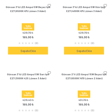
Sepete Ekle
Sepete Ek
Günsan 3'lü LED Ampul 9W Gün Işığı
Günsan 3'lü LED Ampul
E27 (4000K 825 Lümen 3 Adet)
E27 (6500K 630 Lüm
%53
%54
İndirim
İndirim
442,08 ₺
433,08 ₺
209,00 ₺
199,00 
(0)
Sepete Ekle
Sepete Ek