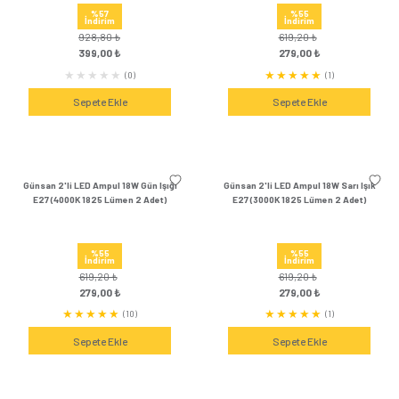
%57
%57
İndirim
İndirim
928,80 ₺
928,80 
399,00 ₺
399,00 
(1)
Sepete Ekle
Sepete Ek
Günsan 3'lü LED Ampul 18W Sarı Işık
Günsan 2'li LED Ampul 
E27 (3000K 1825 Lümen 3 Adet)
E27 (6500K 1825 Lü
%57
%55
İndirim
İndirim
928,80 ₺
619,20 ₺
399,00 ₺
279,00 
(0)