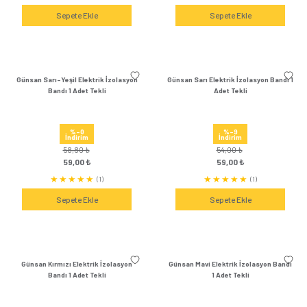
Günsan 3'lü Sarı Elektrik İzolasyon
Günsan 3'lü Kırmızı Ele
Bandı (3 Adet)
Bandı (3 Ad
%39
%39
İndirim
İndirim
162,00 ₺
162,00 ₺
99,00 ₺
99,00 ₺
(0)
Sepete Ekle
Sepete Ek
Günsan 3'lü Yeşil Elektrik İzolasyon
Günsan 3'lü Mavi Elekt
Bandı (3 Adet)
Bandı (3 Ad