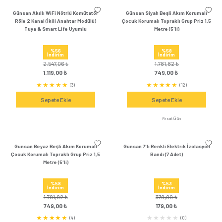
Sepete Ekle
Sepete Ek
Günsan 2'li Kırmızı Elektrik İzolasyon
Günsan 2'li Yeşil Elek
Bandı (2 Adet)
Bandı (2 Ad
%27
%27
İndirim
İndirim
108,00 ₺
108,00 ₺
79,00 ₺
79,00 ₺
(0)
Sepete Ekle
Sepete Ek