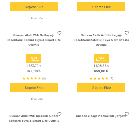
Günsan 2'li Mavi Elektrik İzolasyon
Günsan 2'li Sarı-Yeş
Bandı (2 Adet)
İzolasyon Bandı 
%27
%33
İndirim
İndirim
108,00 ₺
117,60 ₺
79,00 ₺
79,00 ₺
(0)
Sepete Ekle
Sepete Ek
Günsan Sarı-Yeşil Elektrik İzolasyon
Günsan Sarı Elektrik İz
Bandı 1 Adet Tekli
Adet Tekl