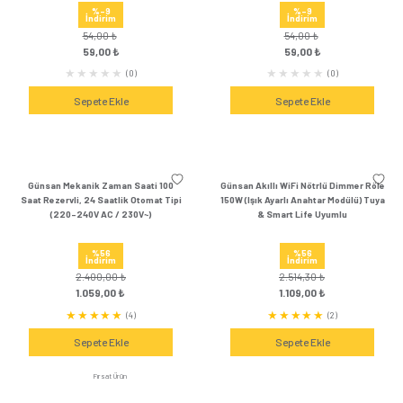
%39
%39
İndirim
İndirim
162,00 ₺
162,00 ₺
99,00 ₺
99,00 ₺
(0)
Sepete Ekle
Sepete Ek
Günsan 3'lü Sarı-Yeşil Elektrik
Günsan 2'li Sarı Elekt
İzolasyon Bandı (3 Adet)
Bandı (2 Ad
%44
%27
İndirim
İndirim
176,40 ₺
108,00 ₺
99,00 ₺
79,00 ₺
(0)