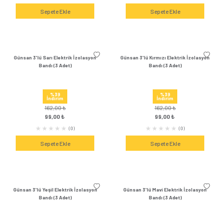
Günsan 2'li LED Ampul 12W Sarı Işık
Günsan 2'li LED Ampul
E27 (3000K 1155 Lümen 2 Adet)
E27 (3000K 825 Lüm
%52
%49
İndirim
İndirim
370,56 ₺
294,72 ₺
179,00 ₺
149,00 
(0)
Sepete Ekle
Sepete Ek
Günsan 2'li LED Ampul 7W Beyaz Işık
Günsan 2'li LED Ampul
E27 (6500K 630 Lümen 2 Adet)
E27 (4000K 630 Lüm