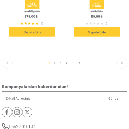
%-0
%-9
İndirim
İndirim
58,80 ₺
54,00 ₺
59,00 ₺
59,00 ₺
(1)
Sepete Ekle
Sepete Ek
Günsan Kırmızı Elektrik İzolasyon
Günsan Mavi Elektrik İ
Bandı 1 Adet Tekli
1 Adet Tek
%-9
%-9
İndirim
İndirim
54,00 ₺
54,00 ₺
59,00 ₺
59,00 ₺
(0)