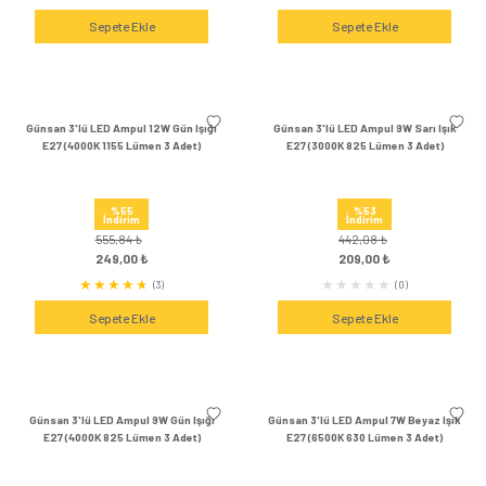
Günsan 3'lü LED Ampul 15W Beyaz Işık
Günsan 3'lü LED Ampul
E27 (6500K 1470 Lümen 3 Adet)
E27 (4000K 1470 Lü
%55
%55
İndirim
İndirim
647,64 ₺
647,64 ₺
289,00 ₺
289,00 
(0)
Sepete Ekle
Sepete Ek
Günsan 3'lü LED Ampul 12W Sarı Işık
Günsan 3'lü LED Ampul 
E27 (3000K 1155 Lümen 3 Adet)
E27 (6500K 1155 Lü