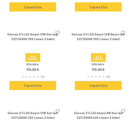
Günsan 3'lü LED Ampul 7W Gün Işığı
Günsan 3'lü LED Ampul
E27 (4000K 630 Lümen 3 Adet)
E27 (3000K 600 Lüm
%54
%54
İndirim
İndirim
433,08 ₺
433,08 ₺
199,00 ₺
199,00 
(0)
Sepete Ekle
Sepete Ek
Günsan 3'lü LED Ampul 5W Beyaz Işık
Günsan 3'lü LED Ampul
E27 (6500K 475 Lümen 3 Adet)
E27 (4000K 475 Lüm