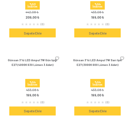
%55
%55
İndirim
İndirim
555,84 ₺
555,84 ₺
249,00 ₺
249,00 
(0)
Sepete Ekle
Sepete Ek
Günsan 3'lü LED Ampul 12W Gün Işığı
Günsan 3'lü LED Ampul
E27 (4000K 1155 Lümen 3 Adet)
E27 (3000K 825 Lüm
%55
%53
İndirim
İndirim
555,84 ₺
442,08 ₺
249,00 ₺
209,00 
(3)