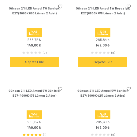
Sepete Ekle
Sepete Ek
Günsan 2'li LED Ampul 12W Gün Işığı
Günsan 2'li LED Ampul 
E27 (4000K 1155 Lümen 2 Adet)
E27 (6500K 1155 Lü
%52
%52
İndirim
İndirim
370,56 ₺
370,56 ₺
179,00 ₺
179,00 ₺
(0)
Sepete Ekle
Sepete Ek