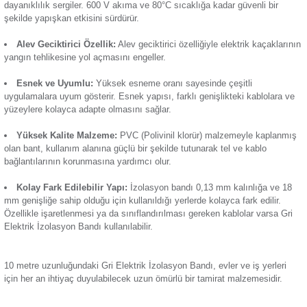
birleştirilmesinde kullanılan ürün, yumuşak PVC kaplamaya s
Termik Röle
plana çıkan özellikleri:
Günsan 2'li Kırmızı Elektrik İzolasyon Bandı (2 Adet)
Zaman Saati
Basınca Duyarlı:
Kauçuk bazlı yapışkan özelliğiyle basınc
Ekstra bir malzeme kullanmadan güçlü bir yapışma performan
Yüzeylerde aşındırıcı etki yaratmadan kullanılabilir.
Günsan 2'li Sarı Elektrik İzolasyon Bandı (2 Adet)
Isı ve Suya Dayanıklı:
İzolasyon bandı
, ısıya ve neme k
dayanıklılık sergiler. 600 V akıma ve 80°C sıcaklığa kadar gü
şekilde yapışkan etkisini sürdürür.
Alev Geciktirici Özellik:
Alev geciktirici özelliğiyle elektr
yangın tehlikesine yol açmasını engeller.
Günsan 2'li Beyaz Elektrik İzolasyon Bandı (2 Adet)
Esnek ve Uyumlu:
Yüksek esneme oranı sayesinde çeşit
uygulamalara uyum gösterir. Esnek yapısı, farklı genişlikteki
yüzeylere kolayca adapte olmasını sağlar.