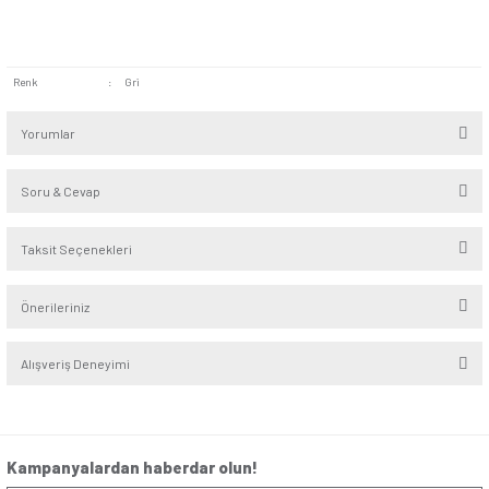
Yüksek Kalite Malzeme:
PVC (Polivinil klorür) malzeme
olan bant, kullanım alanına güçlü bir şekilde tutunarak tel ve
bağlantılarının korunmasına yardımcı olur.
Kolay Fark Edilebilir Yapı:
İzolasyon bandı 0,13 mm kal
mm genişliğe sahip olduğu için kullanıldığı yerlerde kolayca fa
Özellikle işaretlenmesi ya da sınıflandırılması gereken kablo
Elektrik İzolasyon Bandı kullanılabilir.
10 metre uzunluğundaki Gri Elektrik İzolasyon Bandı, evler ve
için her an ihtiyaç duyulabilecek uzun ömürlü bir tamirat mal
Renk
:
Gri