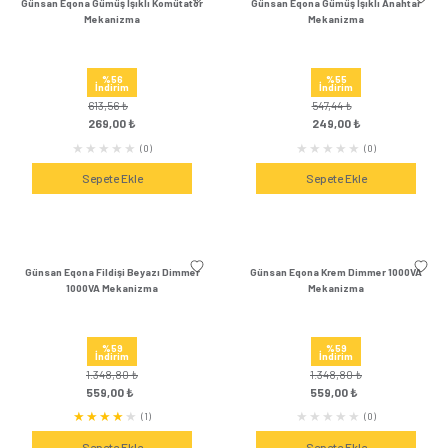
Günsan Eqona Gümüş Tekli Uydu Prizi
Günsan Eqona Gümüş Uy
F Konnektörlü (Geçişli-Sonlu)
(TV-Sat) Meka
Mekanizma
%57
%59
İndirim
İndirim
737,28 ₺
1.955,88 
319,00 ₺
799,00 ₺
(0)
Sepete Ekle
Sepete Ek
Günsan Eqona Gümüş Tekli Uydu Prizi
Günsan Eqona Gümü
Eko Mekanizma
(Geçişli-Sonlu) 
%53
%53
İndirim
İndirim