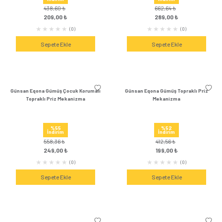
Günsan Eqona Gümüş Tekli Data Prizi
Günsan Eqona Güm
(RJ45 Cat6 Mekanizma
Telefon Prizi (Cat
%57
%54
İndirim
İndirim
957,24 ₺
454,80 ₺
409,00 ₺
209,00 
(0)
Sepete Ekle
Sepete Ek