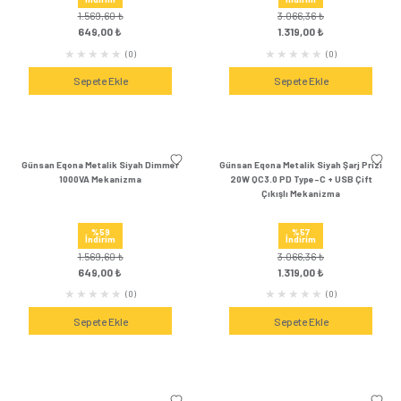
Sepete Ekle
Sepete Ek
Günsan Visage Krem Dimmer 1000VA
Günsan Visage Krem T
Mekanizma
Mekanizm
%57
%47
İndirim
İndirim
1.032,00 ₺
224,04 
439,00 ₺
119,00 ₺
(1)
Sepete Ekle
Sepete Ek