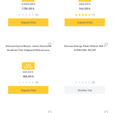
Günsan Eqona Gümüş Kapaklı Topraklı
Günsan Eqona Gümüş Ç
Priz Mekanizma
Kapaklı Topraklı Pr
%52
%56
İndirim
İndirim
438,60 ₺
662,64 ₺
209,00 ₺
289,00 
(0)
Sepete Ekle
Sepete Ek