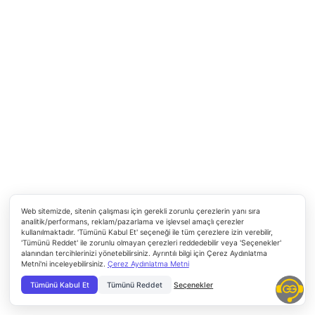
mekanizmalarında ise bunlara ek olarak bir de toprak 
Bu prizlerde fazla akım ya da elektrik kaçağı olduğu t
iletkenler yardımıyla akım toprağa aktarılır. Güvenle
kullanılabilecek topraklı priz mekanizması, priz yuvası
bağlantısının yapılacağı metal parçadan oluşur.
USB Priz Mekanizma
Bu mekanizmalar, adından da anlaşılacağı üzere bağla
metal parçanın ortasında USB çıkışları olan prizlerdir
korumalı olan bu modellerle telefon, tablet gibi elektroni
şarj edebilirsiniz. Bu tipteki prizler, adaptör kullanımın
kalmadan rahatlıkla şarj işlemini gerçekleştirebilmeni