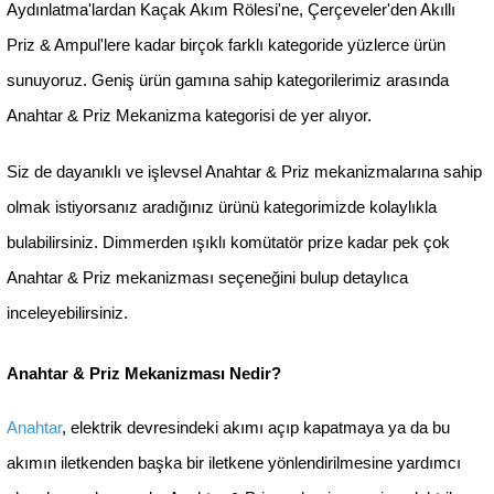
613,56 ₺
547,44 ₺
269,00 ₺
249,00 
(0)
Sepete Ekle
Sepete Ek
Günsan Eqona Fildişi Beyazı Dimmer
Günsan Eqona Krem D
1000VA Mekanizma
Mekanizm
%59
%59
İndirim
İndirim
1.348,80 ₺
1.348,80 
559,00 ₺
559,00 ₺
(1)
Sepete Ekle
Sepete Ek