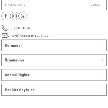
Anahtar & Priz mekanizmalar kullanım amaçları ve ala
çeşitlere ayrılır. Anahtar & Priz mekanizmaların çeşitle
detaylandırabiliriz:
Anahtar Mekanizma
Anahtar mekanizma
, bir elektrik devresinde yer alan 
açılıp kapanmasını sağlayan devre elemanıdır. Evlerde
yerlerinde, fabrikalarda, kurumlarda ve elektriğe ihtiy
pek çok farklı alanda aydınlatmanın açılıp kapanmasın
Bunun yanı sıra farklı renk ve tasarımlarıyla dekoras
tamamlayıcı bir işlevi de bulunur.