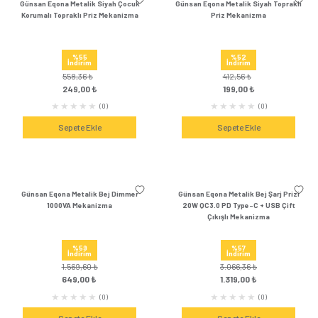
Günsan Visage Krem Işıklı Anahtar
Günsan Visage Beyaz 
Mekanizma
Mekanizm
%50
%47
İndirim
İndirim
276,48 ₺
224,04 
139,00 ₺
119,00 ₺
(0)
Sepete Ekle
Sepete Ek
Günsan Eqona Mocha Dimmer 1000VA
Günsan Eqona Mocha Ş
Mekanizma
QC3.0 PD Type-C + USB
Mekanizm
%59
%57
İndirim
İndirim