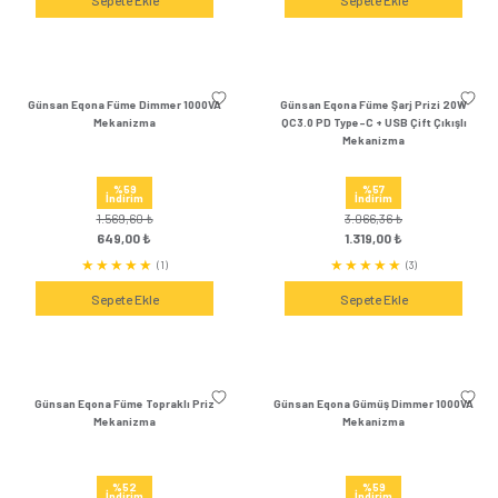
1.569,60 ₺
3.066,36 
649,00 ₺
1.319,00 
(0)
Sepete Ekle
Sepete Ek
Günsan Eqona Metalik Siyah Dimmer
Günsan Eqona Metalik Si
1000VA Mekanizma
20W QC3.0 PD Type-C
Çıkışlı Meka
%59
%57
İndirim
İndirim
1.569,60 ₺
3.066,36 
649,00 ₺
1.319,00 
(0)