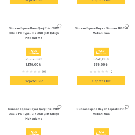
398,52 ₺
470,40 ₺
189,00 ₺
219,00 
(0)
Sepete Ekle
Sepete Ek
Günsan Eqona Gümüş Şarj Prizi 20W
Günsan Eqona Gümü
QC3.0 PD Type-C + USB Çift Çıkışlı
Mekanizm
Mekanizma
%57
%55
İndirim
İndirim
3.066,36 ₺
530,28 ₺
1.319,00 ₺
239,00 
(0)
Sepete Ekle
Sepete Ek