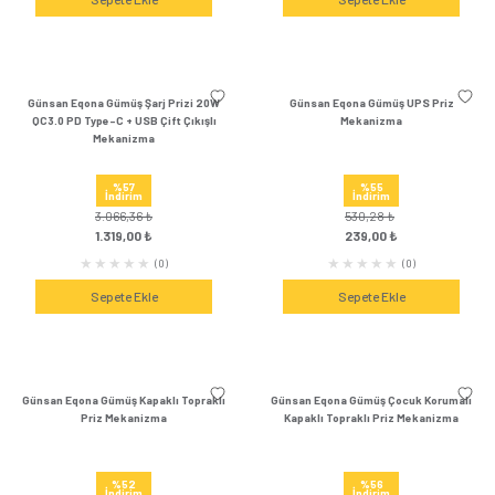
1.569,60 ₺
3.066,36 
649,00 ₺
1.319,00 
(1)
Sepete Ekle
Sepete Ek
Günsan Eqona Füme Topraklı Priz
Günsan Eqona Gümüş 
Mekanizma
Mekanizm
%52
%59
İndirim
İndirim
412,56 ₺
1.569,60 
199,00 ₺
649,00 
(1)
Sepete Ekle
Sepete Ek