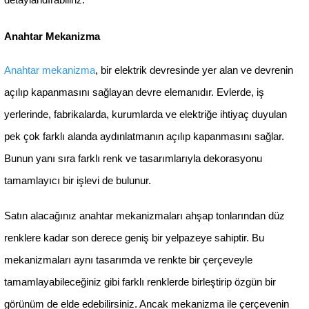
Günsan Eqona Beyaz Şarj Prizi 20W
Günsan Eqona Beyaz T
QC3.0 PD Type-C + USB Çift Çıkışlı
Mekanizm
Mekanizma
%56
%47
İndirim
İndirim
2.592,96 ₺
283,20 
1.139,00 ₺
149,00 
(0)
Sepete Ekle
Sepete Ek
Günsan Eqona Beyaz Jaluzi Kumanda
Günsan Energy Saver 
Anahtarı (Tek Düğmeli) Mekanizma
2xVRV (NO-NC
%53
İndirim