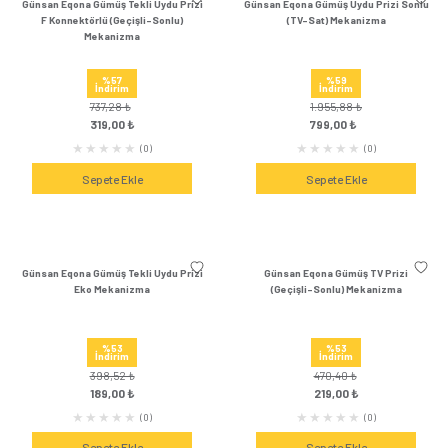
Günsan Eqona Metalik Bej Dimmer
Günsan Eqona Metalik B
1000VA Mekanizma
20W QC3.0 PD Type-C
Çıkışlı Meka
%59
%57
İndirim
İndirim
1.569,60 ₺
3.066,36 
649,00 ₺
1.319,00 
(0)
Sepete Ekle
Sepete Ek
Günsan Eqona Füme Dimmer 1000VA
Günsan Eqona Füme Şa
Mekanizma
QC3.0 PD Type-C + USB
Mekanizm
%59
%57
İndirim
İndirim