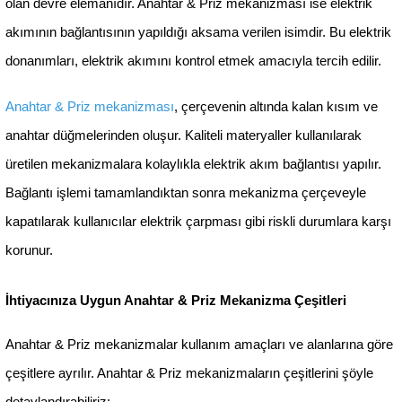
Günsan Eqona Krem Şarj Prizi 20W
Günsan Eqona Beyaz D
QC3.0 PD Type-C + USB Çift Çıkışlı
Mekanizm
Mekanizma
%56
%59
İndirim
İndirim
2.592,96 ₺
1.348,80 
1.139,00 ₺
559,00 ₺
(0)
Sepete Ekle
Sepete Ek