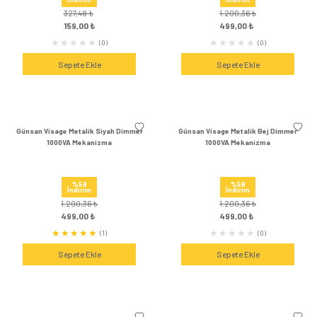
Sepete Ekle
Sepete Ek
Günsan Eqona Gümüş Liht Mekanizma
Günsan Eqona Gümü
Mekanizm
%51
%52
İndirim
İndirim
363,84 ₺
412,56 ₺
179,00 ₺
199,00 
(0)
Sepete Ekle
Sepete Ek