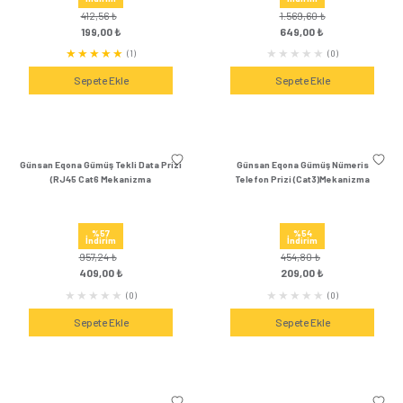
Sepete Ekle
Sepete Ek
Günsan Eqona Metalik Siyah Çocuk
Günsan Eqona Metalik 
Korumalı Topraklı Priz Mekanizma
Priz Mekani
%55
%52
İndirim
İndirim
558,36 ₺
412,56 ₺
249,00 ₺
199,00 
(0)
Sepete Ekle
Sepete Ek