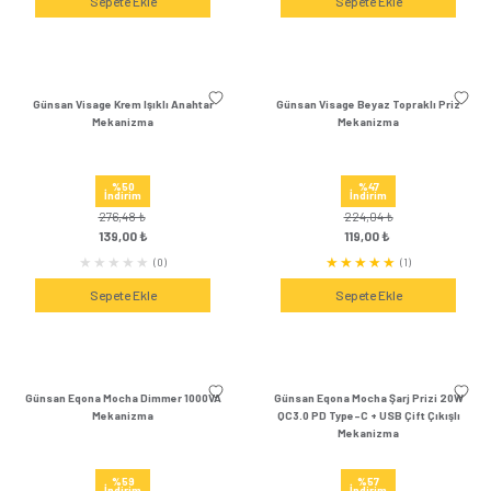
1.200,36 ₺
1.200,36 
499,00 ₺
499,00 
(1)
Sepete Ekle
Sepete Ek
Günsan Visage Füme Dimmer 1000VA
Günsan Visage Gümüş 
Mekanizma
Mekanizm
%58
%58
İndirim
İndirim
1.200,36 ₺
1.200,36 
499,00 ₺
499,00 
(0)