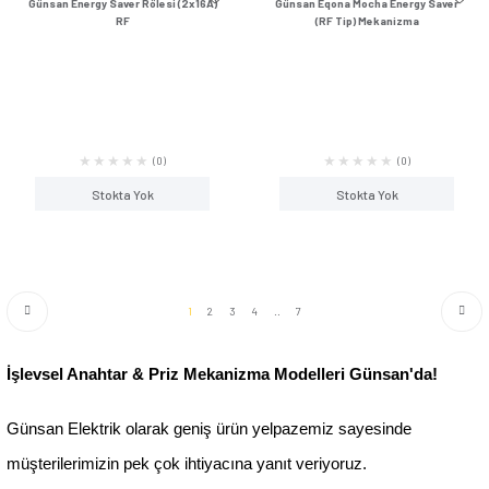
Günsan Eqona Gümüş Çocuk Korumalı
Günsan Eqona Gümüş T
Topraklı Priz Mekanizma
Mekanizm
%55
%52
İndirim
İndirim
558,36 ₺
412,56 ₺
249,00 ₺
199,00 
(0)
Sepete Ekle
Sepete Ek
Günsan Eqona Gümüş Işıklı Komütatör
Günsan Eqona Gümüş I
Mekanizma
Mekanizm
%56
%55
İndirim
İndirim