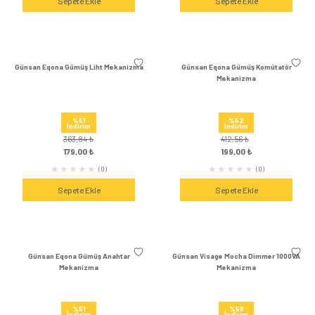
699,12 ₺
363,84 ₺
309,00 ₺
179,00 ₺
(0)
Sepete Ekle
Sepete Ek
Günsan Eqona Gümüş Permütatör (Ara
Günsan Eqona Güm
Vavien) Mekanizma
Mekanizm
%56
%53
İndirim
İndirim
562,32 ₺
448,08 ₺
249,00 ₺
209,00 
(0)