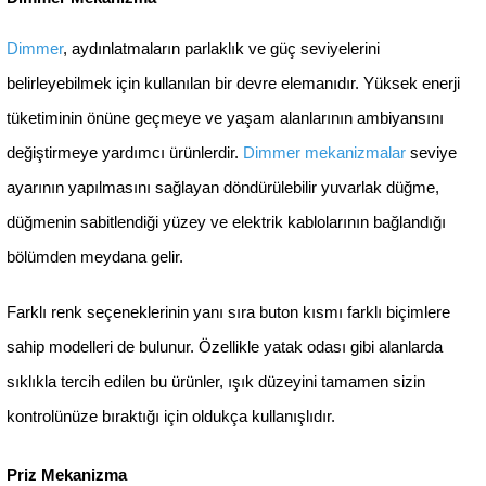
1
2
3
4
..
7
İşlevsel Anahtar & Priz Mekanizma Modelleri Güns
Günsan Elektrik olarak geniş ürün yelpazemiz sayesi
müşterilerimizin pek çok ihtiyacına yanıt veriyoruz.
Aydınlatma'lardan Kaçak Akım Rölesi'ne, Çerçeveler'd
Priz & Ampul'lere kadar birçok farklı kategoride yüzle
sunuyoruz. Geniş ürün gamına sahip kategorilerimiz 