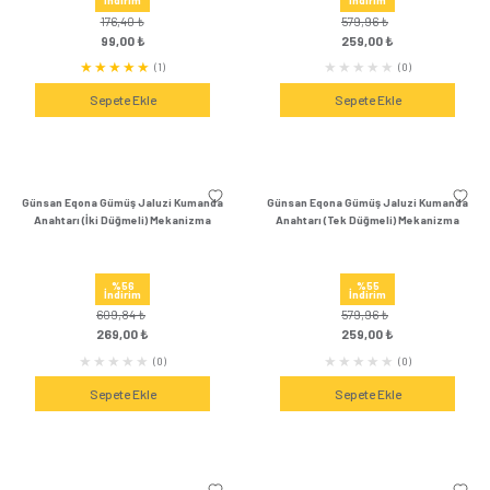
Sepete Ekle
Sepete Ek
Termik Röle
Zaman Saati
Günsan Visage Beyaz Anahtar
Günsan Eqona Füme Ja
Mekanizma
Anahtarı (Tek Düğmel
%44
%55
İndirim
İndirim
176,40 ₺
579,96 ₺
99,00 ₺
259,00 
(1)
Sepete Ekle
Sepete Ek