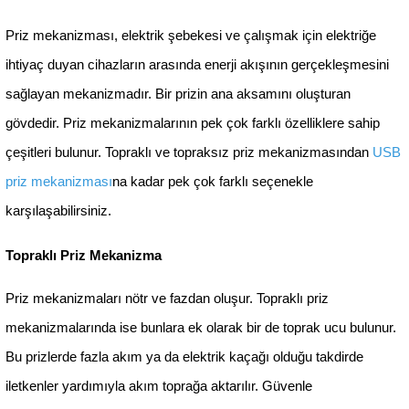
Anahtar & Priz Mekanizma kategorisi de yer alıyor.
Siz de dayanıklı ve işlevsel Anahtar & Priz mekanizma
olmak istiyorsanız aradığınız ürünü kategorimizde kola
bulabilirsiniz. Dimmerden ışıklı komütatör prize kadar
Anahtar & Priz mekanizması seçeneğini bulup detaylı
inceleyebilirsiniz.
Anahtar & Priz Mekanizması Nedir?
Anahtar
, elektrik devresindeki akımı açıp kapatmaya 
akımın iletkenden başka bir iletkene yönlendirilmesin