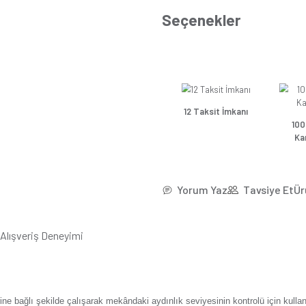
*69,9
Se
Güns
Güns