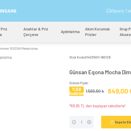
İndirim Kodu: GUNSAN6
&
Anahtar & Priz
Anahtar & Priz
Aydınlatm
Mekanizma
Çerçeve
n Eqona Mocha Dimmer 1000VA Mekanizma
Stok 
Gün
Ürünün
%5
İndi