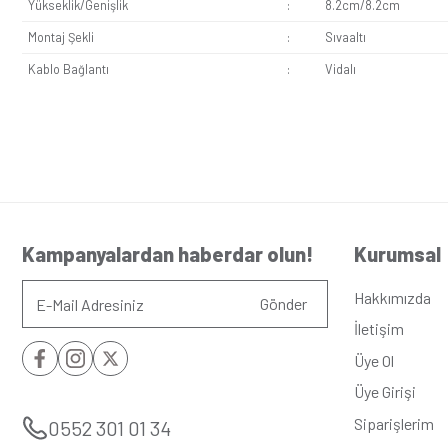
Seri
:
Eqon
Alt Seri
:
Metal