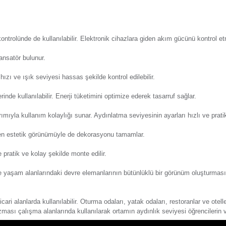
Y
eri
Önerileriniz
Alışveriş Deneyimi
Güns
istemlerine bağlı şekilde çalışarak mekândaki aydınlık sevi
Güns
 ve motor hızı kontrolünde de kullanılabilir. Elektronik cihazl
, triyak ve kondansatör bulunur.
ılabilir. Motor hızı ve ışık seviyesi hassas şekilde kontrol edil
Güns