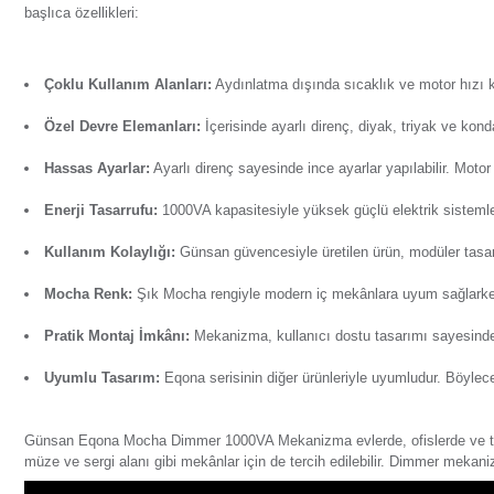
Ürün Bilgisi
Yorumlar
Soru & Cevap
Taksit Seçenekl
Günsan Eqona Mocha Dimmer 1000VA Mekanizma, aydınlatma s
başlıca özellikleri:
Çoklu Kullanım Alanları:
Aydınlatma
dışında sıcaklık
Özel Devre Elemanları:
İçerisinde ayarlı direnç, diyak
Hassas Ayarlar:
Ayarlı direnç sayesinde ince ayarlar yap