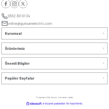
Modern Tarzdaki Üçlü Çerçeveler:
Bu tasarımlarda metalik renklerde
olan modellere kadar pek çok seçenek yer alır. Oval yüzeyli tasarımıyl
alanlarında sıcaklık ve samimiyet arayanların tercih edebileceği modern bi
Klasik Tarzdaki Üçlü Çerçeveler:
Klasik tarzda tasarlanan üçlü çerçeve
hayatın her alanında deneyimlemek isteyen kişileri memnun edecek sade 
tasarıma sahiptir. Beyaz ve bej gibi doğal tonlarda renklendirilen bu tasa
alanlarına şıklık katar.
Üçlü Çerçeve Seçerken Göz Önünde Bulun
Gerekenler
Priz çerçevesi satın alırken dikkat etmeniz gereken bazı kriterler bulunur.
önünde bulundurarak ihtiyacınıza ve zevkinize uygun çerçeveyi kolaylıkla