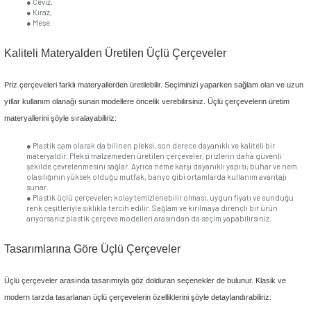
●
Söktüğünüz göbekleri yerine yerleştirin ve vidaları tornavidayl
çerçeveyi sabitleyin.
Dilerseniz çerçeveyi söktükten sonra prizleri de değiştirebilirsiniz. Örneğ
ışığın parlaklığını ayarlayabileceğiniz
dimmer anahtarı
ve mekanizmasını
edebilirsiniz. Ardından yepyeni üçlü çerçevenizi yukarıdaki adımları izle
kurabilirsiniz.
Hem Güvenli Hem Şık Üçlü Çerçeve Çeşitle
Estetik zevklerinizi yansıtabileceğiniz üçlü çerçeve çeşitleri farklı renk, 
materyallerle üretilebilir. Her zevke hitap eden ürün çeşitlerini şöyle sıralay
Renklerine Göre Üçlü Çerçeveler
Hoş tasarımlarıyla pratik çözümler sunan üçlü çerçevelerin dekorasyon