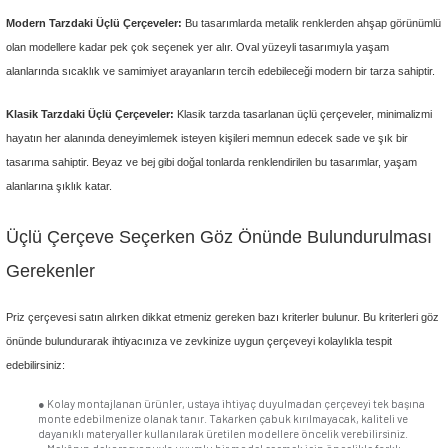
olması önemlidir. Özellikle çoklu anahtarların kullanıldığı alanlarda seçe
büyük önem taşır. Seçiminizi yaparken yaşam alanınızın dekorasyonun
bulundurabilirsiniz. Örneğin modern çizgilerin hâkim olduğu bir salonunuz
siyah ve füme renklerini tercih edebilir, keskin köşeleri olan çerçeve mode
kullanabilirsiniz.
Çerçeveyi monte edeceğiniz duvarın rengi de önemlidir. Çerçeve o duvara
görünsün isterseniz duvarınızla aynı renk bir ürüne şans verebilirsiniz. 
tonlarının bir arada kullanılmasından hoşlanıyorsanız tonsürton geçişler 
edebilirsiniz. Duvarınızdan birkaç ton açık veya koyu renklerdeki çerçev
harika geçişler yakalayabilirsiniz.
Dekorasyonun estetikle buluşması için bir diğer önemli nokta yaşam alan
mobilyaların renkleridir. Evinizde klasik tarzda mobilyalar kullanıyorsanı
meşe gibi ağaçların renklerini ve dokularını andıran üçlü çerçeve tasarı