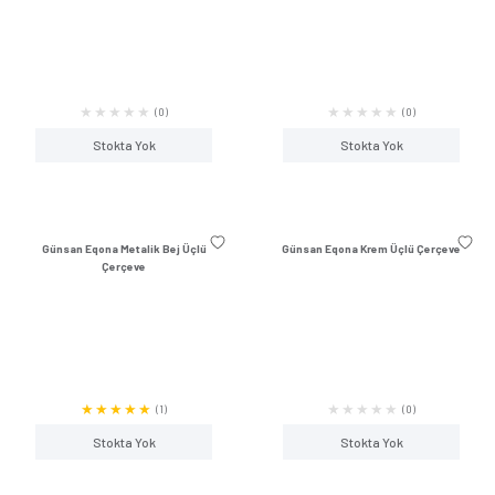
(0)
Termik Röle
Stokta Yok
Stokta Y
Zaman Saati
Günsan Eqona Kese Kağıdı Pleksi Üçlü
Günsan Eqona Metali
Çerçeve
Çerçeve
(0)
Stokta Yok
Stokta Y