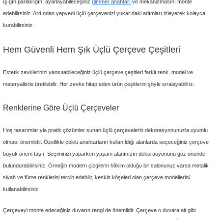
kategorimizde bulabilirsiniz. Üçlü çerçevelerin renk, tasarım ve materyal
sayesinde zevkinize hitap eden ve yaşam alanınızın dekorasyonuyla uy
hızlıca ulaşabilirsiniz.
Üçlü Çerçevelerin Kullanım Alanları
Priz çerçeveleri
, elektrik prizlerinin veya anahtarlarının çevresini saran ş
ürünlerdir. Priz çerçeveleri arasında tekli, ikili ve üçlü çerçeve modelleri b
İhtiyacınıza göre tercih edebileceğiniz 3'lü çerçeveler, hem işlevsel hem 
çözümler sunar.
Kullanımları pratik olan
üçlü çerçeveler
; ev, okul, hastane, iş yeri gibi alan
Genelde evlerin salonlarında dimmer anahtar, priz ve uydu prizi yan yana 
çevresine dokunulduğunda bir tehlike oluşmaması ve salonun şıklığını t
üçlü priz çerçevesi kullanımı yaygındır.