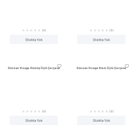
(0)
Stokta Yok
Stokta Y
Günsan Visage Akçaağaç Üçlü
Günsan Visage Ceviz 
Çerçeve
(0)
Stokta Yok
Stokta Y