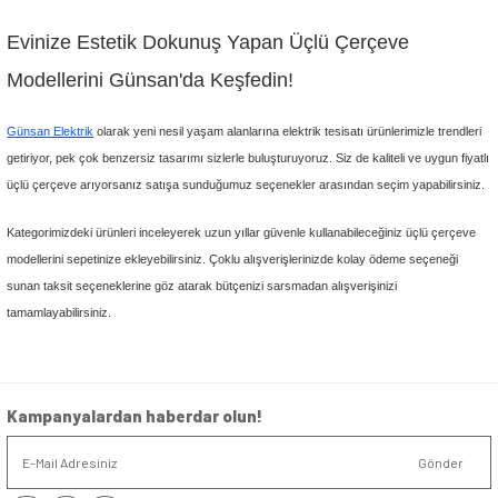
Priz çerçeveleri farklı materyallerden üretilebilir. Seçiminizi yaparken sa
yıllar kullanım olanağı sunan modellere öncelik verebilirsiniz. Üçlü çerçev
materyallerini şöyle sıralayabiliriz:
●
Plastik cam olarak da bilinen pleksi, son derece dayanıklı ve kal
materyaldir. Pleksi malzemeden üretilen çerçeveler, prizlerin da
şekilde çevrelenmesini sağlar. Ayrıca neme karşı dayanıklı yapıs
olasılığının yüksek olduğu mutfak, banyo gibi ortamlarda kullan
sunar.
●
Plastik üçlü çerçeveler; kolay temizlenebilir olması, uygun fiy
renk çeşitleriyle sıklıkla tercih edilir. Sağlam ve kırılmaya dirençl
arıyorsanız plastik çerçeve modelleri arasından da seçim yapabili
Tasarımlarına Göre Üçlü Çerçeveler
Üçlü çerçeveler arasında tasarımıyla göz dolduran seçenekler de bulunur
modern tarzda tasarlanan üçlü çerçevelerin özelliklerini şöyle detaylandıra