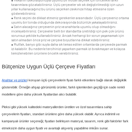
seçim yapabilirsiniz. Yazlık alanlar için üçlü çerçeve arayışındaysanız 
tonlarında ürünler seçerek ortama ferahlık katabilirsiniz.
Üçlü çerçeve çeşitleri arasında farklı dekorasyon stillerinin ve renklerin
olacak şekilde pek çok renkte ürün bulabilirsiniz. Üçlü çerçevelerin ren
bazıları şunlardır:
●
Beyaz,
●
Füme,
●
Gümüş,
●
Krem,
●
Metalik Bej,
●
Metalik Siyah,
●
Akçaağaç,
●
Ceviz,
●
Kiraz,
●
Meşe.
Kaliteli Materyalden Üretilen Üçlü Çerçeveler