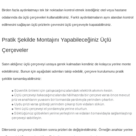
(0)
Stokta Yok
Kaliteli ve Uzun Ömürlü Üçlü Çerçeve Çeşitl
Günsan'da!
Aydınlatma'dan Anahtar Priz'e kadar pek çok kategoride hizmet veren G
olarak kaliteli ürünler satışa sunuyoruz. Farklı ihtiyaçlara uygun seçene
Üçlü Çerçeve kategorimizde de uygun fiyatlı ve şık çerçevelerle müşteril
beğenisini kazanıyoruz.
Siz de ergonomik, güvenli ve estetik 3'lü çerçeve arıyorsanız ihtiyacını