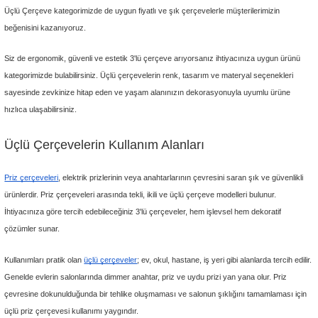
(0)
Stokta Yok
Stokta Y
Günsan Visage Beyaz Üçlü Çerçeve