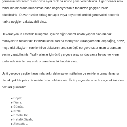
Birden fazla aydınlatmayı tek bir noktadan kontrol etmek istediğiniz otel
odalarında da üçlü çerçeveleri kullanabilirsiniz. Farklı aydınlatmaların ay
edilmesini sağlayan üçlü prizlerin çevresini üçlü çerçeveyle kapatabilirsin
Pratik Şekilde Montajını Yapabileceğiniz Üçl
Çerçeveler
Satın aldığınız üçlü çerçeveyi ustaya gerek kalmadan kendiniz de kolay
edebilirsiniz. Bunun için aşağıdaki adımları takip edebilir, çerçeve kurulu
şekilde tamamlayabilirsiniz:
●
Güvenlik önlemi için çalışacağınız alandaki elektrik akımını ke
●
Üçlü çerçeveyi takacağınız alanda hâlihazırda bir çerçeve var
priz ve anahtarın yuvasını bir tornavida yardımıyla yerinden çıka
●
Uydu prizi varsa göbeği yerinden çıkarıp tüm vidaları sökün.
●
Yeni üçlü çerçeveyi el yordamıyla yerine oturtun.