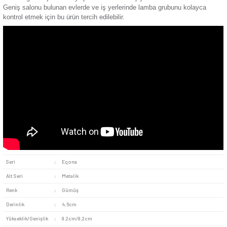
Estetik Tasarım:
Gelenekselden İskandinav dekorasyon st
pek çok tarza uyum sağlayabilecek gümüş renginde tasarlanı
Kolay Montaj:
Sıva altı montaja uygun olan ürün, standar
üretilir. Vidalı kablo bağlantısı yapılarak ve mevcut elektrik t
kolayca entegre edilerek montajı tamamlanır.
Güvenlik Standartları:
VDE, TSE ve EAC gibi uluslararas
normlarına ve kalite standartlarına uygunluk belgeleri bulunur
Günsan Eqona Gümüş Vidalı Komütatör evler, ofisler ve endü
tesisler gibi birçok farklı yaşam alanında ve iş yerlerinde kulla
Geniş salonu bulunan evlerde ve iş yerlerinde lamba grubun
kontrol etmek için bu ürün tercih edilebilir.