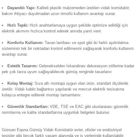
Günsan Eqona Gümüş Vidalı Komütatör, iki lambanın veya 
Termik Röle
grubunun açılıp kapatılmasını sağlayan bir devre elemanıdır. 
akımını yönünü değiştirmeye ve kesmeye yardımcı olan ürün,
bir kutupludur. Vidalı komütatörün anma akımı 10AX, anma g
Zaman Saati
şeklindedir. Öne çıkan başlıca özellikleri:
Güvenilir Anahtarlama:
Elektrik akımını hassas şekilde 
kesintisiz ve güvenli kullanım sağlar.
Dayanıklı Yapı:
Kaliteli plastik malzemeden üretilen vidal
bakım ihtiyacı duyulmadan uzun ömürlü kullanım avantajı su
Hızlı Tepki:
Hızlı anahtarlamaya uygun şekilde optimize ed
elektrik akımını hızlıca kontrol ederek anında yanıt verir.
Konforlu Kullanım:
Tavan lambası ve spot gibi iki farklı
sisteminin tek bir noktadan kontrol edilmesini sağlayarak kon
avantajı sunar.