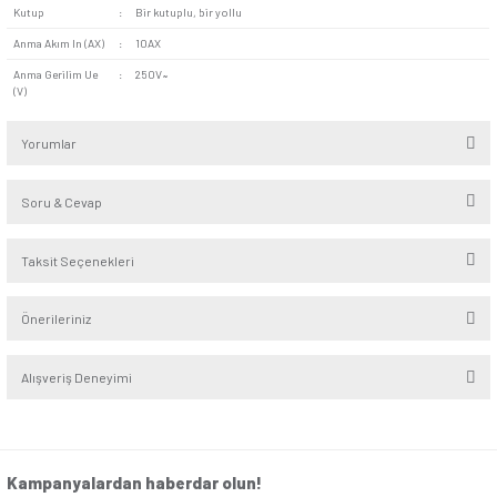
Seri
:
Eqona
Alt Seri
:
Metalik
Renk
:
Gümüş
Derinlik
:
4,6cm
Yükseklik/Genişlik
:
8.2cm/8.2cm