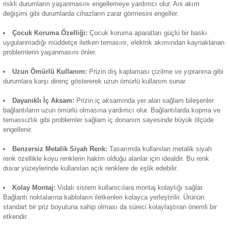
Günsan Eqona Krem Çocuk Korumalı Topraklı Priz Mekanizma
Termik Röle
Eqona Metalik Siyah Çocuk Korumalı Topraklı Priz Mekanizm
enerjisi ihtiyacını karşılamak için kullanılan bir devre eleman
Zaman Saati
çocuk koruma özelliğiyle kullanıcılar için avantaj sağlar. Ön
özellikleri:
Günsan Eqona Fildişi Beyazı Çocuk Korumalı Topraklı Priz Mekanizma
Topraklama Sistemi:
Güçlü topraklama özelliği elektrik k
riskli durumların yaşanmasını engellemeye yardımcı olur. An
değişimi gibi durumlarda cihazların zarar görmesini engeller.
Günsan Eqona Füme Çocuk Korumalı Topraklı Priz Mekanizma
Çocuk Koruma Özelliği:
Çocuk koruma aparatları güçlü 
uygulanmadığı müddetçe iletken temasını, elektrik akımınd
problemlerin yaşanmasını önler.
Uzun Ömürlü Kullanım:
Prizin dış kaplaması çizilme ve
durumlara karşı direnç göstererek uzun ömürlü kullanım suna