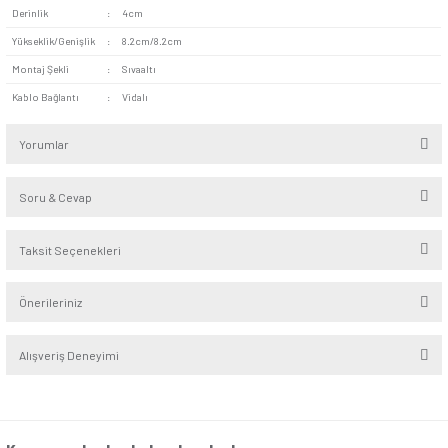
kaynaklı okul kazalarına karşı tedbir alınabilir.
Seri
:
Eqona
Alt Seri
:
Metalik
Renk
:
Metalik Siyah