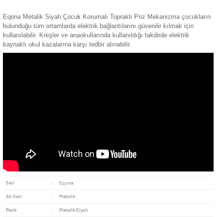
Dayanıklı İç Aksam:
Priz
in iç aksamında yer alan sağlam
bağlantıların uzun ömürlü olmasına yardımcı olur. Bağlantıl
temassızlık gibi problemler sağlam iç donanım sayesinde b
engellenir.
Benzersiz Metalik Siyah Renk:
Tasarımda kullanılan met
renk özellikle koyu renklerin hakim olduğu alanlar için idealdi
duvar yüzeylerinde kullanılan açık renklere de eşlik edebilir.
Kolay Montaj:
Vidalı sistem kullanıcılara montaj kolaylığı
Bağlantı noktalarına kabloların iletkenleri kolayca yerleştirilir
standart bir priz boyutuna sahip olması da süreci kolaylaştıra
etkendir.
Eqona Metalik Siyah Çocuk Korumalı Topraklı Priz Mekaniz
bulunduğu tüm ortamlarda elektrik bağlantılarını güvenilir kıl
kullanılabilir. Kreşler ve anaokullarında kullanıldığı takdirde e