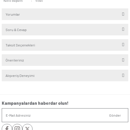
Seri
:
Eqona
Alt Seri
:
Beyaz - Krem
Renk
:
Krem
Derinlik
:
4,6cm
Yükseklik/Genişlik
:
8.2cm/8.2cm
Montaj Şekli
:
Sıvaaltı