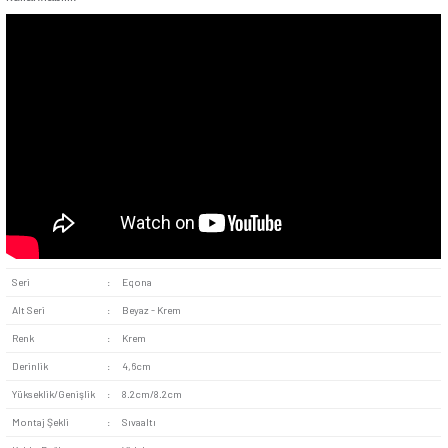
monte edilir.
Priz
in boyutları standart priz girişleriyle uyumlu
iletken kablolar ve metal aksam tamamen sıva altında kalır 
görünmez.
Dayanıklılık:
Yüksek dayanıklılık için gerekli kalite stand
alınarak üretilen topraklı priz mekanizma uzun süreli kullanı
sunar. Sağlam bağlantı noktaları cihazların aralıksız çalışm
olur.
Eqona Krem Çocuk Korumalı Topraklı Priz Mekanizma, özell
anaokulu gibi çocukların bulunduğu mekânlarda sıklıkla tercih
dışında ofis ve restoran gibi farklı alanlarda da güvenliği s
kullanılabilir.