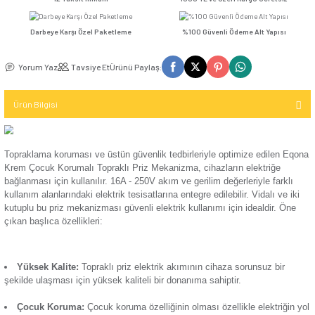
Seçenekler
Kompakt Şalter
TV / Uydu
İletişim (Data)
Günsan Eqona Gümüş Çocuk Korumalı Topraklı Priz Mekanizma
Mekanizma
USB & Type - C
Kompakt Şalter
12 Taksit İmkanı
1000 TL ve Üzeri Kar
Priz
TV & Uydu
Kompakt Şalter
Mekanizma
Darbeye Karşı Özel Paketleme
%100 Güvenli Ödeme 
Elektronik
Aksesuarı
Günsan Eqona Beyaz Çocuk Korumalı Topraklı Priz Mekanizma
USB & Type - C
Yorum Yaz
Tavsiye Et
Ürünü Paylaş:
Priz Mekanizma
Kontaktör
Ürün Bilgisi
Elektronik
Kontaktör
Mekanizma
Aksesuarı
Günsan Eqona Fildişi Beyazı Çocuk Korumalı Topraklı Priz Mekanizma
Topraklama koruması ve üstün güvenlik tedbirleriyle optimiz
Parafudr
Krem Çocuk Korumalı Topraklı Priz Mekanizma, cihazların el
bağlanması için kullanılır. 16A - 250V akım ve gerilim değerler