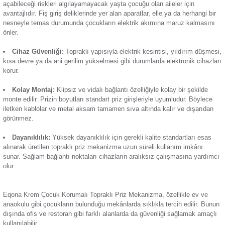
kullanım alanlarındaki elektrik tesisatlarına entegre edilebilir. 
Termik Röle
kutuplu bu priz mekanizması güvenli elektrik kullanımı için i
Günsan Eqona Füme Çocuk Korumalı Topraklı Priz Mekanizma
çıkan başlıca özellikleri:
Zaman Saati
Yüksek Kalite:
Topraklı priz elektrik akımının cihaza sor
şekilde ulaşması için yüksek kaliteli bir donanıma sahiptir.
Çocuk Koruma:
Çocuk koruma özelliğinin olması özellikle
açabileceği riskleri algılayamayacak yaşta çocuğu olan ailele
avantajlıdır. Fiş giriş deliklerinde yer alan aparatlar, elle ya d
nesneyle temas durumunda çocukların elektrik akımına mar
önler.
Cihaz Güvenliği:
Topraklı yapısıyla elektrik kesintisi, yı
kısa devre ya da ani gerilim yükselmesi gibi durumlarda elekt
korur.
Kolay Montaj:
Klipsiz ve vidalı bağlantı özelliğiyle kolay 