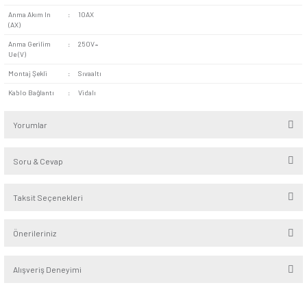
Seri
:
Visage
Alt Seri
:
Beyaz - Krem
Renk
:
Krem
Kutup
:
Bir kutuplu, bir yollu