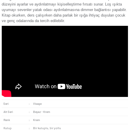
seviyesi ayarlanabilir.
Montaj Kolaylığı:
Dimmer
kolay bir şekilde monte edilebil
aksama sahiptir. Bağlantılar kısa sürede tamamlanabilir. Uyg
olduğu standart bir anahtar girişine kurulumu yapılabilir.
Dayanıklı Mekanizma:
Ayar çemberinde kullanılan matery
yüksek olması uzun süreli kullanımlarda dahi deformasyonu e
Sağlamlığını, kalitesini uzun yıllar korur. İç aksamda yer ala
noktalarının sağlamlığı ise temassızlık, bağlantı kopması gib
büyük oranda önler.
Visage Krem Dimmer 1000VA Mekanizma evlerdeki lambaları
düzeyini ayarlar ve aydınlatmayı kişiselleştirme fırsatı sunar
uyumayı sevenler yatak odası aydınlatmasına dimmer bağlant
Kitap okurken, ders çalışırken daha parlak bir ışığa ihtiyaç 
ve genç odalarında da tercih edilebilir.