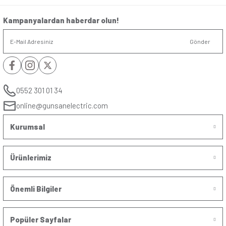
Anma Akım ln
:
10AX
(AX)
Anma Gerilim
:
250V ̴
Ue (V)
Montaj Şekli
:
Sıvaaltı
Kablo Bağlantı
:
Vidalı
Yorumlar
Soru & Cevap
Bu ürüne ilk yorumu siz yapın!
Yorum Yaz
Taksit Seçenekleri
Ürün hakkında henüz soru sorulmamış.
Önerileriniz
Soru Sor