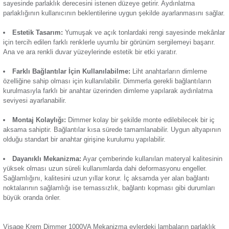
Termik Röle
Visage Dimmer Mekanizma, lambaların parlaklık seviyesinin
ayarlanmasını mümkün kılar. 1000VA, 230V elektrik değerle
Zaman Saati
sağlayan şebekelerde kullanılabilir. Öne çıkan başlıca özellikl
Günsan Visage Metalik Siyah Dimmer 1000VA Mekanizma
Parlaklık Seviyesini Ayarlama:
Yüksek lümen değerine 
ampullerin parlaklığı zaman zaman göz yorabilir. Ürün, çevir
sayesinde parlaklık derecesini istenen düzeye getirir. Aydınl
parlaklığının kullanıcının beklentilerine uygun şekilde ayarla
Günsan Visage Mocha Dimmer 1000VA Mekanizma
Estetik Tasarım:
Yumuşak ve açık tonlardaki rengi saye
için tercih edilen farklı renklerle uyumlu bir görünüm sergilem
Ana ve ara renkli duvar yüzeylerinde estetik bir etki yaratır.
Farklı Bağlantılar İçin Kullanılabilme:
Liht anahtarları
Günsan Visage Beyaz Dimmer 1000VA Mekanizma
özelliğine sahip olması için kullanılabilir. Dimmerla gerekli ba
kurulmasıyla farklı bir anahtar üzerinden dimleme yapılarak 