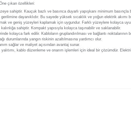
Y
eri
Önerileriniz
Alışveriş Deneyimi
Günsa
ve kabloları güvenli şekilde bir arada tutarken çiftli paket a
sıyla öne çıkar. Öne çıkan özellikleri:
mayan bir yüzeye sahiptir. Kauçuk bazlı ve basınca duyarlı y
 kadar elektrik gerilimine dayanıklıdır. Bu sayede yüksek sıca
 bir arada tutmak ve geniş yüzeyleri kaplamak için uygundur.
ik ve 0.13 mm kalınlığa sahiptir. Kompakt yapısıyla kolayca ta
lo düzeneklerinde kolayca fark edilir. Kabloların gruplandırılma
nde elektrik kaçağı durumlarında yangın riskinin azaltılmasına
sinde yedekli kullanım sağlar ve maliyet açısından avantaj sunar
alanlarda elektrik yalıtımı, kablo düzenleme ve onarım işlemleri 