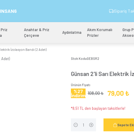
İndirim Kodu: GUNSAN6
&
Anahtar & Priz
Anahtar & Priz
Aydınlatm
Mekanizma
Çerçeve
Günsan 2'li Sarı Elektrik İzolasyon Bandı (2 Adet)
Stok 
Güns
Ürünün
%2
İndi