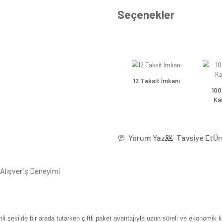
*8,51
Se
Günsa
Günsa