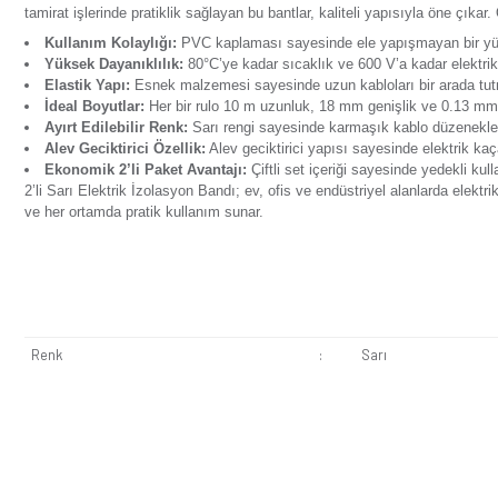
Ürün Bilgisi
Yorumlar
Soru & Cevap
Taksit Seçenekl
2’li Sarı Elektrik İzolasyon Bandı
, elektronik parçaları 
tamirat işlerinde pratiklik sağlayan bu bantlar, kaliteli yapı
Kullanım Kolaylığı:
PVC kaplaması sayesinde ele yapış
Yüksek Dayanıklılık:
80°C’ye kadar sıcaklık ve 600 V’a
Elastik Yapı:
Esnek malzemesi sayesinde uzun kabloları
İdeal Boyutlar:
Her bir rulo 10 m uzunluk, 18 mm genişl
Ayırt Edilebilir Renk:
Sarı rengi sayesinde karmaşık kab
Alev Geciktirici Özellik:
Alev geciktirici yapısı sayesi
Ekonomik 2’li Paket Avantajı:
Çiftli set içeriği saye
2’li Sarı Elektrik İzolasyon Bandı; ev, ofis ve endüstriyel 