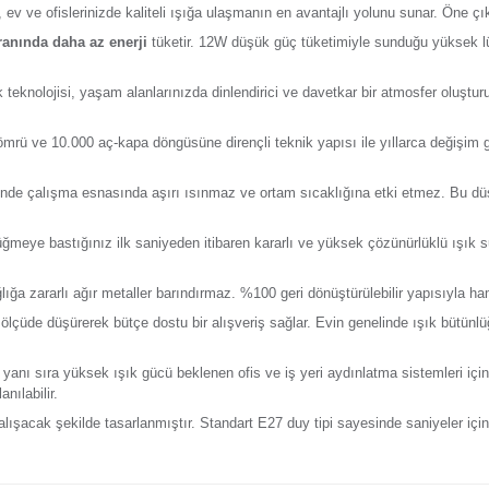
Y
eri
Önerileriniz
Alışveriş Deneyimi
, yüksek aydınlatma performansını huzur veren sıcak bir ışık 
ekonomik paket
, ev ve ofislerinizde kaliteli ışığa ulaşmanın e
 kıyasla
%86 oranında daha az enerji
tüketir. 12W düşük gü
ıcak beyaz ışık teknolojisi, yaşam alanlarınızda dinlendirici v
atlik çalışma ömrü ve 10.000 aç-kapa döngüsüne dirençli tekn
leşenleri sayesinde çalışma esnasında aşırı ısınmaz ve orta