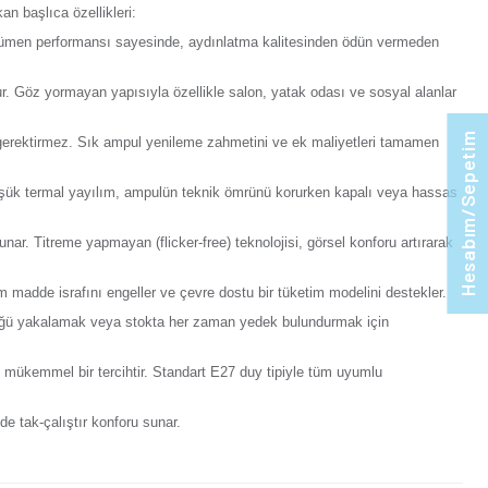
orum Yaz
Tavsiye Et
Ürünü Paylaş:
tonuyla birleştiren, hem ekonomik hem de konfor odaklı bir ay
n avantajlı yolunu sunar. Öne çıkan başlıca özellikleri:
ç tüketimiyle sunduğu yüksek lümen performansı sayesinde, 
e davetkar bir atmosfer oluşturur. Göz yormayan yapısıyla özel
ik yapısı ile yıllarca değişim gerektirmez. Sık ampul yenile
m sıcaklığına etki etmez. Bu düşük termal yayılım, ampulün t