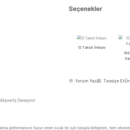
*26,8
Se
Günsa
Günsa