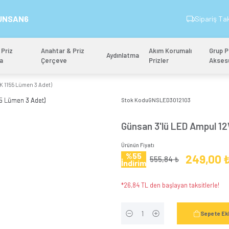
İndirim Kodu: GUNSAN6
&
Anahtar & Priz
Anahtar & Priz
Aydınlatm
Mekanizma
Çerçeve
arı Işık E27 (3000K 1155 Lümen 3 Adet)
Stok 
Gün
Ürünün
%5
İndi