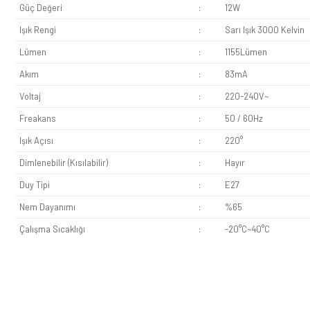
armatürlerde maksimum güvenlik sağlar.
Anında Tam Parlaklık ve Flicker-Free:
Isınma süresi b
göz yorgunluğunu önler.
Ekolojik ve Sürdürülebilir Tasarım:
İçeriğinde cıva, 
Ekonomik 3’lü Paket Avantajı:
Üçlü set yapısı, birim
profesyonel bir seçimdir.
Günsan 3’lü LED Ampul 12W
; evlerin tüm odaları, mutf
armatürlerde, iç ve dış mekân (kapalı armatür içi) projelerin
Teknik Uygulama Notu:
220-240V şebeke voltajında tam pe
Güç Değeri
:
12W
Işık Rengi
:
Sarı I
Lümen
:
1155