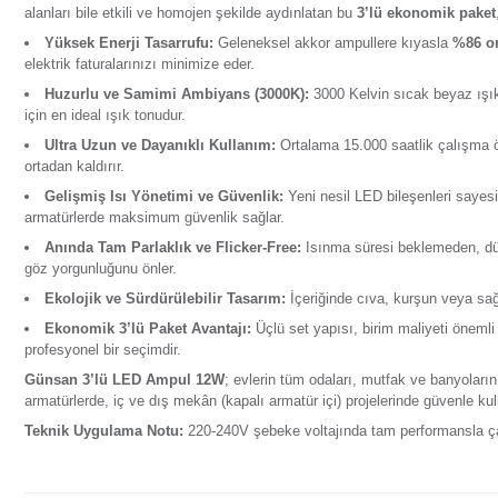
Ürün Bilgisi
Yorumlar
Soru & Cevap
Taksit Seçenekl
Günsan 3’lü LED Ampul 12W Sıcak Beyaz E27 (3000K)
alanları bile etkili ve homojen şekilde aydınlatan bu
3’lü 
Yüksek Enerji Tasarrufu:
Geleneksel akkor ampullere
elektrik faturalarınızı minimize eder.
Huzurlu ve Samimi Ambiyans (3000K):
3000 Kelvin s
için en ideal ışık tonudur.
Ultra Uzun ve Dayanıklı Kullanım:
Ortalama 15.000 sa
ortadan kaldırır.
Gelişmiş Isı Yönetimi ve Güvenlik:
Yeni nesil LED bi