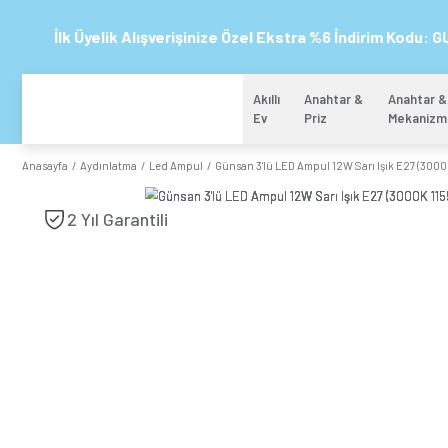
İlk Üyelik Alışverişinize Özel Ekstra %6 
Akıllı
Anahtar 
Ev
Priz
Anasayfa
Aydınlatma
Led Ampul
Günsan 3'lü LED Ampul 12W S
2 Yıl Garantili