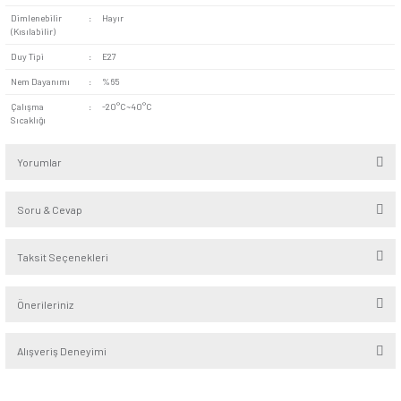
alanlarının yanı sıra ofislerin toplantı salonları ve çalışma ala
yüksek kaliteli bir aydınlatma sunar. Modern tasarımı ve day
ile her mekânda dekoratif ve verimli bir kullanım sağlar.
9W LED ampul, gün ışığı E27 duy ve tasarruflu aydınlatm
aramalarında görünürlük sağlamak üzere optimize edilmi
Profesyonel iç mekân aydınlatması için güvenilir bir terci
Güç Değeri
:
9W
Işık Rengi
:
Gün Işığı 4000 Kelvin
Lümen
:
825Lümen
Akım
:
65mA
Voltaj
:
220-240V~
Freakans
:
50 / 60Hz
Işık Açısı
:
220°