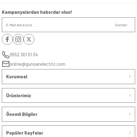
Dimlenebilir
:
Hayır
(Kısılabilir)
Duy Tipi
:
E27
Nem Dayanımı
:
%65
Çalışma
:
-20°C~40°C
Sıcaklığı
Yorumlar
Soru & Cevap
Bu ürüne ilk yorumu siz yapın!
Yorum Yaz
Taksit Seçenekleri
Ürün hakkında henüz soru sorulmamış.
Önerileriniz
Soru Sor