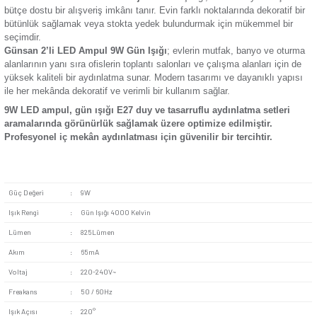
Doğal Gün Işığı Konforu:
Gün ışığı, beyaz ve sıcak bey
renk alternatifleriyle mekanlarınıza ferahlık katar. Göz yorma
teknolojisi sayesinde çalışma ve dinlenme alanlarında görsel
maksimize eder.
Ekolojik ve Çevre Dostu:
İçeriğinde toz cıva veya sağlığa
metaller barındırmaz. %100 geri dönüştürülebilir yapısıyla çe
atıkların verimli değerlendirilmesine katkı sunar.
E27 Duy Uyumu ve Geniş Voltaj Aralığı:
Standart E27 d
armatürlere saniyeler içinde takılabilir. 220-240V şebeke volt
sorunsuz ve kararlı bir performans sergiler.
Anında Tam Parlaklık:
Isınma süresi beklemeden, açıldığ
saniyeden itibaren ideal aydınlatma seviyesine ulaşır. Titr
(flicker-free) yapısıyla kaliteli bir aydınlatma deneyimi yaşatır
Ekonomik 2’li Paket Avantajı:
İkili set içeriği, birim mal
bütçe dostu bir alışveriş imkânı tanır. Evin farklı noktalarında
bütünlük sağlamak veya stokta yedek bulundurmak için mük
seçimdir.
Günsan 2’li LED Ampul 9W Gün Işığı
; evlerin mutfak, ba