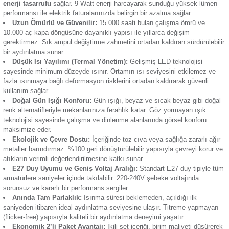
Termik Röle
Günsan 2’li LED Ampul 9W Gün Işığı E27
, iç mekân aydı
doğal ışık konforunu ve yüksek enerji verimliliğini bir araya g
profesyonel bir çözümdür. Yenilenen
2’li avantaj paketi
saye
Zaman Saati
ofislerinizde kaliteli ışığa çok daha ekonomik ve yedekli bir 
ulaşmanızı sağlar. 220°'lik geniş aydınlatma açısıyla karanlı
bırakmayan bu set, modern yaşam alanları için idealdir. Öne
özellikleri:
Yüksek Enerji Tasarrufu:
Geleneksel akkor ampullere o
enerji tasarrufu
sağlar. 9 Watt enerji harcayarak sunduğu y
performansı ile elektrik faturalarınızda belirgin bir azalma sağ
Uzun Ömürlü ve Güvenilir:
15.000 saati bulan çalışma 
10.000 aç-kapa döngüsüne dayanıklı yapısı ile yıllarca deği
gerektirmez. Sık ampul değiştirme zahmetini ortadan kaldıran
bir aydınlatma sunar.
Düşük Isı Yayılımı (Termal Yönetim):
Gelişmiş LED tekn
sayesinde minimum düzeyde ısınır. Ortamın ısı seviyesini e
fazla ısınmaya bağlı deformasyon risklerini ortadan kaldırara
kullanım sağlar.