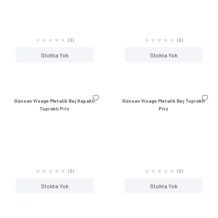
(0)
Stokta Yok
Stokta Y
Günsan Eqona Beyaz Dimmer 1000VA
Günsan Eqona Beyaz T
(1)