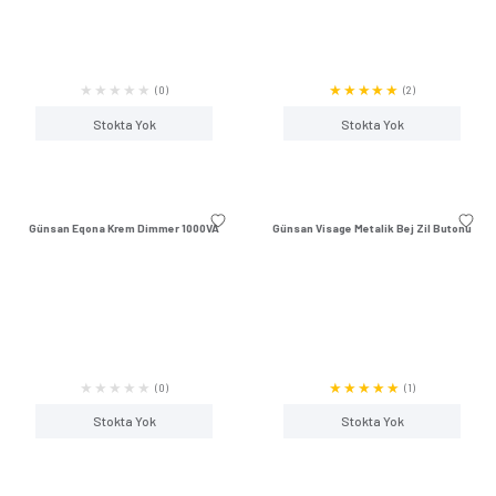
(11)
Stokta Yok
Stokta Y
Günsan Visage Beyaz Çocuk Korumalı
Günsan Visage Beyaz 
Topraklı Priz
(0)