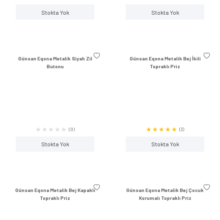
Termik Röle
Günsan Eqona Beyaz Pratik
Günsan Eqona Beyaz P
Anahtarlık Anahtar
Anahtar
Zaman Saati
(0)
Stokta Yok
Stokta Y
Günsan Eqona Metalik Siyah Zil
Günsan Eqona Metali
Butonu
Topraklı Pr