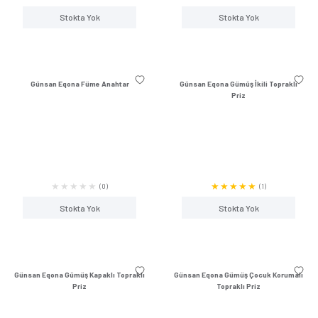
Günsan Eqona Füme Tekli Data Prizi
Günsan Eqona Füme Kap
(RJ45 Cat6)
Priz
(0)
Stokta Yok
Stokta Y
Günsan Eqona Füme Topraklı Priz
Günsan Eqona Füme 