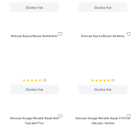
Günsan Eqona Gümüş Topraklı Priz
Günsan Eqona Gümü
(0)
Stokta Yok
Stokta Y
Günsan Eqona Krem Kapaklı Topraklı
Günsan Eqona Beyaz P
Priz
Tutucu Toprakl