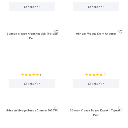
Günsan Visage Metalik Siyah İkili
Günsan Visage Metalik 
Topraklı Priz
(Geçişli-Son
(0)
Stokta Yok
Stokta Y
Günsan Visage Metalik Bej Kapaklı
Günsan Visage Metalik
Topraklı Priz
Priz