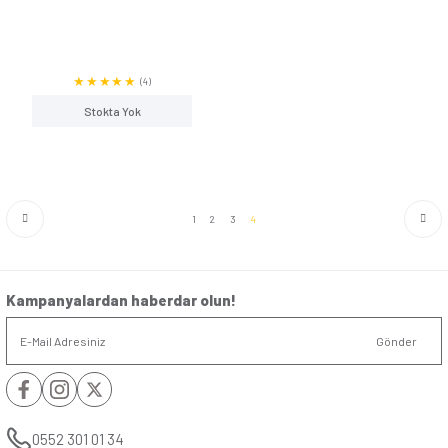
(0)
Stokta Yok
Stokta Y
Günsan Visage Beyaz Jaluzi Kumanda
Günsan Eqona Metalik 
Anahtarı (Tek Düğmeli)
(0)