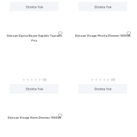
Günsan Eqona Mocha Ara Vavien
Günsan Eqona Mocha
(0)
Stokta Yok
Stokta Y
Günsan Visage Mocha Vavien
Günsan Eqona Beyaz J
Anahtarı (Tek D