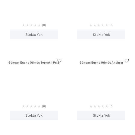
(0)
Stokta Yok
Stokta Y
Günsan Eqona Füme Anahtar
Günsan Eqona Gümüş İ
Priz
(0)