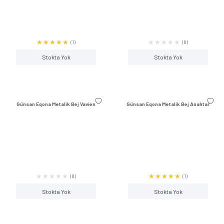
(0)
Stokta Yok
Stokta Y
Günsan Eqona Metalik Bej Kapaklı
Günsan Eqona Metali
Topraklı Priz
Korumalı Toprak
(1)