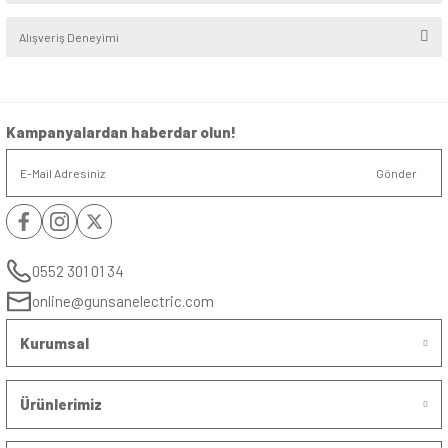
Seri
:
Visage
Alt Seri
:
Amazon
Renk
:
Meşe
Yorumlar
Soru & Cevap
Bu ürüne ilk yorumu siz yapın!
Yorum Yaz
Taksit Seçenekleri
Ürün hakkında henüz soru sorulmamış.
Önerileriniz
Soru Sor