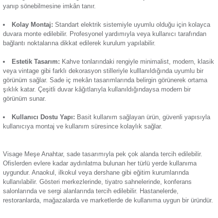
ettirilerek lambanın açılıp kapanması sağlanır. Düğmedeki ha
Termik Röle
elektriğin yönlendirilmesini sağlayan ürün, güvenli kullanım 
Öne çıkan başlıca özellikleri:
Zaman Saati
Günsan Visage Metalik Siyah Anahtar
Günsan Visage Krem Anahtar
Pratik Bağlantılı Sistemi:
Mekanizmanın üzerinde bir d
bulunduğu için tek bir lambanın elektrik sistemini kontrol edeb
kabloları faz ve nötr olmak üzere ikiye ayrılır. Bu iki kablo b
ana bağlantı noktasına bağlanarak buradan lambaya iletilir 
yanıp sönebilmesine imkân tanır.
Günsan Visage Akçaağaç Anahtar
Günsan Visage Mocha Anahtar
Kolay Montaj:
Standart elektrik sistemiyle uyumlu olduğu
duvara monte edilebilir. Profesyonel yardımıyla veya kullanıc
bağlantı noktalarına dikkat edilerek kurulum yapılabilir.
Estetik Tasarım:
Kahve tonlarındaki rengiyle minimalist, 
veya vintage gibi farklı dekorasyon stilleriyle kulllanıldığında
görünüm sağlar. Sade iç mekân tasarımlarında belirgin görü