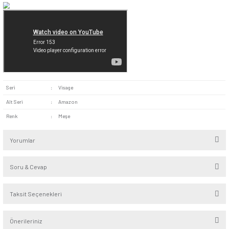
şıklık katar. Çeşitli duvar kâğıtlarıyla kullanıldığındaysa mod
görünüm sunar.
Kullanıcı Dostu Yapı:
Basit kullanım sağlayan ürün, güve
kullanıcıya montaj ve kullanım süresince kolaylık sağlar.
Visage Meşe Anahtar, sade tasarımıyla pek çok alanda tercih 
Ofislerden evlere kadar aydınlatma bulunan her türlü yerde k
uygundur. Anaokul, ilkokul veya dershane gibi eğitim kuruml
kullanılabilir. Gösteri merkezlerinde, tiyatro sahnelerinde, ko
salonlarında ve sergi alanlarında tercih edilebilir. Hastanelerd
restoranlarda, mağazalarda ve marketlerde de kullanıma uygu