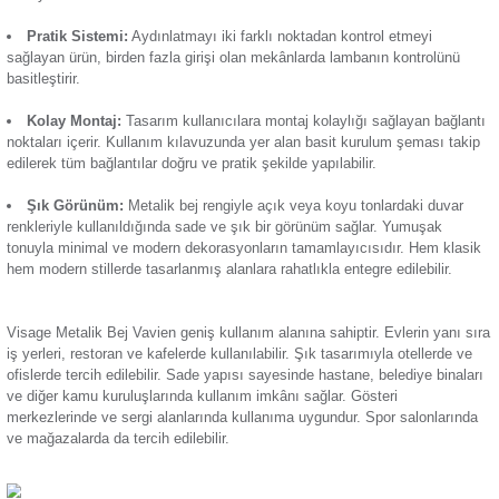
Termik Röle
Güvenli Tasarım:
Ürün üç adet bağlantı klemensine sahip
Klemenslerin vavien ile bağlantısı sağlanarak aydınlatma ko
Zaman Saati
çalışır hâle gelir.
Sağlam Yapı:
Üretim sürecinde kullanılan yüksek kalitel
dayanıklı bir yapı sağlayarak, uzun ömürlü kullanım sunmay
olur. Güvenlik standartlarına uygun olarak üretilir ve güvenli k
deneyimi sunar.
Pratik Sistemi:
Aydınlatmayı iki farklı noktadan kontrol 
sağlayan ürün, birden fazla girişi olan mekânlarda lambanın 
basitleştirir.
Kolay Montaj:
Tasarım kullanıcılara montaj kolaylığı sağ
noktaları içerir. Kullanım kılavuzunda yer alan basit kurulum
edilerek tüm bağlantılar doğru ve pratik şekilde yapılabilir.