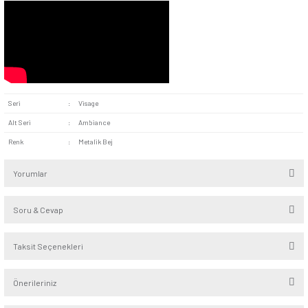
Şık Görünüm:
Metalik bej rengiyle açık veya koyu tonlar
renkleriyle kullanıldığında sade ve şık bir görünüm sağlar. 
tonuyla minimal ve modern dekorasyonların tamamlayıcısıdı
hem modern stillerde tasarlanmış alanlara rahatlıkla entegre ed
Visage Metalik Bej Vavien geniş kullanım alanına sahiptir. Ev
iş yerleri, restoran ve kafelerde kullanılabilir. Şık tasarımıyla
ofislerde tercih edilebilir. Sade yapısı sayesinde hastane, bel
ve diğer kamu kuruluşlarında kullanım imkânı sağlar. Gösteri
merkezlerinde ve sergi alanlarında kullanıma uygundur. Spor
ve mağazalarda da tercih edilebilir.