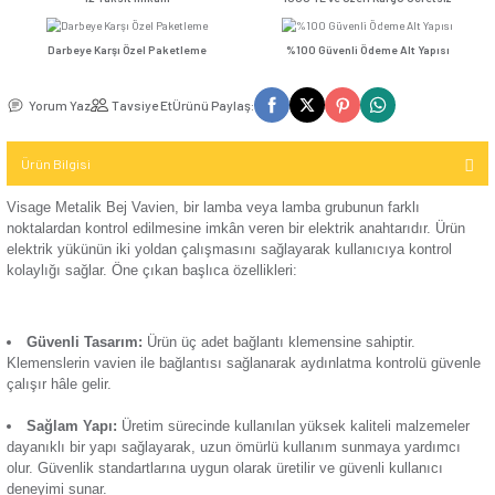
Seçenekler
Kompakt Şalter
TV / Uydu
İletişim (Data)
Günsan Visage Beyaz Vavien
Günsan Visage Krem Vavien
Günsan Vis
Mekanizma
USB & Type - C
Kompakt Şalter
12 Taksit İmkanı
1000 TL ve Üzeri Kar
Priz
TV & Uydu
Kompakt Şalter
Mekanizma
Darbeye Karşı Özel Paketleme
%100 Güvenli Ödeme 
Elektronik
Aksesuarı
Günsan Visage Füme Vavien
Günsan Visage Metalik Siyah Vavien
USB & Type - C
Yorum Yaz
Tavsiye Et
Ürünü Paylaş:
Priz Mekanizma
Kontaktör
Ürün Bilgisi
Elektronik
Kontaktör
Mekanizma
Aksesuarı
Visage Metalik Bej Vavien, bir lamba veya lamba grubunun fa
Günsan Visage Mocha Vavien
noktalardan kontrol edilmesine imkân veren bir
elektrik anaht
elektrik yükünün iki yoldan çalışmasını sağlayarak kullanıcıy
Parafudr
kolaylığı sağlar. Öne çıkan başlıca özellikleri: