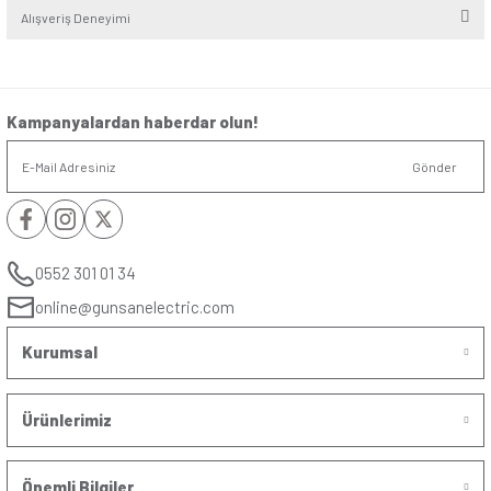
Seri
:
Visage
Alt Seri
:
Ambiance
Renk
:
Metalik Bej
Yorumlar
Soru & Cevap
Bu ürüne ilk yorumu siz yapın!
Yorum Yaz
Taksit Seçenekleri
Ürün hakkında henüz soru sorulmamış.
Önerileriniz
Soru Sor
Bu ürünün fiyat bilgisi, resim, ürün açıklamalarında ve diğer konularda yet