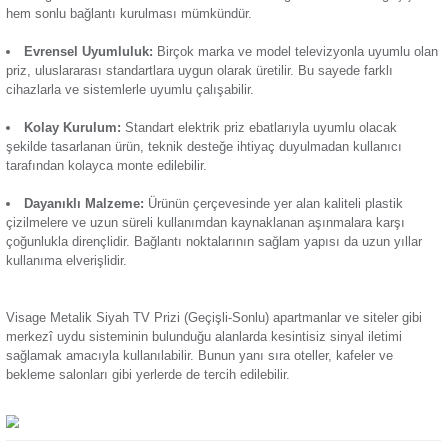
Termik Röle
Üstün Bağlantı Kalitesi:
Berrak ve güçlü sinyal iletimi su
Günsan Visage Füme TV Prizi (Geçişli-Sonlu)
kesintisiz yayın akışı sağlayarak kullanıcılara yüksek ses v
Zaman Saati
kalitesi sunar.
Geçişli ve Sonlu Tasarım:
Prizin geçişli olması birden fa
arasında sinyal geçişine olanak tanıması anlamına gelir. Fark
televizyonlara sinyal iletimi sağlayabilir. Sonlu tasarım, sinya
Günsan Visage Ceviz TV Prizi (Geçişli-Sonlu)
son bağlantı noktası olarak da kullanılmasını sağlar. Ürünle 
hem sonlu bağlantı kurulması mümkündür.
Evrensel Uyumluluk:
Birçok marka ve model televizyonl
priz, uluslararası standartlara uygun olarak üretilir. Bu sayede
cihazlarla ve sistemlerle uyumlu çalışabilir.
Günsan Visage Akçaağaç TV Prizi (Geçişli-Sonlu)
Kolay Kurulum:
Standart elektrik
priz
ebatlarıyla uyumlu
şekilde tasarlanan ürün, teknik desteğe ihtiyaç duyulmadan k
tarafından kolayca monte edilebilir.