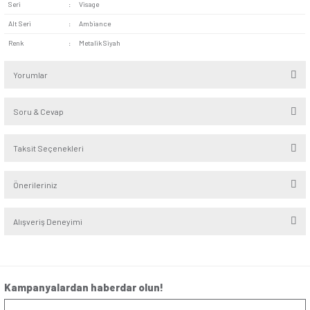
Dayanıklı Malzeme:
Ürünün çerçevesinde yer alan kaliteli
Günsan Visage Kiraz TV Prizi (Geçişli-Sonlu)
çizilmelere ve uzun süreli kullanımdan kaynaklanan aşınmala
çoğunlukla dirençlidir. Bağlantı noktalarının sağlam yapısı da
kullanıma elverişlidir.
Visage Metalik Siyah TV Prizi (Geçişli-Sonlu) apartmanlar ve 
merkezî uydu sisteminin bulunduğu alanlarda kesintisiz sinyal
sağlamak amacıyla kullanılabilir. Bunun yanı sıra oteller, kaf
bekleme salonları gibi yerlerde de tercih edilebilir.
Seri
:
Visage
Alt Seri
:
Ambiance
Renk
:
Metalik Siyah