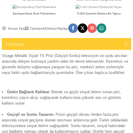
Seçenekler
Kompakt Şalter
TV / Uydu
İletişim (Data)
Günsan Visage Beyaz TV Prizi (Geçişli-Sonlu)
Mekanizma
USB & Type - C
Kompakt Şalter
12 Taksit İmkanı
1000 TL ve Üzeri Kar
Priz
TV & Uydu
Kompakt Şalter
Mekanizma
Darbeye Karşı Özel Paketleme
%100 Güvenli Ödeme 
Elektronik
Aksesuarı
Günsan Visage Krem TV Prizi (Geçişli-Sonlu)
USB & Type - C
Yorum Yaz
Tavsiye Et
Ürünü Paylaş:
Priz Mekanizma
Kontaktör
Ürün Bilgisi
Elektronik
Kontaktör
Mekanizma
Aksesuarı
Visage Metalik Siyah TV Prizi (Geçişli-Sonlu) televizyon ve u
Günsan Visage Gümüş TV Prizi (Geçişli-Sonlu)
arasında iletişim kurmaya yardım eden bir devre elemanıdır. 
güvenilir iletişimi sağlamaya yarayan bu priz, merkezî anten
Parafudr
veya farklı uydu bağlantılarıyla uyumludur. Öne çıkan başlıca 