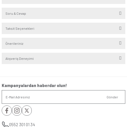
Visage Gümüş Zil Butonu giriş kapılarında kullanılabilecek est
Arızalanmış veya eski zil butonlarının yerini alarak göz alıc
destek olur. Giriş kapısı olan veya zil ihtiyacı bulunan tüm me
dışında kurs merkezlerinde, ofislerde, özellikle apartman dai
muayenehanelerde kullanım için uygundur.
Seri
:
Visage
Alt Seri
:
Ambiance
Renk
:
Gümüş
Yorumlar
Soru & Cevap
Bu ürüne ilk yorumu siz yapın!