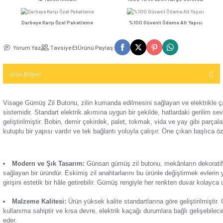
Seçenekler
Kompakt Şalter
TV / Uydu
İletişim (Data)
Günsan Visage Krem Zil Butonu
Günsan Visage Füme Zil Butonu
Mekanizma
USB & Type - C
Kompakt Şalter
12 Taksit İmkanı
1000 TL ve Üzeri Kar
Priz
TV & Uydu
Kompakt Şalter
Mekanizma
Darbeye Karşı Özel Paketleme
%100 Güvenli Ödeme 
Elektronik
Aksesuarı
Günsan Visage Metalik Siyah Zil Butonu
Günsan Visage Mocha Zil Buto
USB & Type - C
Yorum Yaz
Tavsiye Et
Ürünü Paylaş:
Priz Mekanizma
Kontaktör
Ürün Bilgisi
Elektronik
Kontaktör
Mekanizma
Aksesuarı
Günsan Visage Beyaz Zil Butonu
Günsan Visage Metalik Bej Zil Butonu
Visage Gümüş Zil Butonu, zilin kumanda edilmesini sağlayan 
sistemidir. Standart elektrik akımına uygun bir şekilde, hatla
Parafudr
geliştirilmiştir. Bobin, demir çekirdek, palet, tokmak, vida ve
kutuplu bir yapısı vardır ve tek bağlantı yoluyla çalışır. Öne ç