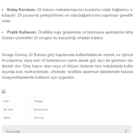
Termik Röle
Modern ve Şık Tasarım:
Günsan gümüş zil butonu, mekân
Zaman Saati
sağlayan bir üründür. Eskimiş zil anahtarlarını bu ürünle değiş
girişini estetik bir hâle getirebilir. Gümüş rengiyle her renkt
Malzeme Kalitesi:
Ürün yüksek kalite standartlarına göre ge
kullanıma sahiptir ve kısa devre, elektrik kaçağı durumlara ba
eder.
Kolay Kurulum:
Zil butonu mekanizmasının kurulumu vida
kolaydır. Zil yuvasına yerleştirilmesi ve vida bağlantısının y
sürer.
Pratik Kullanım:
Özellikle kapı girişlerinde zil butonuyla ay
Ürünün üzerindeki zil simgesi bu karışıklığı ortadan kaldırır.