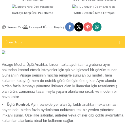
Seçenekler
Kompakt Şalter
TV / Uydu
İletişim (Data)
Günsan Visage Beyaz Üçlü Anahtar
Mekanizma
USB & Type - C
Kompakt Şalter
12 Taksit İmkanı
1000 TL ve Üzeri Kar
Priz
TV & Uydu
Kompakt Şalter
Mekanizma
Darbeye Karşı Özel Paketleme
%100 Güvenli Ödeme 
Elektronik
Aksesuarı
USB & Type - C
Yorum Yaz
Tavsiye Et
Ürünü Paylaş:
Priz Mekanizma
Kontaktör
Ürün Bilgisi
Elektronik
Kontaktör
Mekanizma
Aksesuarı
Visage Mocha Üçlü Anahtar, birden fazla aydınlatma grubunu
Parafudr
noktadan kontrol etmek isteyenler için şık ve işlevsel bir çö
Günsan’ın Visage serisinin mocha rengiyle sunulan bu mode