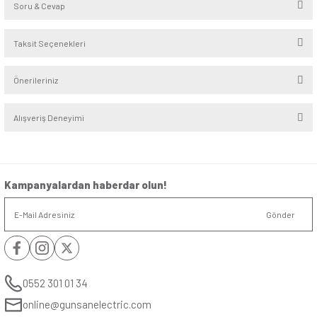
Seri
:
Visage
Alt Seri
:
Ambiance
Renk
:
Mocha
Yorumlar