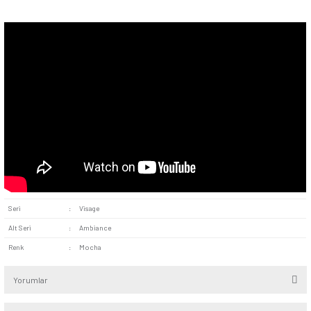
Kolay Montaj:
Bağlantı noktaları sadeleştirilmiş şekilde t
Elektrik tesisatına hızlıca entegre edilebilir, hem uzmanlar h
için pratik bir kurulum deneyimi sunar.
Kullanım Alanı:
Evlerde, ofislerde, otellerde ya da restor
edilebilir. Geniş iç mekânlarda aydınlatma kontrolünü merkez
getirmek isteyenler için fonksiyonel bir seçenektir.
Günsan Visage Mocha Üçlü Anahtar, yalnızca bir elektrik anah
bulunduğu mekâna stil katan tamamlayıcı bir detaydır. Hem 
pratik çözümler arayanlar için, güvenilirliği ve görünümüyle ö
tercihtir.