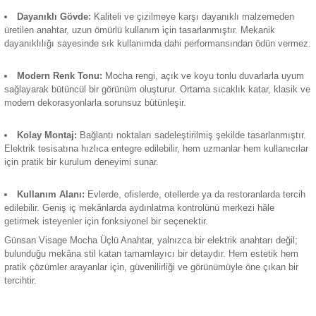
kullanım kolaylığı hem de estetik görünümüyle öne çıkar. Ay
Termik Röle
birden fazla lambayı yönetme ihtiyacı olan kullanıcılar için t
olan ürün, zamansız tasarımıyla yaşam alanlarına sıcak ve 
hava katar.
Zaman Saati
Üçlü Kontrol:
Aynı panelde yer alan üç farklı anahtar m
sayesinde, birden fazla aydınlatma noktasını tek bir yerden
imkânı sunar. Özellikle salonlar, antreler veya ofisler gibi ço
kullanılan alanlarda ideal bir kullanım sağlar.
Dayanıklı Gövde:
Kaliteli ve çizilmeye karşı dayanıklı 
üretilen anahtar, uzun ömürlü kullanım için tasarlanmıştır. M
dayanıklılığı sayesinde sık kullanımda dahi performansında
Modern Renk Tonu:
Mocha rengi, açık ve koyu tonlu duv
sağlayarak bütüncül bir görünüm oluşturur. Ortama sıcaklık k
modern dekorasyonlarla sorunsuz bütünleşir.