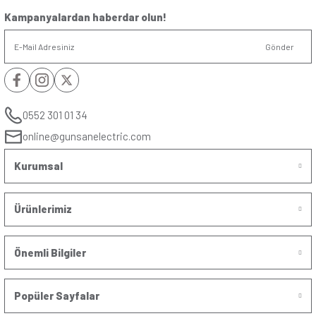
Yükseklik/Genişlik
:
8.2cm/8.2cm
Kutup
:
Bir kutuplu, üç yollu
Anma Akım ln (AX)
:
10AX
Anma Gerilim Ue
:
250V ̴
(V)
Yorumlar
Soru & Cevap
Bu ürüne ilk yorumu siz yapın!
Yorum Yaz
Taksit Seçenekleri
Ürün hakkında henüz soru sorulmamış.
Önerileriniz
Soru Sor