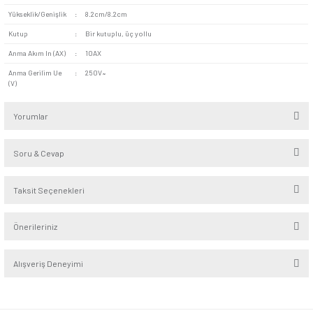
Seri
:
Visage
Alt Seri
:
Beyaz - Krem
Renk
:
Beyaz
Derinlik
:
4,8cm