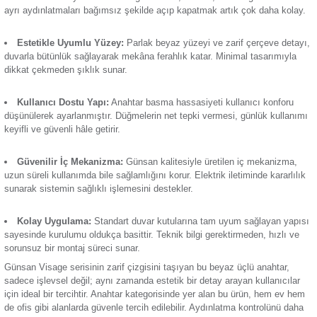
Termik Röle
Günsan Visage Beyaz Üçlü Anahtar, birden fazla aydınlatma
aynı panel üzerinden yönetmek isteyenler için tasarlanmış pra
çözümdür. Özellikle geniş alanlarda ya da birden fazla lamba
Zaman Saati
edilmesi gereken mekânlarda işlevselliğiyle öne çıkar. Beyaz
tasarımı sayesinde, hem klasik hem de çağdaş dekorasyon st
rahatlıkla entegre olur.
Üçlü Kontrol Avantajı:
Üç ayrı anahtar butonuyla, farklı ı
tek bir noktadan yönetmenizi sağlar. Salon, mutfak, koridor g
ayrı aydınlatmaları bağımsız şekilde açıp kapatmak artık ço
Estetikle Uyumlu Yüzey:
Parlak beyaz yüzeyi ve zarif ç
duvarla bütünlük sağlayarak mekâna ferahlık katar. Minimal 
dikkat çekmeden şıklık sunar.
Kullanıcı Dostu Yapı:
Anahtar basma hassasiyeti kullanı
düşünülerek ayarlanmıştır. Düğmelerin net tepki vermesi, gü