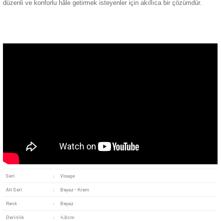
keyifli ve güvenli hâle getirir.
Güvenilir İç Mekanizma:
Günsan kalitesiyle üretilen iç
uzun süreli kullanımda bile sağlamlığını korur. Elektrik iletimi
sunarak sistemin sağlıklı işlemesini destekler.
Kolay Uygulama:
Standart duvar kutularına tam uyum sa
sayesinde kurulumu oldukça basittir. Teknik bilgi gerektirmed
sorunsuz bir montaj süreci sunar.
Günsan Visage serisinin zarif çizgisini taşıyan bu beyaz üçlü
sadece işlevsel değil; aynı zamanda estetik bir detay arayan 
için ideal bir tercihtir. Anahtar kategorisinde yer alan bu ür
de ofis gibi alanlarda güvenle tercih edilebilir. Aydınlatma ko
düzenli ve konforlu hâle getirmek isteyenler için akıllıca bir