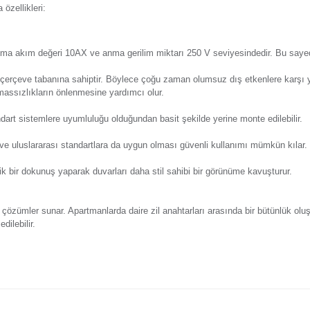
Y
eri
Önerileriniz
Alışveriş Deneyimi
Günsa
nde zilin çalması ya da durdurulması için devreye bağlanan bi
ne çıkan başlıca özellikleri:
ımı için ideal anma akım değeri 10AX ve anma gerilim miktarı 
dayanıklı metal çerçeve tabanına sahiptir. Böylece çoğu zama
ı olmasına ve temassızlıkların önlenmesine yardımcı olur.
amamlanır. Standart sistemlere uyumluluğu olduğundan basit şek