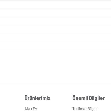
rını sağlaması ve uluslararası standartlara da uygun olması g
ah rengi estetik bir dokunuş yaparak duvarları daha stil sahi
da fonksiyonel çözümler sunar. Apartmanlarda daire zil anahtar
sistemine dâhil edilebilir.
e
ik
ik Siyah
m