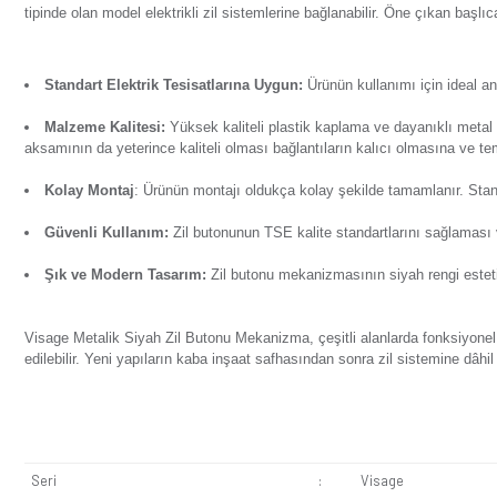
Ürün Bilgisi
Yorumlar
Soru & Cevap
Taksit Seçenekl
Visage Metalik Siyah Zil Butonu Mekanizma, kapı girişleri
tipinde olan model elektrikli zil sistemlerine bağlanabilir. Ö
Standart Elektrik Tesisatlarına Uygun:
Ürünün kullan
Malzeme Kalitesi:
Yüksek kaliteli plastik kaplama ve 
aksamının da yeterince kaliteli olması bağlantıların kalıc
Kolay Montaj
: Ürünün montajı oldukça kolay şekilde t