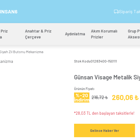
İndirim Kodu: GUNSAN6
&
Anahtar & Priz
Anahtar & Priz
Aydınlatm
Mekanizma
Çerçeve
n Visage Metalik Siyah Zil Butonu Mekanizma
Stok 
Gün
Ürünün
%-
İndi