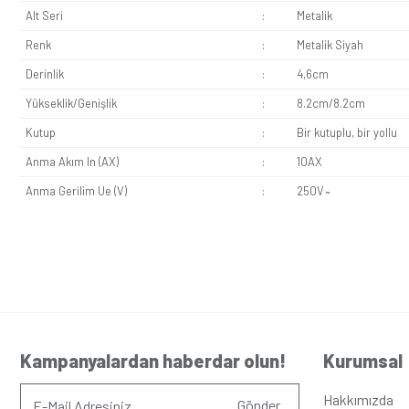
Güvenli Kullanım:
Zil butonunun TSE kalite standartla
Şık ve Modern Tasarım:
Zil butonu mekanizmasının siy
Visage Metalik Siyah Zil Butonu Mekanizma, çeşitli alanlar
edilebilir. Yeni yapıların kaba inşaat safhasından sonra zil 
Seri
:
Visag
Alt Seri
:
Metal
Renk
:
Metal
Derinlik
:
4,6c