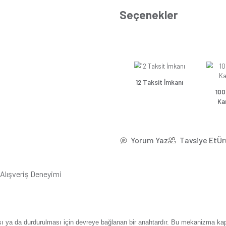
*28,0
Se
Güns
Güns