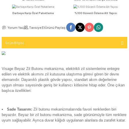
Seçenekler
Kompakt Şalter
TV / Uydu
İletişim (Data)
Günsan Visage Krem Zil Butonu Mekanizma
Mekanizma
USB & Type - C
Kompakt Şalter
12 Taksit İmkanı
1000 TL ve Üzeri Kar
Priz
TV & Uydu
Kompakt Şalter
Mekanizma
Darbeye Karşı Özel Paketleme
%100 Güvenli Ödeme 
Elektronik
Aksesuarı
Günsan Visage Gümüş Zil Butonu Mekanizma
USB & Type - C
Yorum Yaz
Tavsiye Et
Ürünü Paylaş:
Priz Mekanizma
Kontaktör
Ürün Bilgisi
Elektronik
Kontaktör
Mekanizma
Aksesuarı
Günsan Visage Füme Zil Butonu Mekanizma
Parafudr
Visage Beyaz Zil Butonu mekanizma, elektrikli zil sistemleri
edilen ve elektrik akımını zil kutusuna ulaştırma görevi gören