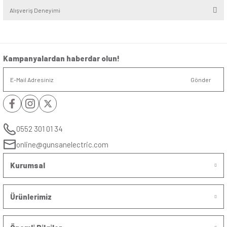
Yükseklik/Genişlik
:
8.2cm/8.2cm
Kutup
:
Bir kutuplu, bir yollu
Anma Akım ln (AX)
:
10AX
Anma Gerilim Ue
:
250V ̴
(V)
Yorumlar
Soru & Cevap
Bu ürüne ilk yorumu siz yapın!
Yorum Yaz
Taksit Seçenekleri
Ürün hakkında henüz soru sorulmamış.
Önerileriniz
Soru Sor