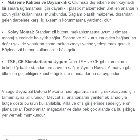
elemanıdır. Dayanıklı plastik gövde yapısı, standart akım de
Termik Röle
uygun olması sayesinde geniş bir kullanıcı kitlesine hitap ed
Günsan Visage Metalik Bej Zil Butonu Mekanizma
başlıca özellikleri:
Zaman Saati
Sade Tasarım:
Zil butonu mekanizmalarında favori renkler
beyazdır. Beyaz bir zil butonu mekanizma, sade görünümüyl
uyum sağlayabilir. Ayrıca duvar kâğıdı uygulanan alanlara da 
Günsan Visage Metalik Siyah Zil Butonu Mekanizma
Malzeme Kalitesi ve Dayanıklılık:
Olumsuz dış etkenler
bir zarara uğramaması için dayanıklı plastik malzemeden üre
uzun yıllar kullanılması mümkündür. Sağlam plastik malzeme
gelen darbelere karşı iç aksamın korunmasına yardımcı olur.
Günsan Visage Mocha Zil Butonu Mekanizma
Kolay Montaj:
Standart zil butonu mekanizmasına uyuml
montaj sürecinde kolaylık sağlar. Sigorta ve zil kutusuna gide
doğru şekilde yaptıktan sonra mekanizmayı yerine yerleştirm
Böylece zil butonu kullanılabilir hâle gelir.