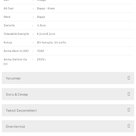
TSE, CE Standartlarına Uygun:
Ürün TSE ve CE gibi ku
belirlediği kalite standartlarına uyum sağlar. Ayrıca Rusya, A
ülkelerin geçerliliğini kabul ettiği kalite standartlarına da uyg
Visage Beyaz Zil Butonu Mekanizması apartmanların iç deko
tamamlayıcı bir üründür. Mevcut zil anahtarlarını yenilemek
bütçe dostu bu ürün kullanılabilir. Villa ve ofis girişlerinde sa
plana çıkar. Restoranlar, mağazalar ve daha pek çok alanda 
yer vermek mümkündür.
Seri
:
Visage
Alt Seri
:
Beyaz - Krem
Renk
:
Beyaz
Derinlik
:
4,6cm