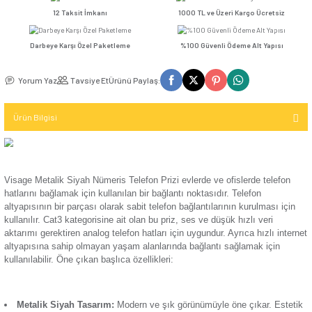
Kompakt Şalter
TV / Uydu
Seçenekler
İletişim (Data)
Mekanizma
Günsan Visage Beyaz Nümeris Telefon Prizi (Cat3) Mekanizma
USB & Type - C
Kompakt Şalter
Priz
TV & Uydu
12 Taksit İmkanı
1000 TL ve Üzeri Kar
Kompakt Şalter
Mekanizma
Elektronik
Aksesuarı
Darbeye Karşı Özel Paketleme
%100 Güvenli Ödeme 
USB & Type - C
Günsan Visage Krem Nümeris Telefon Prizi (Cat3) Mekanizma
Priz Mekanizma
Kontaktör
Yorum Yaz
Tavsiye Et
Ürünü Paylaş:
Elektronik
Kontaktör
Ürün Bilgisi
Mekanizma
Aksesuarı
Günsan Visage Gümüş Nümeris Telefon Prizi (Cat3) Mekanizma
Parafudr
Visage Metalik Siyah Nümeris Telefon Prizi evlerde ve ofisle