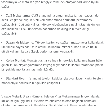
hatlarını bağlamak için kullanılan bir bağlantı noktasıdır. Tel
Termik Röle
altyapısının bir parçası olarak sabit telefon bağlantılarının ku
kullanılır. Cat3 kategorisine ait olan bu
priz
, ses ve düşük hız
Günsan Visage Füme Nümeris Telefon Prizi (Cat3) Mekanizma
aktarımı gerektiren analog telefon hatları için uygundur. Ayrıc
Zaman Saati
altyapısına sahip olmayan yaşam alanlarında bağlantı sağla
kullanılabilir. Öne çıkan başlıca özellikleri:
Metalik Siyah Tasarım:
Modern ve şık görünümüyle öne ç
Günsan Visage Metalik Bej Nümeris Telefon Prizi (Cat3) Mekanizma
tasarımıyla ve metalik siyah rengiyle farklı dekorasyon tarz
sağlar.
Cat3 Mekanizma:
Cat3 standardına uygun mekanizması 
sesli iletişim ve düşük hızlı veri aktarımında sorunsuz perf
sağlayabilir. Bağlantı kalitesi yüksek olduğundan sinyal hatas
Günsan Visage Mocha Nümeris Telefon Prizi (Cat3) Mekanizma
aza indirebilir. Eski tip telefon hatlarında da düzgün bir veri a
sağlayabilir.