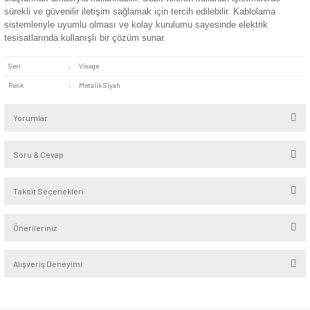
Dayanıklı Malzeme:
Yüksek kaliteli ve sağlam malzemele
üretilmesi sayesinde uzun ömürlü kullanım imkânı sunar. Sı
süreli kullanımlarda yüksek performansını koruyabilir.
Kolay Montaj:
Montajı basittir ve hızlı bir şekilde kullanı
gelebilir. Teknisyen yardımına ihtiyaç duymadan kullanıcı tar
bir şekilde montajlanması mümkündür.
Standart Uyum:
Standart telefon kablolarıyla uyumludur. 
modelleriyle sorunsuz bir şekilde çalışabilir.
Visage Metalik Siyah Nümeris Telefon Prizi Mekanizması bi
kullanım için uygundur. Evlerde ve ofislerde telefon bağlantı 
oluşturmak amacıyla kullanılabilir. Sabit telefon kullanan işl
sürekli ve güvenilir iletişim sağlamak için tercih edilebilir. K
sistemleriyle uyumlu olması ve kolay kurulumu sayesinde ele
tesisatlarında kullanışlı bir çözüm sunar.