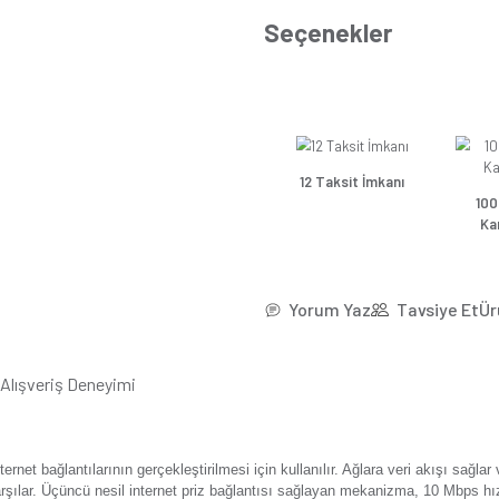
*36,5
Se
Günsa
Günsa