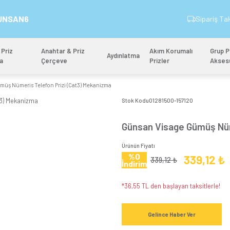
İndirim Kodu: GUNSAN6
&
Anahtar & Priz
Anahtar & Priz
Aydınlatm
Mekanizma
Çerçeve
Günsan Visage Gümüş Nümeris Telefon Prizi (Cat3) Mekanizma
Stok 
Gün
Ürünün
%
İndi