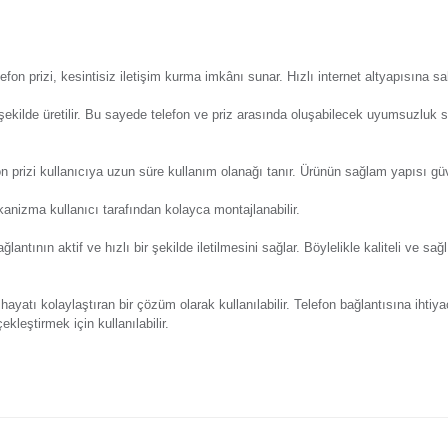
Y
eri
Önerileriniz
Alışveriş Deneyimi
Günsa
yon ve internet bağlantılarının gerçekleştirilmesi için kullanı
m ihtiyaçlarını karşılar. Üçüncü nesil internet priz bağlantıs
Günsa
kilde sağlayan
telefon prizi
, kesintisiz iletişim kurma imkânı sun
a uygun olacak şekilde üretilir. Bu sayede telefon ve priz ara
Günsa
en üretilen telefon prizi kullanıcıya uzun süre kullanım olanağı