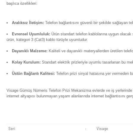
Ürün Bilgisi
Yorumlar
Soru & Cevap
Taksit Seçenekl
Visage Gümüş Nümeris Telefon Prizi Mekanizma telekomünikas
telefon hatlarının sorunsuz çalışmasını sağlayarak iletişi
başlıca özellikleri:
Aralıksız İletişim:
Telefon bağlantısını güvenli bir şe
Evrensel Uyumluluk:
Ürün standart telefon kabloların
ürün, kategori 3 (Cat3) kablo türüyle uyumludur.
Dayanıklı Malzeme:
Kaliteli ve dayanıklı materyallerd