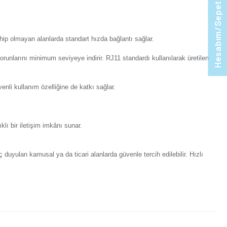
orum Yaz
Tavsiye Et
Ürünü Paylaş:
n Visage Füme Nümeris Telefon Prizi (Cat3) Mekanizma
lır. Ağlara veri akışı sağlar ve telefon hatlarını düzgün ve g
ı sağlayan mekanizma, 10 Mbps hıza erişebilir. Maksimum 16 MHz
n Visage Metalik Bej Nümeris Telefon Prizi (Cat3) Mekanizm
ar. Hızlı internet altyapısına sahip olmayan alanlarda standart
sında oluşabilecek uyumsuzluk sorunlarını minimum seviyeye indi
n Visage Metalik Siyah Nümeris Telefon Prizi (Cat3) Mekani
 tanır. Ürünün sağlam yapısı güvenli kullanım özelliğine de katk