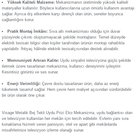
devre elemanıdır. Ürün, dişi uçlu olup erkek uçlu anten kabl
Termik Röle
bağlandığında TV yayını kullanıma hazır hâle gelir. Öne çıka
Günsan Visage Füme Tekli Uydu Prizi Eko Mekanizma
özellikleri:
Zaman Saati
Sade Tasarım:
Kullanıldığı alanlara sade şıklık katan
uyd
mekanizması
, metalik bej rengindedir. Duvar yüzeyinde mini
sayesinde devre elemanından çok estetik bir parça olarak yer
Günsan Visage Metalik Siyah Tekli Uydu Prizi Eko Mekanizma
Yüksek Kaliteli Malzeme:
Mekanizmanın üretiminde yükse
materyaller kullanılır. Böylece kullanıcılarına uzun ömürlü ku
sağlar. Ayrıca dış etkenlere karşı dirençli olan ürün, seneler
sağlamlığını korur.
Günsan Visage Mocha Tekli Uydu Prizi Eko Mekanizma
Pratik Montaj İmkânı:
Sıva altı mekanizması olduğu için
yüzeyinde çıkıntı oluşturmayacak şekilde montajlanır. Teme
elektrik tesisatı bilgisi olan kişiler tarafından ürünün montajı 
yapılabilir. İhtiyaç hâlinde elektrik tesisatçısından destek alına