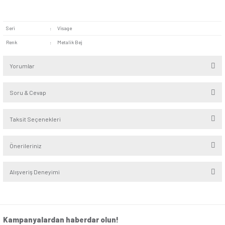
Memnuniyeti Artıran Kalite:
Uydu sinyalini televizyona g
iletmek üzere tasarlanan mekanizma, kullanıcı deneyimini iyile
Kesintisiz görüntü ve ses sunar.
Enerji Verimliliği:
Çevre dostu tasarlanan ürün, daha az 
tüketerek tasarruf sağlar. Hem çevre hem maliyet açısından s
bir ürün olarak öne çıkar.
Visage Metalik Bej Tekli Uydu Prizi Eko Mekanizma, uydu ba
ve televizyon kullanılan her mekân için tercih edilebilir. Evler
konaklama hizmeti veren pansiyon, otel ve apart gibi mekân
misafirlerinize televizyon izleme olanağı sunar.
Seri
:
Visage
Renk
:
Metalik Bej