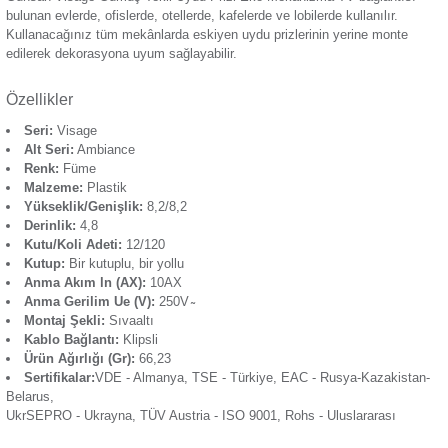
Güvenlik Testleri:
Kullanıcı güvenliğini ön planda tutan ü
aşamasında mekanizma çeşitli testlerden geçer. Üretimin ar
kullanım testlerine tabi tutulan mekanizmanın kullanıcılara 
biçimde ulaştırılması amaçlanır.
Şık Tasarım:
Koyu renk duvar boyası ve duvar kâğıtları 
gümüş rengiyle uyum sağlar. Dekorasyonunuza kusuruz biçi
olarak ortama şıklık katar.
Güvenilir Performans:
Uydu prizi, uluslararası güvenlik 
uyumludur.
Günsan Visage Gümüş Tekli Uydu Prizi Eko Mekanizma TV 
bulunan evlerde, ofislerde, otellerde, kafelerde ve lobilerde kul
Kullanacağınız tüm mekânlarda eskiyen uydu prizlerinin yer
edilerek dekorasyona uyum sağlayabilir.