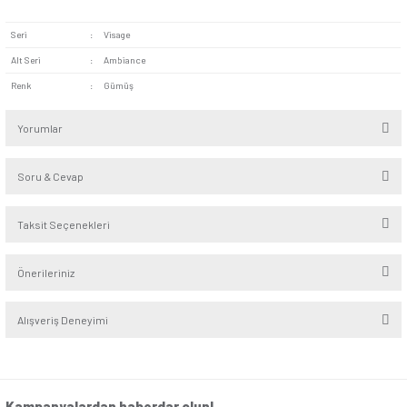
Özellikler
Seri:
Visage
Alt Seri:
Ambiance
Renk:
Füme
Malzeme:
Plastik
Yükseklik/Genişlik:
8,2/8,2
Derinlik:
4,8
Kutu/Koli Adeti:
12/120
Kutup:
Bir kutuplu, bir yollu
Anma Akım ln (AX):
10AX
Anma Gerilim Ue (V):
250V ̴
Montaj Şekli:
Sıvaaltı
Kablo Bağlantı:
Klipsli
Ürün Ağırlığı (Gr):
66,23
Sertifikalar:
VDE - Almanya, TSE - Türkiye, EAC - Rusya
Belarus,
UkrSEPRO - Ukrayna, TÜV Austria - ISO 9001, Rohs - Ulusl