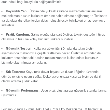
şekilde bağlanması için tasarlanmıştır. Öne çıkan başlıca özel
Termik Röle
Günsan Visage Metalik Bej Tekli Uydu Prizi Eko Mekanizma
Güçlü Sinyal Aktarımı:
Mekanizma, uyduyla televizyon 
Zaman Saati
ve güçlü sinyaller aktarılmasını sağlar. Sinyal kayıp değerler
düşüktür. Bu sayede yayınları kesintisiz izleme ve yüksek k
görüntü alma imkânı sunar.
Günsan Visage Metalik Siyah Tekli Uydu Prizi Eko Mekanizma
Kolay Kullanım:
Ergonomik tasarımı sayesinde uydu ve 
arasındaki bağı kolaylıkla sağlayabilirsiniz.
Dayanıklı Yapı:
Üretiminde yüksek kalitede malzemeler ku
mekanizmanın uzun kullanım ömrüne sahip olması sağlanmışt
ya da olası dış etkenlerden dolayı oluşabilecek tehlikeleri e
Günsan Visage Mocha Tekli Uydu Prizi Eko Mekanizma
indirebilir.
Pratik Kurulum:
Sahip olduğu standart ölçüler, teknik de
olmaksızın hızlı ve kolay kurulum imkânı sunabilir.