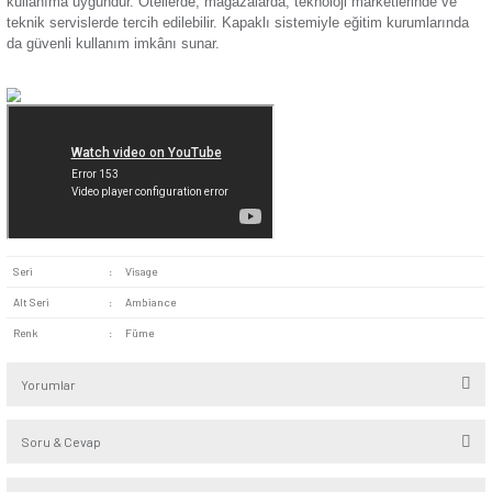
Kolay Montaj:
Kurulum kılavuzundaki gerekli adımlara uy
ve hızlı bir şekilde duvara monte edilebilir. Bağlantı noktalar
edilerek montaj kolayca bitirilebilir.
Yüksek Kaliteli Malzeme:
Titiz işçilikle ve dayanıklı ma
üretilen ürün, uzun süre boyunca kullanılabilir. Sağlam malze
edildiği için darbelere karşı dirençli bir yapıya sahiptir.
Visage Füme Kapaklı Topraklı Priz elektronik cihazların yoğ
yerlerin yanı sıra her türlü alanda güvenli kullanım sağlar. Ço
cihaz bulunduran dükkânlarda veya hastanelerde kullanılabilir
Restoranlarda kullanılan ocak gibi elektrik ihtiyacı olan cihazl
kullanıma uygundur. Otellerde, mağazalarda, teknoloji market
teknik servislerde tercih edilebilir. Kapaklı sistemiyle eğitim
da güvenli kullanım imkânı sunar.