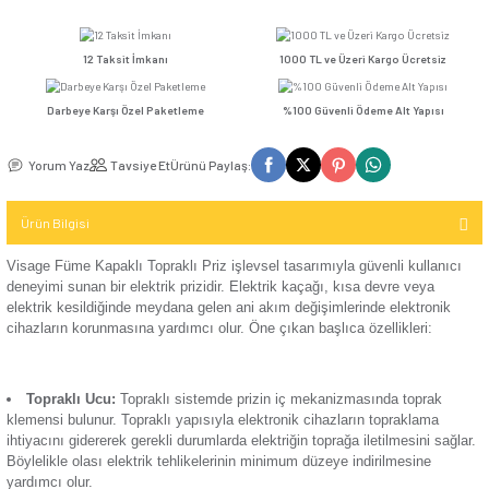
Kompakt Şalter
Fiyatı
Sepete Ekle
Hemen Al
TV / Uydu
Ver
İletişim (Data)
Mekanizma
Seçenekler
USB & Type - C
Kompakt Şalter
Priz
TV & Uydu
Günsan Visage Gümüş Kapaklı Topraklı Priz
Kompakt Şalter
Mekanizma
12 Taksit İmkanı
1000 TL ve Üzeri Kar
Elektronik
Aksesuarı
USB & Type - C
Darbeye Karşı Özel Paketleme
%100 Güvenli Ödeme 
Priz Mekanizma
Kontaktör
Günsan Visage Metalik Siyah Kapaklı Topraklı Priz
Yorum Yaz
Tavsiye Et
Ürünü Paylaş:
Elektronik
Kontaktör
Mekanizma
Aksesuarı
Ürün Bilgisi
Parafudr
Visage Füme Kapaklı Topraklı Priz işlevsel tasarımıyla güven
Günsan Visage Beyaz Kapaklı Topraklı Priz
Günsan Visage Krem Kapaklı
deneyimi sunan bir elektrik prizidir. Elektrik kaçağı, kısa de