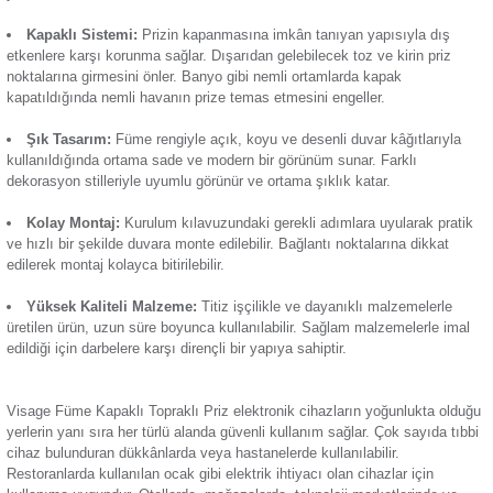
elektrik kesildiğinde meydana gelen ani akım değişimlerinde 
Termik Röle
cihazların korunmasına yardımcı olur. Öne çıkan başlıca özell
Zaman Saati
Topraklı Ucu:
Topraklı sistemde prizin iç mekanizmasınd
Günsan Visage Metalik Bej Kapaklı Topraklı Priz
klemensi bulunur. Topraklı yapısıyla elektronik cihazların to
ihtiyacını gidererek gerekli durumlarda elektriğin toprağa ileti
Böylelikle olası elektrik tehlikelerinin minimum düzeye indiri
yardımcı olur.
Kapaklı Sistemi:
Priz
in kapanmasına imkân tanıyan yapı
etkenlere karşı korunma sağlar. Dışarıdan gelebilecek toz ve 
noktalarına girmesini önler. Banyo gibi nemli ortamlarda kap
kapatıldığında nemli havanın prize temas etmesini engeller.
Şık Tasarım:
Füme rengiyle açık, koyu ve desenli duvar k
kullanıldığında ortama sade ve modern bir görünüm sunar. Fa
dekorasyon stilleriyle uyumlu görünür ve ortama şıklık katar.