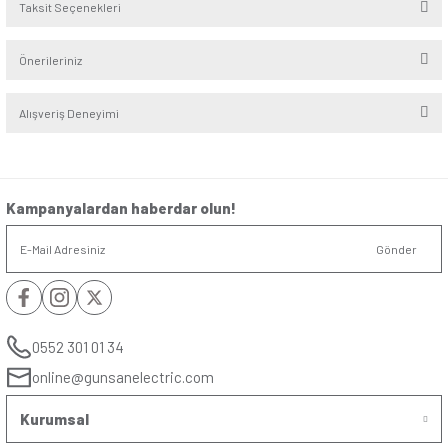
Seri
:
Visage
Alt Seri
:
Ambiance
Renk
:
Füme
Yorumlar
Soru & Cevap
Bu ürüne ilk yorumu siz yapın!