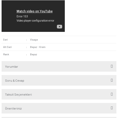
Kolay Montaj:
Standart priz girişlerine uyumlu ebatıyla ve
bağlantı bileşenleriyle kurulum sürecini kolaylaştırır.
Şık Tasarım:
Ürünün farklı dekorasyon stillerine uyum gö
beyaz rengi bulunduğu ortama estetik bir görünüm katabilir.
Visage Beyaz Kapaklı Topraklı Priz mutfak ve banyo gibi ele
cihazların sıkça kullandığı odalarda güvenli elektrik bağlantıs
kullanılabilir. Su temasından doğabilecek zararlara karşı ko
kapaklı tasarımıyla endüstriyel mutfaklarda ve elektrikli ciha
şekilde kullanıldığı iş yerlerinde de güvenle tercih edilebilir.