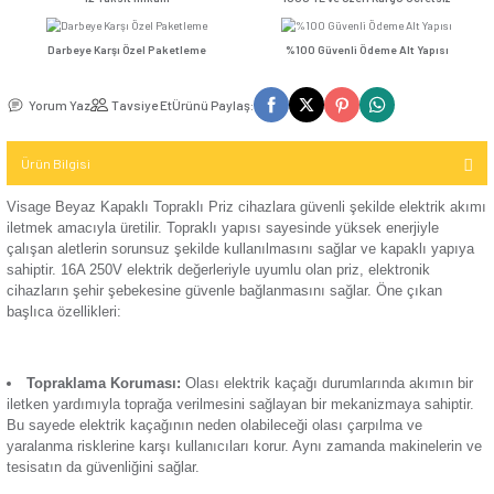
Seçenekler
Kompakt Şalter
TV / Uydu
İletişim (Data)
Günsan Visage Gümüş Kapaklı Topraklı Priz
Günsan Visage Füme Kapakl
Mekanizma
USB & Type - C
Kompakt Şalter
12 Taksit İmkanı
1000 TL ve Üzeri Kar
Priz
TV & Uydu
Kompakt Şalter
Mekanizma
Darbeye Karşı Özel Paketleme
%100 Güvenli Ödeme 
Elektronik
Aksesuarı
Günsan Visage Metalik Siyah Kapaklı Topraklı Priz
USB & Type - C
Yorum Yaz
Tavsiye Et
Ürünü Paylaş:
Priz Mekanizma
Kontaktör
Ürün Bilgisi
Elektronik
Kontaktör
Mekanizma
Aksesuarı
Visage Beyaz Kapaklı Topraklı Priz cihazlara güvenli şekilde
Günsan Visage Krem Kapaklı Topraklı Priz
iletmek amacıyla üretilir. Topraklı yapısı sayesinde yüksek e
çalışan aletlerin sorunsuz şekilde kullanılmasını sağlar ve k
Parafudr
sahiptir. 16A 250V elektrik değerleriyle uyumlu olan priz, elek
cihazların şehir şebekesine güvenle bağlanmasını sağlar. Ö