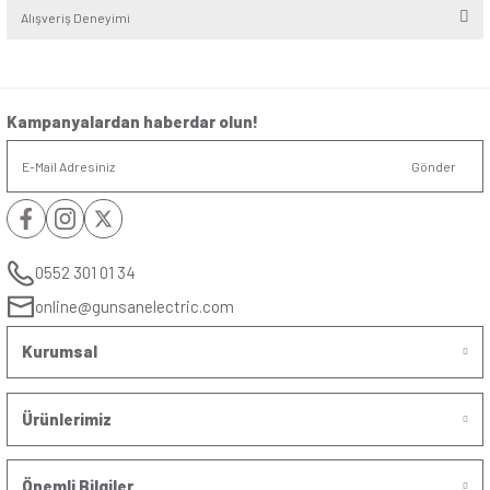
Seri
:
Visage
Alt Seri
:
Beyaz - Krem
Renk
:
Beyaz
Yorumlar
Soru & Cevap
Bu ürüne ilk yorumu siz yapın!
Yorum Yaz
Taksit Seçenekleri
Ürün hakkında henüz soru sorulmamış.
Önerileriniz
Soru Sor
Bu ürünün fiyat bilgisi, resim, ürün açıklamalarında ve diğer konularda yet