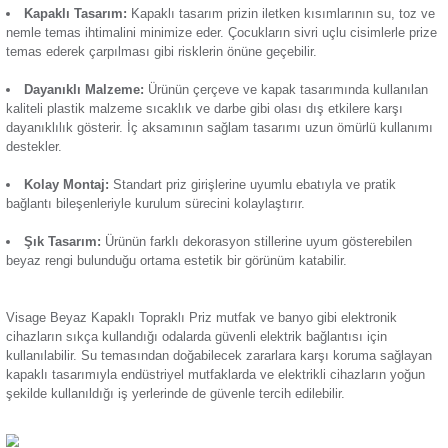
başlıca özellikleri:
Termik Röle
Günsan Visage Metalik Bej Kapaklı Topraklı Priz
Zaman Saati
Topraklama Koruması:
Olası elektrik kaçağı durumların
iletken yardımıyla toprağa verilmesini sağlayan bir mekanizm
Bu sayede elektrik kaçağının neden olabileceği olası çarpıl
yaralanma risklerine karşı kullanıcıları korur. Aynı zamanda 
tesisatın da güvenliğini sağlar.
Kapaklı Tasarım:
Kapaklı tasarım
priz
in iletken kısımları
nemle temas ihtimalini minimize eder. Çocukların sivri uçlu ci
temas ederek çarpılması gibi risklerin önüne geçebilir.
Dayanıklı Malzeme:
Ürünün çerçeve ve kapak tasarımınd
kaliteli plastik malzeme sıcaklık ve darbe gibi olası dış etkil
dayanıklılık gösterir. İç aksamının sağlam tasarımı uzun ömü
destekler.