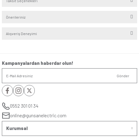
bağlantı hızı elde edilir.
Seri
:
Eqona
Alt Seri
:
Metalik
Renk
:
Metalik Siyah
Montaj Şekli
:
Sıvaaltı
Kablo Bağlantı
:
Vidalı
Yorumlar
Soru & Cevap
Bu ürüne ilk yorumu siz yapın!
Yorum Yaz