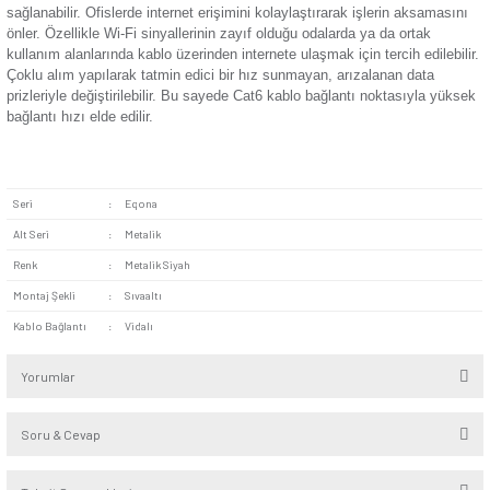
renklerle uyumlu bir şekilde kullanılmasını sağlar.
Dayanıklı Yapı:
Dayanıklı gövdesiyle ve güçlü bağlantı no
uzun süreli kullanıma uygundur. Kaliteli plastik gövdesi olum
etkenlerden korunmasına yardımcı olur.
Kolay Montaj:
Standart ebatlarıyla ve pratik bağlantı nokt
kurulumu kolayca yapılabilir. Kısa sürede data prizinin monta
tamamlamak mümkündür.
Eqona Metalik Siyah Tekli Data Prizi, internet altyapısına sa
farklı dairelerden ağa erişmek için kullanılır.
Data prizi
oturma
gibi alanlarda yer aldığı takdirde kablo üzerinden hızlı bir int
sağlanabilir. Ofislerde internet erişimini kolaylaştırarak işler
önler. Özellikle Wi-Fi sinyallerinin zayıf olduğu odalarda ya d
kullanım alanlarında kablo üzerinden internete ulaşmak için ter
Çoklu alım yapılarak tatmin edici bir hız sunmayan, arızalan
prizleriyle değiştirilebilir. Bu sayede Cat6 kablo bağlantı nok