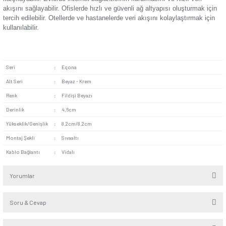
Kolay Montaj:
Ürün vidalı bağlantı sistemiyle hızlı kurul
verir. Standart priz kutularıyla uyumludur. Kullanıcı tarafında
montajlanabilir.
Dayanıklı Yapı:
Yüksek kaliteli malzemeden üretilmiştir. 
büklümleriyle ve kalın kılıflarıyla uzun ömürlü kullanım suna
sık kullanımın yol açabileceği aşınmalara karşı dirençlidir.
Geniş Uyumluluk:
Cat kablo türleriyle uyumludur. Ethern
yüksek veri iletimine aracılık eder.
Eqona Fildişi Beyazı Tekli Data Prizi Mekanizma yüksek pe
ve sağlam yapısıyla birçok yaşam alanında bağlantı ihtiyaçla
karşılayabilir. Evlerde internet bağlantısının kurulmasını ve hı
akışını sağlayabilir. Ofislerde hızlı ve güvenli ağ altyapısı o
tercih edilebilir. Otellerde ve hastanelerde veri akışını kolayl
kullanılabilir.