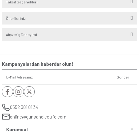
Seri
:
Eqona
Alt Seri
:
Beyaz - Krem
Renk
:
Fildişi Beyazı
Derinlik
:
4,6cm
Yükseklik/Genişlik
:
8.2cm/8.2cm
Montaj Şekli
:
Sıvaaltı
Kablo Bağlantı
:
Vidalı
Yorumlar
Soru & Cevap
Bu ürüne ilk yorumu siz yapın!
Yorum Yaz