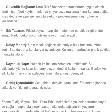
elektronik cihazların bağlantı ihtiyaçlarını karşılayarak ses ve
Termik Röle
sağlar. Ayrıca düşük verimli akım problemlerini ortadan kald
hızlı veri aktarımını da gerçekleştirir. Öne çıkan başlıca özelli
Günsan Eqona Metalik Bej Tekli Data Prizi (RJ45 Cat6) Mekanizma
Zaman Saati
Hızlı Veri Aktarımı:
Cat6 standardıyla 10 Gbps internet hız
Yüksek bant genişliği gerektiren uygulamalar için idealdir. H
akışında ve büyük boyutlu dosya transferlerinde yüksek per
gösterir.
Günsan Eqona Metalik Siyah Tekli Data Prizi (RJ45 Cat6) Mekanizma
Güvenilir Bağlantı:
Ürün RJ45 konnektör standardına uy
üretilmiştir. Veri kaybını önler ve sinyal bozulmalarına karşı
Kısa devre ve aşırı gerilim gibi elektrik problemlerine karşı 
kullanılabilir.
Günsan Eqona Mocha Tekli Data Prizi (RJ45 Cat6) Mekanizma
Şık Tasarım:
Fildişi beyazı rengiyle modern ve estetik b
sunar. Farklı dekorasyon stillerine uyum sağlayabilir.