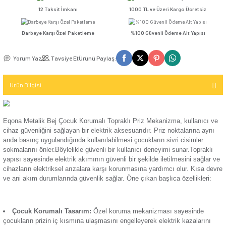
Kompakt Şalter
TV / Uydu
Seçenekler
İletişim (Data)
Mekanizma
Günsan Eqona Gümüş Çocuk Korumalı Topraklı Priz Mekanizma
USB & Type - C
Kompakt Şalter
Priz
TV & Uydu
12 Taksit İmkanı
1000 TL ve Üzeri Kar
Kompakt Şalter
Mekanizma
Elektronik
Aksesuarı
Darbeye Karşı Özel Paketleme
%100 Güvenli Ödeme 
USB & Type - C
Günsan Eqona Beyaz Çocuk Korumalı Topraklı Priz Mekanizma
Priz Mekanizma
Kontaktör
Yorum Yaz
Tavsiye Et
Ürünü Paylaş:
Elektronik
Kontaktör
Ürün Bilgisi
Mekanizma
Aksesuarı
Günsan Eqona Krem Çocuk Korumalı Topraklı Priz Mekanizma
Parafudr
Eqona Metalik Bej Çocuk Korumalı Topraklı Priz Mekanizma,
cihaz güvenliğini sağlayan bir elektrik aksesuarıdır. Priz nokt