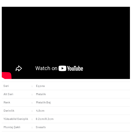
sunar. Koyu veya desenli duvar kağıtlarındaysa ortama mode
görünüm katar.
Kolay Kurulum :
Kullanıcı dostu kolay montaj süreci sa
kolayca monte edilebilir. Klipsiz ve vidalı bağlantı modeli de h
bir şekilde bağlantı yapılmasına yardımcı olur.
Eqona Metalik Bej Çocuk Korumalı Topraklı Priz Mekanizma,
yerlerine kadar pek çok alanda kullanıma uygundur. Topraklı ö
sayesinde elektronik cihazların güvenliğini sağladığı için tekn
marketlerinde tercih edilebilir. Çocuk korumalı özelliği evlerd
kullanılmasına imkân tanır. Çok sayıda tıbbi cihazın bir arada
hastanelerde de kullanılabilir.