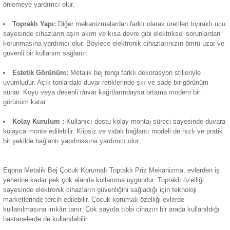
anda basınç uygulandığında kullanılabilmesi çocukların sivri 
Termik Röle
sokmalarını önler.Böylelikle güvenli bir kullanıcı deneyimi su
yapısı sayesinde elektrik akımının güvenli bir şekilde iletilme
Günsan Eqona Fildişi Beyazı Çocuk Korumalı Topraklı Priz Mekanizma
cihazların elektriksel arızalara karşı korunmasına yardımcı o
Zaman Saati
ve ani akım durumlarında güvenlik sağlar. Öne çıkan başlıca ö
Çocuk Korumalı Tasarım:
Özel koruma mekanizması sa
çocukların
priz
in iç kısmına ulaşmasını engelleyerek elektrik
Günsan Eqona Füme Çocuk Korumalı Topraklı Priz Mekanizma
önlemeye yardımcı olur.
Topraklı Yapı:
Diğer mekanizmalardan farklı olarak üretile
sayesinde cihazların aşırı akım ve kısa devre gibi elektrikse
korunmasına yardımcı olur. Böylece elektronik cihazlarınızı
güvenli bir kullanım sağlanır.
Estetik Görünüm:
Metalik bej rengi farklı dekorasyon stil
uyumludur. Açık tonlardaki duvar renklerinde şık ve sade bi