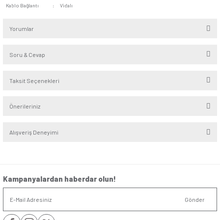
Seri
:
Eqona
Alt Seri
:
Metalik
Renk
:
Metalik Bej
Derinlik
:
4,8cm
Yükseklik/Genişlik
:
8.2cm/8.2cm
Montaj Şekli
:
Sıvaaltı