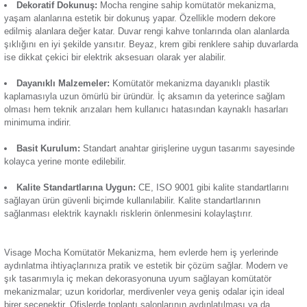
lambanın bir noktadan kontrol etmesine olanak tanır. Anahtar 
Termik Röle
tane buton vardır. Bu butonlarla hızlı anahtarlama yapar ve pr
Günsan Visage Füme Komütatör Mekanizma
Günsan Visage Meşe Komü
aydınlatma sistemine elektrik akımını yönlendirir. Öne çıkan
özellikleri:
Zaman Saati
Çoklu Kontrol Noktası:
İki lambanın tek panelden kontrol
sağlayarak kullanıcıların işini kolaylaştırır.
Günsan Visage Ceviz Komütatör Mekanizma
Dekoratif Dokunuş:
Mocha rengine sahip komütatör mek
yaşam alanlarına estetik bir dokunuş yapar. Özellikle moder
edilmiş alanlara değer katar. Duvar rengi kahve tonlarında ol
şıklığını en iyi şekilde yansıtır. Beyaz, krem gibi renklere sa
ise dikkat çekici bir elektrik aksesuarı olarak yer alabilir.
Günsan Visage Akçaağaç Komütatör Mekanizma
Dayanıklı Malzemeler:
Komütatör mekanizma
dayanıklı 
kaplamasıyla uzun ömürlü bir üründür. İç aksamın da yeteri
olması hem teknik arızaları hem kullanıcı hatasından kaynakl
minimuma indirir.