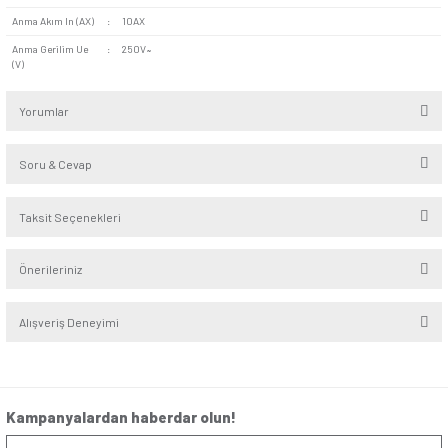
Seri
:
Visage
Alt Seri
:
Ambiance
Renk
:
Mocha
Derinlik
:
4,6cm
Yükseklik/Genişlik
:
8.2cm/8.2cm
Kutup
:
Bir kutuplu, bir yollu