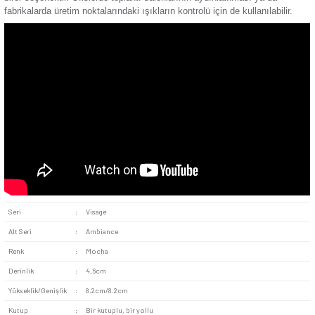
Basit Kurulum:
Standart anahtar girişlerine uygun tasar
kolayca yerine monte edilebilir.
Kalite Standartlarına Uygun:
CE, ISO 9001 gibi kalite st
sağlayan ürün güvenli biçimde kullanılabilir. Kalite standartlar
sağlanması elektrik kaynaklı risklerin önlenmesini kolaylaştırı
Visage Mocha Komütatör Mekanizma, hem evlerde hem iş ye
aydınlatma ihtiyaçlarınıza pratik ve estetik bir çözüm sağlar
şık tasarımıyla iç mekan dekorasyonuna uyum sağlayan ko
mekanizmalar; uzun koridorlar, merdivenler veya geniş odalar 
birer seçenektir. Ofislerde toplantı salonlarının aydınlatılmas
fabrikalarda üretim noktalarındaki ışıkların kontrolü için de kull