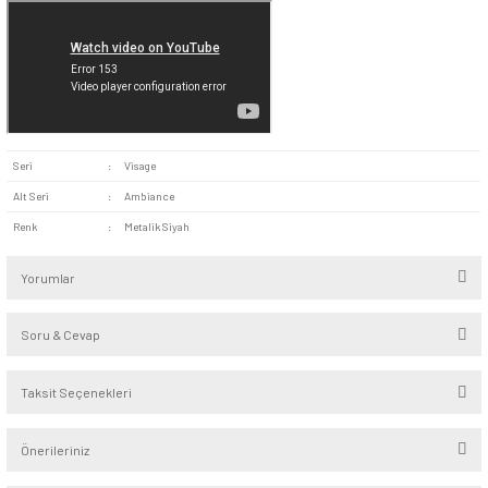
gerekmez. Kullanıcı dostu bir tasarıma sahip olduğundan k
takip edilerek ürün pratik şekilde montajlanabilir. Yüksek kal
teknoloji kullanılarak üretilen ürünün bakım gereksinimleri s
düşüktür.
Visage Metalik Siyah Komütatör iki farklı mekanizmanın tek 
kontrol edilmek istendiği her ortam için uygundur. Evlerde iki 
aydınlatma sistemi kullanan salonlar, uzun koridorları olan ote
farklı fonksiyonu bulunan makineler bu ürünün kullanım alanl
yer alır. Birden fazla aydınlatma seçeneği bulunan mekânlard
noktadan tüm aydınlatma ünitelerinin kontrol edilebilmesini sa