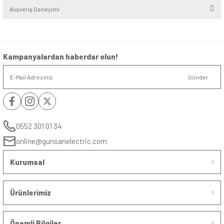
Seri
:
Visage
Alt Seri
:
Ambiance
Renk
:
Metalik Siyah
Yorumlar
Soru & Cevap
Bu ürüne ilk yorumu siz yapın!
Yorum Yaz
Taksit Seçenekleri
Ürün hakkında henüz soru sorulmamış.
Önerileriniz
Soru Sor