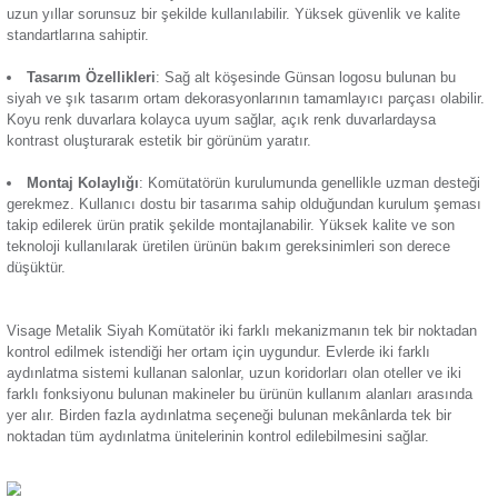
kullanıma olanak tanır. Elektrik akımının kesilmesine ve yön
Termik Röle
yardımcı olur. Öne çıkan başlıca özellikleri:
Zaman Saati
Hızlı Akım Kontrolü
: Elektrik akımının kontrolü hızlı an
sayesinde anlık olarak sağlanır. Komütatörün anahtarına do
elektrik devresi gecikme olmaksızın kesilir ya da yönlendirilir
Uzun Ürün Ömrü
: Dayanıklı ve kaliteli malzemelerden ür
uzun yıllar sorunsuz bir şekilde kullanılabilir. Yüksek güvenli
standartlarına sahiptir.
Tasarım Özellikleri
: Sağ alt köşesinde Günsan logosu b
siyah ve şık tasarım ortam dekorasyonlarının tamamlayıcı par
Koyu renk duvarlara kolayca uyum sağlar, açık renk duvarla
kontrast oluşturarak estetik bir görünüm yaratır.
Montaj Kolaylığı
: Komütatörün kurulumunda genellikle 