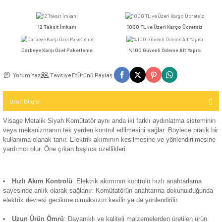
Kompakt Şalter
Fiyatı
Sepete Ekle
Hemen Al
TV / Uydu
Ver
İletişim (Data)
Mekanizma
Seçenekler
USB & Type - C
Kompakt Şalter
Priz
TV & Uydu
Günsan Visage Beyaz Komütatör
Günsan Visage Füme Komütatör
Kompakt Şalter
Mekanizma
12 Taksit İmkanı
1000 TL ve Üzeri Kar
Elektronik
Aksesuarı
USB & Type - C
Darbeye Karşı Özel Paketleme
%100 Güvenli Ödeme 
Priz Mekanizma
Kontaktör
Günsan Visage Ceviz Komütatör
Günsan Visage Akçaağaç Komütatör
Yorum Yaz
Tavsiye Et
Ürünü Paylaş:
Elektronik
Kontaktör
Mekanizma
Aksesuarı
Ürün Bilgisi
Parafudr
Visage Metalik Siyah Komütatör aynı anda iki farklı
aydınla
Günsan Visage Mocha Komütatör
veya mekanizmanın tek yerden kontrol edilmesini sağlar. Böyl