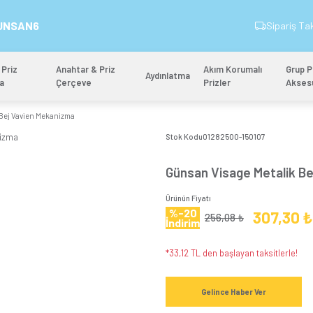
İndirim Kodu: GUNSAN6
&
Anahtar & Priz
Anahtar & Priz
Aydınlatm
Mekanizma
Çerçeve
n Visage Metalik Bej Vavien Mekanizma
Stok 
Gün
Ürünün
%-
İndi