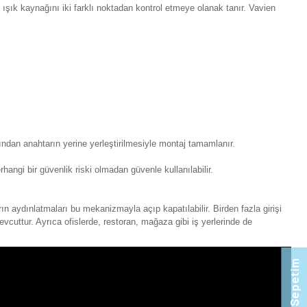
orum Yaz
Tavsiye Et
Ürünü Paylaş:
türüdür. Vavien anahtarlar, aynı ışık kaynağını iki farklı nokt
âna uyumludur.