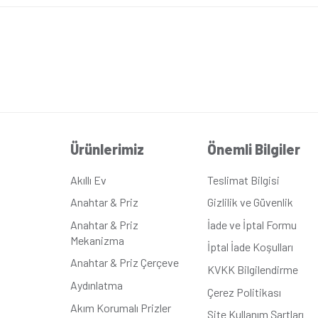
e
ik
k Bej
m