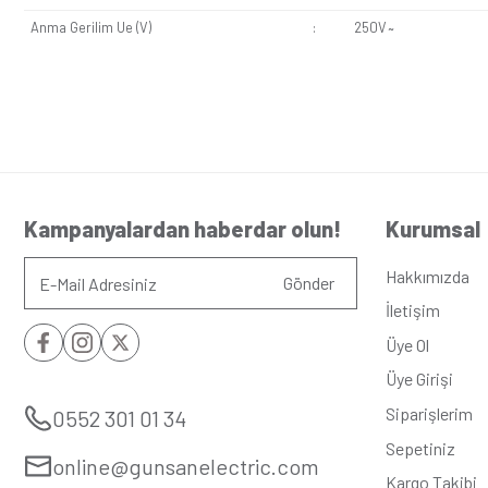
Seri
:
Visag
Alt Seri
:
Metal
Renk
:
Metali
Derinlik
:
4,6c