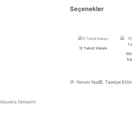
*33,1
Se
Güns
Güns