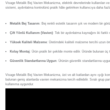
Ürün Bilgisi
Yorumlar
Soru & Cevap
Taksit Seçenekl
Visage Metalik Bej Vavien Mekanizma, elektrik devrelerinde 
sistemi, aydınlatma kontrolünü pratik hâle getirirken kulla
Metalik Bej Tasarım
: Bej renkli estetik tasarım şık v
Çift Yönlü Kullanım (Vavien)
: Tek bir aydınlatma kay
Yüksek Kaliteli Malzeme
: Üretimdeki kaliteli malzem