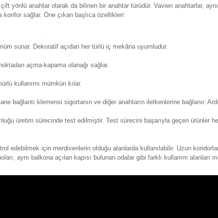
Y
eri
Önerileriniz
Alışveriş Deneyimi
kullanılan ve çift yönlü anahtar olarak da bilinen bir anahtar 
nıcıya daha fazla konfor sağlar. Öne çıkan başlıca özellikleri:
e modern bir görünüm sunar. Dekoratif açıdan her türlü iç mek
nağını iki farklı noktadan açma-kapama olanağı sağlar.
e tercihi uzun ömürlü kullanımı mümkün kılar.