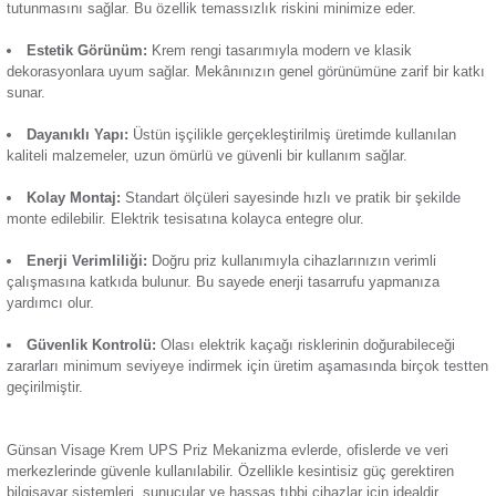
yaşanması hâlinde de akım bir süre devam eder. Öne çıkan 
Termik Röle
özellikleri:
Günsan Visage Metalik Siyah UPS Priz Mekanizma
Zaman Saati
Kesintisiz Güç Desteği:
UPS sistemine bağlı cihazların e
kesintilerinde belli bir süre çalışmasına imkân tanır. Özellikle
hassas elektronik aletler için idealdir.
Günsan Visage Mocha UPS Priz Mekanizma
Güvenli Bağlantı
: Vidalı yapısı sayesinde kabloların sık
tutunmasını sağlar. Bu özellik temassızlık riskini minimize e
Estetik Görünüm:
Krem rengi tasarımıyla modern ve kla
dekorasyonlara uyum sağlar. Mekânınızın genel görünümüne z
sunar.
Dayanıklı Yapı:
Üstün işçilikle gerçekleştirilmiş üretimde 
kaliteli malzemeler, uzun ömürlü ve güvenli bir kullanım sağla
Kolay Montaj:
Standart ölçüleri sayesinde hızlı ve pratik 