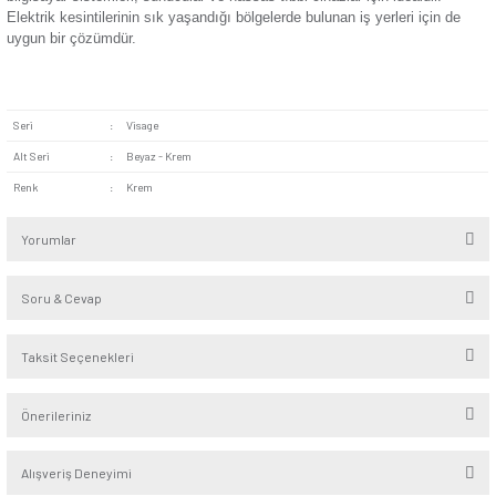
monte edilebilir. Elektrik tesisatına kolayca entegre olur.
Enerji Verimliliği:
Doğru priz kullanımıyla cihazlarınızın 
çalışmasına katkıda bulunur. Bu sayede enerji tasarrufu ya
yardımcı olur.
Güvenlik Kontrolü:
Olası elektrik kaçağı risklerinin doğu
zararları minimum seviyeye indirmek için üretim aşamasında 
geçirilmiştir.
Günsan Visage Krem UPS Priz Mekanizma evlerde, ofislerde
merkezlerinde güvenle kullanılabilir. Özellikle kesintisiz güç 
bilgisayar sistemleri, sunucular ve hassas tıbbi cihazlar için i
Elektrik kesintilerinin sık yaşandığı bölgelerde bulunan iş yerl
uygun bir çözümdür.