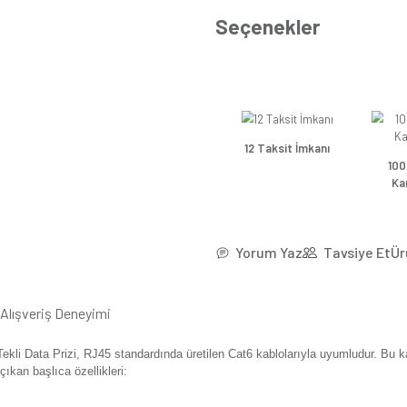
*31,15
Se
Günsa
Günsa