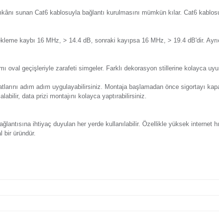
Y
eri
Önerileriniz
Alışveriş Deneyimi
yan Visage Krem Tekli Data Prizi, RJ45 standardında üretilen Ca
 edilebilir. Öne çıkan başlıca özellikleri:
izi yüksek hız imkânı sunan Cat6 kablosuyla bağlantı kurulmas
MHz, > 15 dB, ekleme kaybı 16 MHz, > 14.4 dB, sonraki kayıp
 olan priz tasarımı oval geçişleriyle zarafeti simgeler. Farklı
çin montaj talimatlarını adım adım uygulayabilirsiniz. Montaja