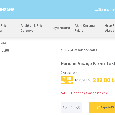
İndirim Kodu: GUNSAN6
&
Anahtar & Priz
Anahtar & Priz
Aydınlatm
Mekanizma
Çerçeve
i Data Prizi (RJ45 Cat6)
Stok 
Gün
Ürünün
%5
İndi