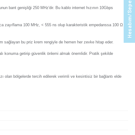
orum Yaz
Tavsiye Et
Ürünü Paylaş:
t6 kablolarıyla uyumludur. Bu kablo türü daha kalın kılıflara v
ını mümkün kılar. Cat6 kablosunun bant genişliği 250 MHz'dir
sa 16 MHz, > 19.4 dB'dir. Ayrıca zayıflama 100 MHz, < 555 
 dekorasyon stillerine kolayca uyum sağlayan bu priz krem reng
 başlamadan önce sigortayı kapalı konuma getirip güvenlik önle