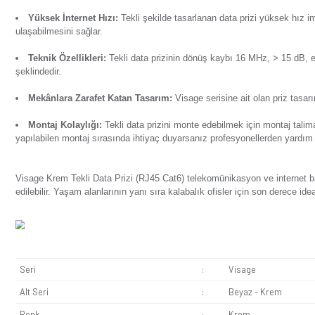
Ürün Bilgisi
Yorumlar
Soru & Cevap
Taksit Seçenekl
Telefonlara ve bilgisayarlara kesintisiz veri iletimi sağla
diğer kablolara kıyasla daha kullanışlı bir ürün olarak tercih
Yüksek İnternet Hızı:
Tekli şekilde tasarlanan data pr
ulaşabilmesini sağlar.
Teknik Özellikleri:
Tekli
data prizi
nin dönüş kaybı 16 
şeklindedir.
Mekânlara Zarafet Katan Tasarım:
Visage serisine ait
Montaj Kolaylığı:
Tekli data prizini monte edebilmek i