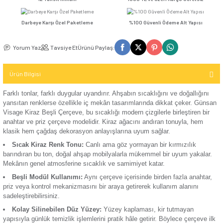
Seçenekler
Kompakt Şalter
TV / Uydu
İletişim (Data)
Günsan Visage Beyaz Beşli Çerçeve
Günsan Visage Krem Beşli Çerçeve
Mekanizma
USB & Type - C
Kompakt Şalter
12 Taksit İmkanı
1000 TL ve Üzeri Kar
Priz
TV & Uydu
Kompakt Şalter
Mekanizma
Darbeye Karşı Özel Paketleme
%100 Güvenli Ödeme 
Elektronik
Aksesuarı
Günsan Visage Gümüş Beşli Çerçeve
Günsan Visage Füme Beşli Çerçev
USB & Type - C
Yorum Yaz
Tavsiye Et
Ürünü Paylaş:
Priz Mekanizma
Kontaktör
Ürün Bilgisi
Elektronik
Kontaktör
Mekanizma
Aksesuarı
Farklı tonlar, farklı duygular uyandırır. Ahşabın sıcaklığını ve
Günsan Visage Meşe Beşli Çerçeve
Günsan Visage Ceviz Beşli Çerçeve
yansıtan renklerse özellikle iç mekân tasarımlarında dikkat
Visage Kiraz Beşli Çerçeve, bu sıcaklığı modern çizgilerle bir
Parafudr
anahtar ve priz çerçeve modelidir. Kiraz ağacını andıran ton
klasik hem çağdaş dekorasyon anlayışlarına uyum sağlar.