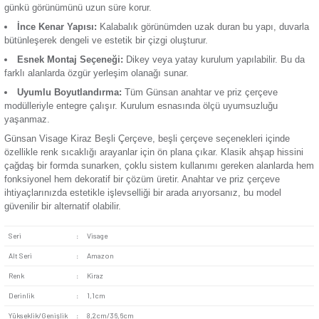
Termik Röle
Sıcak Kiraz Renk Tonu:
Canlı ama göz yormayan bir kırm
barındıran bu ton, doğal ahşap mobilyalarla mükemmel bir u
Günsan Visage Akçağaç Beşli Çerçeve
Günsan Visage Metalik Bej Beşl
Mekânın genel atmosferine sıcaklık ve samimiyet katar.
Zaman Saati
Beşli Modül Kullanımı:
Aynı çerçeve içerisinde birden fa
priz veya kontrol mekanizmasını bir araya getirerek kullanım
sadeleştirebilirsiniz.
Kolay Silinebilen Düz Yüzey:
Yüzey kaplaması, kir tut
Günsan Visage Metalik Siyah Beşli Çerçeve
yapısıyla günlük temizlik işlemlerini pratik hâle getirir. Böyle
günkü görünümünü uzun süre korur.
İnce Kenar Yapısı:
Kalabalık görünümden uzak duran bu 
bütünleşerek dengeli ve estetik bir çizgi oluşturur.
Esnek Montaj Seçeneği:
Dikey veya yatay kurulum yapıla
farklı alanlarda özgür yerleşim olanağı sunar.
Uyumlu Boyutlandırma:
Tüm Günsan anahtar ve priz çe
modülleriyle entegre çalışır. Kurulum esnasında ölçü uyums
yaşanmaz.