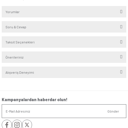
Günsan Visage Kiraz Beşli Çerçeve, beşli çerçeve seçenekle
özellikle renk sıcaklığı arayanlar için ön plana çıkar. Klasik 
çağdaş bir formda sunarken, çoklu sistem kullanımı gereken
fonksiyonel hem dekoratif bir çözüm üretir. Anahtar ve priz 
ihtiyaçlarınızda estetikle işlevselliği bir arada arıyorsanız, b
güvenilir bir alternatif olabilir.
Seri
:
Visage
Alt Seri
:
Amazon
Renk
:
Kiraz
Derinlik
:
1,1cm
Yükseklik/Genişlik
:
8,2cm/36,6cm
Yorumlar