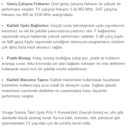
yayını için ihtiyaç duyulan uydu bağlantısını sağlamada kullan
Termik Röle
fazla televizyon alıcısına dağıtım yapabilen ürün, işlevsel ku
plana çıkar. Ürünün öne çıkan özellikleri:
Zaman Saati
Estetik ve Şık Bir Tasarım:
Konnektörlü
priz
, modern tas
mekân dekorasyonlarının daha şık görünmesini sağlar. Gümü
farklı dekorasyon stillerine uyum gösterebilir.
Geniş Çalışma Frekansı:
Ürün geniş çalışma frekansı ile
performans sergiler. TV çalışma frekansı 5 ile 862 MHz, SA
frekansı ise 950 ile 2150 MHz aralığındadır.
Kaliteli Uydu Bağlantısı:
Geçişli sonlu teknolojisiyle uyd
kesintisiz ve net bir şekilde yansımasına yardımcı olur. F bağ
sayesinde sinyal hatlarında yüksek performans vadeder. 5 d
ve 4dB geçiş kaybı sayesinde sevdiğiniz televizyon programl
çok daha fazla keyif almanızı sağlar.