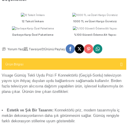
Kompakt Şalter
TV / Uydu
İletişim (Data)
Fiyatı
Sepete Ekle
Hemen Al
Ver
Mekanizma
USB & Type - C
Kompakt Şalter
Seçenekler
Priz
TV & Uydu
Günsan Visage Beyaz Tekli Uydu Prizi F Konnektörlü (Geçişli-Sonlu)
Kompakt Şalter
Mekanizma
Elektronik
Aksesuarı
12 Taksit İmkanı
1000 TL ve Üzeri Kar
USB & Type - C
Priz Mekanizma
Kontaktör
Darbeye Karşı Özel Paketleme
%100 Güvenli Ödeme 
Günsan Visage Krem Tekli Uydu Prizi F Konnektörlü (Geçişli-Sonlu)
Elektronik
Kontaktör
Yorum Yaz
Tavsiye Et
Ürünü Paylaş:
Mekanizma
Aksesuarı
Ürün Bilgisi
Parafudr
Visage Gümüş Tekli Uydu Prizi F Konnektörlü (Geçişli-Sonlu