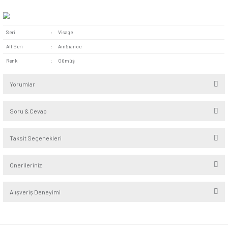
Pratik Montaj:
Kolay montaj özelliğine sahip priz, pratik b
avantajı sunar. Arka kısmında yer alan bağlantı noktaları ve v
kullanarak ürünü hızlı bir şekilde monte edebilirsiniz.
Kaliteli Malzeme Yapısı:
Kaliteli malzemeler kullanılarak
konnektör, kullanıcılara uzun süreli bir deneyim sunar. Sağla
malzemesi sayesinde darbelere ve yıpranmalara karşı dayanı
performans sergiler.
Visage Gümüş Tekli Uydu Prizi F Konnektörlü (Geçişli-Sonlu) 
alanlarda büyük avantaj sunar. Ayrıca kafe, restoran, otel, pa
işletmelerdeki TV yayınları için de sıklıkla tercih edilir.
Seri
:
Visage