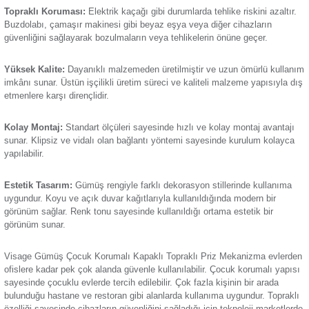
cihazların kısa devre ve ani akım gibi durumlarda bozulmala
Termik Röle
geçer. Elektrik kaçağı gibi olası tehlikelere karşı güvenli kull
Çocuk korumalı ve kapaklı olmasıyla dış etmenlere karşı kor
Günsan Visage Metalik Bej Çocuk Korumalı Kapaklı Topraklı Priz Mekani
kullanıcı deneyimi sunar. Öne çıkan başlıca özellikleri:
Zaman Saati
Çocuk Korumalı Tasarımı:
Özel tasarımı sayesinde çocukl
güvenliğini sağlar. Çocuklu aileler için ideal bir seçenek olan 
cisimlerle teması engeller.
Günsan Visage Metalik Siyah Çocuk Korumalı Kapaklı Topraklı Priz Meka
Topraklı Koruması:
Elektrik kaçağı gibi durumlarda tehlike ri
Buzdolabı, çamaşır makinesi gibi beyaz eşya veya diğer cih
güvenliğini sağlayarak bozulmaların veya tehlikelerin önüne 
Yüksek Kalite:
Dayanıklı malzemeden üretilmiştir ve uzun ö
Günsan Visage Mocha Çocuk Korumalı Kapaklı Topraklı Priz Mekanizma
imkânı sunar. Üstün işçilikli üretim süreci ve kaliteli malzem
etmenlere karşı dirençlidir.