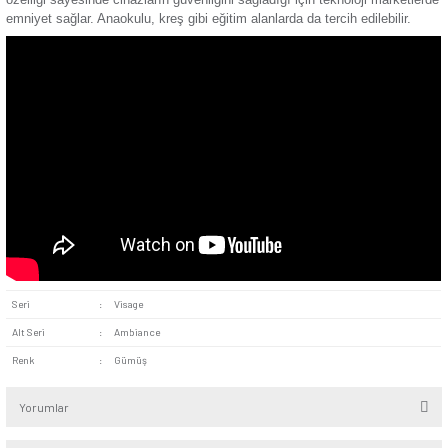
Kolay Montaj:
Standart ölçüleri sayesinde hızlı ve kolay mon
sunar. Klipsiz ve vidalı olan bağlantı yöntemi sayesinde kur
yapılabilir.
Estetik Tasarım:
Gümüş rengiyle farklı dekorasyon stillerin
uygundur. Koyu ve açık duvar kağıtlarıyla kullanıldığında mo
görünüm sağlar. Renk tonu sayesinde kullanıldığı ortama este
görünüm sunar.
Visage Gümüş Çocuk Korumalı Kapaklı Topraklı Priz Mekan
ofislere kadar pek çok alanda güvenle kullanılabilir. Çocuk k
sayesinde çocuklu evlerde tercih edilebilir. Çok fazla kişinin 
bulunduğu hastane ve restoran gibi alanlarda kullanıma uygun
özelliği sayesinde cihazların güvenliğini sağladığı için teknol
emniyet sağlar. Anaokulu, kreş gibi eğitim alanlarda da tercih e