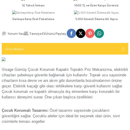
Kompakt Şalter
TV / Uydu
Seçenekler
İletişim (Data)
Mekanizma
Günsan Visage Beyaz Çocuk Korumalı Kapaklı Topraklı Priz Mekanizma
USB & Type - C
Kompakt Şalter
Priz
TV & Uydu
12 Taksit İmkanı
1000 TL ve Üzeri Kar
Kompakt Şalter
Mekanizma
Elektronik
Aksesuarı
Darbeye Karşı Özel Paketleme
%100 Güvenli Ödeme 
USB & Type - C
Günsan Visage Krem Çocuk Korumalı Kapaklı Topraklı Priz Mekanizma
Priz Mekanizma
Kontaktör
Yorum Yaz
Tavsiye Et
Ürünü Paylaş:
Elektronik
Kontaktör
Ürün Bilgisi
Mekanizma
Aksesuarı
Günsan Visage Füme Çocuk Korumalı Kapaklı Topraklı Priz Mekanizma
Parafudr
Visage Gümüş Çocuk Korumalı Kapaklı Topraklı Priz Mekaniz
cihazları şebekeye güvenle bağlamak için kullanılır. Toprak