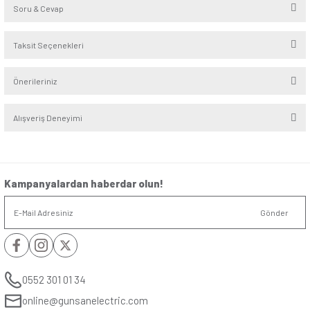
Seri
:
Visage
Alt Seri
:
Ambiance
Renk
:
Gümüş
Yorumlar