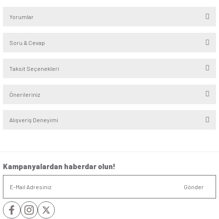
Eşit Dağılım:
Elektriği dengeli bir şekilde dağıtabilen bu 
voltaj veya akım problemleri yaşamadan çeşitli cihazların ve
ürünlerin güvenle kullanılmasına imkân verir.
Hızlı Şarj Özellikli Üçlü Çocuk Korumalı Topraklı Anahtarlı G
metrelik kablosuyla hem açık hem kapalı alanlarda kullanım
Ofislerde, atölyelerde, eğitim kurumlarında ve evlerde buluna
cihazları çalıştırmak için güvenli bir çözüm sunar.
Uzunluk
:
3 Metre
Soket Sayısı
:
Üçlü
Yorumlar
Soru & Cevap