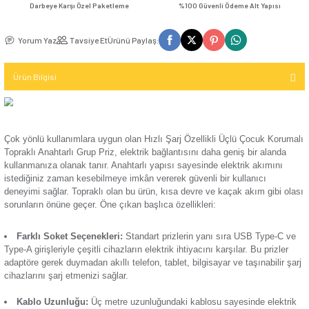
Kompakt Şalter
TV / Uydu
İletişim (Data)
12 Taksit İmkanı
1000 TL ve Üzeri Kar
Mekanizma
USB & Type - C
Kompakt Şalter
Priz
Darbeye Karşı Özel Paketleme
%100 Güvenli Ödeme 
TV & Uydu
Kompakt Şalter
Mekanizma
Yorum Yaz
Tavsiye Et
Ürünü Paylaş:
Elektronik
Aksesuarı
USB & Type - C
Priz Mekanizma
Ürün Bilgisi
Kontaktör
Elektronik
Kontaktör
Mekanizma
Aksesuarı
Çok yönlü kullanımlara uygun olan Hızlı Şarj Özellikli Üçlü 
Topraklı Anahtarlı Grup Priz, elektrik bağlantısını daha geniş
Parafudr
kullanmanıza olanak tanır. Anahtarlı yapısı sayesinde elektr
istediğiniz zaman kesebilmeye imkân vererek güvenli bir kull