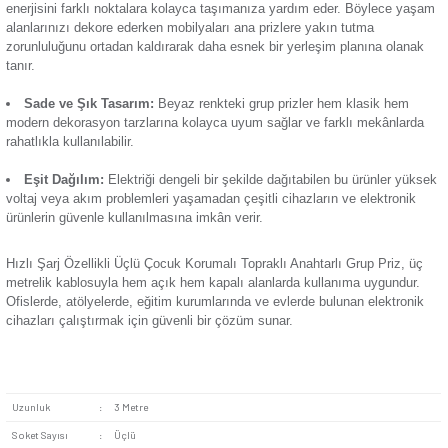
deneyimi sağlar. Topraklı olan bu ürün, kısa devre ve kaçak 
Termik Röle
sorunların önüne geçer. Öne çıkan başlıca özellikleri:
Zaman Saati
Farklı Soket Seçenekleri:
Standart prizlerin yanı sıra U
Type-A girişleriyle çeşitli cihazların elektrik ihtiyacını karşıla
adaptöre gerek duymadan akıllı telefon, tablet, bilgisayar ve t
cihazlarını şarj etmenizi sağlar.
Kablo Uzunluğu:
Üç metre uzunluğundaki kablosu sayesi
enerjisini farklı noktalara kolayca taşımanıza yardım eder.
alanlarınızı dekore ederken mobilyaları ana prizlere yakın tu
zorunluluğunu ortadan kaldırarak daha esnek bir yerleşim pl
tanır.
Sade ve Şık Tasarım:
Beyaz renkteki grup prizler hem k
modern dekorasyon tarzlarına kolayca uyum sağlar ve farklı
rahatlıkla kullanılabilir.