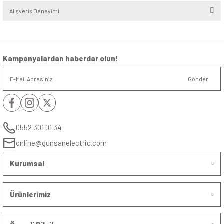
Seri
:
Valta
Kutup
:
3 Kutup (3P)
Amper (A)
:
40A
kiloAmper (kA)
:
6kA
Tip
:
C Tip
Yorumlar
Soru & Cevap
Bu ürüne ilk yorumu siz yapın!
Yorum Yaz
Taksit Seçenekleri
Ürün hakkında henüz soru sorulmamış.
Önerileriniz
Soru Sor