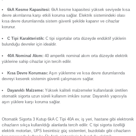
tasarlanan etkili bir güvenlik sistemidir. 3 kutuplu, 6kA kesme
Termik Röle
tipi karakteristikteki 40A
otomatik sigorta
, orta yüklerin oldu
koruma sağlar. Ürün elektrik tesisatının güvenliğini artırmak
kullanılır. Öne çıkan başlıca özellikleri:
Zaman Saati
Günsan Valta Otomatik Sigorta 3 Kutup 6kA C Tip 25A
3 Kutuplu Yapı:
Üç fazlı yapısıyla elektrik devrelerinde
sunar. Büyük ölçekli elektrik sistemlerinde güvenliğin artırıl
yardımcı olur.
6kA Kesme Kapasitesi:
6kA kesme kapasitesi yüksek se
Günsan Valta Otomatik Sigorta 3 Kutup 6kA C Tip 32A
devre akımlarına karşı etkili koruma sağlar. Elektrik sistemin
kısa devre durumlarında sistem güvenli şekilde kapanır ve ci
korunur.
C Tipi Karakteristik:
C tipi sigortalar orta düzeyde endükt
bulunduğu devreler için idealdir.
Günsan Valta Otomatik Sigorta 3 Kutup 6kA C Tip 50A