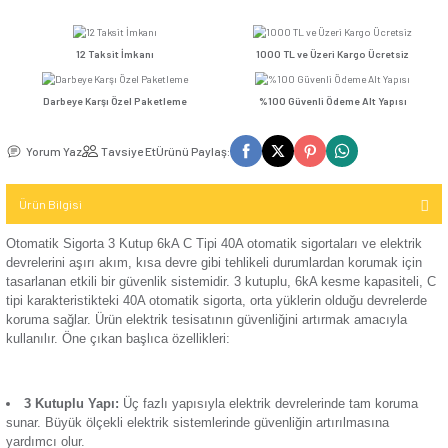
Kompakt Şalter
Fiyatı
Sepete Ekle
Hemen Al
TV / Uydu
Ver
İletişim (Data)
Mekanizma
Seçenekler
USB & Type - C
Kompakt Şalter
Priz
TV & Uydu
Günsan Valta Otomatik Sigorta 1 Kutup 6kA C Tip 40A
Kompakt Şalter
Mekanizma
12 Taksit İmkanı
1000 TL ve Üzeri Kar
Elektronik
Aksesuarı
USB & Type - C
Darbeye Karşı Özel Paketleme
%100 Güvenli Ödeme 
Priz Mekanizma
Kontaktör
Günsan Valta Otomatik Sigorta 3 Kutup 6kA C Tip 16A
Yorum Yaz
Tavsiye Et
Ürünü Paylaş:
Elektronik
Kontaktör
Mekanizma
Aksesuarı
Ürün Bilgisi
Parafudr
Otomatik Sigorta 3 Kutup 6kA C Tipi 40A otomatik sigortaları
Günsan Valta Otomatik Sigorta 3 Kutup 6kA C Tip 20A
devrelerini aşırı akım, kısa devre gibi tehlikeli durumlardan 