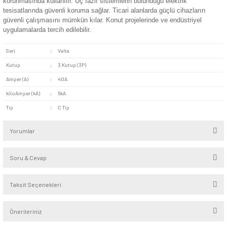
40A Nominal Akım:
40 amperlik nominal akım orta düzey
yüklerine sahip cihazlar için tercih edilir.
Kısa Devre Koruması:
Aşırı yüklenme ve kısa devre dur
devreyi keserek sistemin güvenli çalışmasını sağlar.
Günsan Valta Otomatik Sigorta 3 Kutup 6kA C Tip 63A
Dayanıklı Malzeme:
Yüksek kaliteli malzemeler kullanılar
otomatik sigorta uzun süreli kullanım imkânı sunar. Dayanıkl
aşırı yüklere karşı koruma sağlar.
Otomatik Sigorta 3 Kutup 6kA C Tipi 40A ev, iş yeri, hastane 
cihazların sıkça kullanıldığı alanlarda tercih edilir. C tipi sigor
elektrik motorları, UPS kesintisiz güç sistemleri, buzdolabı gi
korunmasında kullanılır. Üç fazlı sistemlerin bulunduğu elektr
tesisatlarında güvenli koruma sağlar. Ticari alanlarda güçlü c
güvenli çalışmasını mümkün kılar. Konut projelerinde ve endü
uygulamalarda tercih edilebilir.