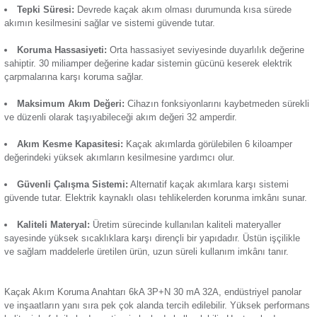
Günsan Valta Kaçak Akım Rölesi AC Tip 6kA 30mA 25A 3 Kutup + Nötr
32A, elektrik devrelerini faz ve nötr dengesizliğine karşı korur
Termik Röle
uyuşmazlığından dolayı oluşabilen kıvılcım ya da elektrik ç
koruma sağlar. Yangın gibi tehlikeli durumlarda akımı kesere
korurken bulunduğu ortamı güvende tutar. Öne çıkan başlıca ö
Zaman Saati
Günsan Valta Kaçak Akım Rölesi AC Tip 6kA 300mA 25A 3 Kutup + Nötr
Kutup Sayısı:
Üç faz ve bir nötr olmak üzere dört kutuplu
yüksek elektrik enerjilerini de ölçmeye yarar.
Tepki Süresi:
Devrede kaçak akım olması durumunda kı
akımın kesilmesini sağlar ve sistemi güvende tutar.
Günsan Valta Kaçak Akım Rölesi AC Tip 6kA 300mA 32A 3 Kutup + Nötr
Koruma Hassasiyeti:
Orta hassasiyet seviyesinde duyarl
sahiptir. 30 miliamper değerine kadar sistemin gücünü kesere
çarpmalarına karşı koruma sağlar.
Maksimum Akım Değeri:
Cihazın fonksiyonlarını kaybet
ve düzenli olarak taşıyabileceği akım değeri 32 amperdir.
Günsan Valta Kaçak Akım Rölesi AC Tip 6kA 30mA 40A 3 Kutup + Nötr