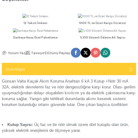
Kompakt Şalter
TV / Uydu
İletişim (Data)
Fiyatı
Sepete Ekle
Hemen Al
Ver
Mekanizma
USB & Type - C
Kompakt Şalter
Seçenekler
Priz
TV & Uydu
Günsan Valta Kaçak Akım Rölesi AC Tip 6kA 300mA 32A 1 Kutup + Nötr
Kompakt Şalter
Mekanizma
Elektronik
Aksesuarı
12 Taksit İmkanı
1000 TL ve Üzeri Kar
USB & Type - C
Priz Mekanizma
Kontaktör
Darbeye Karşı Özel Paketleme
%100 Güvenli Ödeme 
Günsan Valta Kaçak Akım Rölesi AC Tip 6kA 300mA 40A 1 Kutup + Nötr
Elektronik
Kontaktör
Yorum Yaz
Tavsiye Et
Ürünü Paylaş:
Mekanizma
Aksesuarı
Ürün Bilgisi
Parafudr
Günsan Valta Kaçak Akım Koruma Anahtarı 6 kA 3 Kutup +