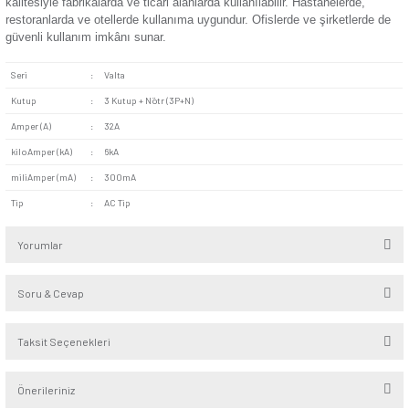
Akım Kesme Kapasitesi:
Kaçak akımlarda görülebilen 6 
değerindeki yüksek akımların kesilmesine yardımcı olur.
Güvenli Çalışma Sistemi:
Alternatif kaçak akımlara karş
güvende tutar. Elektrik kaynaklı olası tehlikelerden korunma
Günsan Valta Kaçak Akım Rölesi AC Tip 6kA 300mA 63A 3 Kutup + Nötr
Kaliteli Materyal:
Üretim sürecinde kullanılan kaliteli mate
sayesinde yüksek sıcaklıklara karşı dirençli bir yapıdadır. Üst
ve sağlam maddelerle üretilen ürün, uzun süreli kullanım imkâ
Günsan Valta Kaçak Akım Rölesi AC Tip 6kA 30mA 63A 3 Kutup + Nötr
Kaçak Akım Koruma Anahtarı 6kA 3P+N 30 mA 32A, endüstri
ve inşaatların yanı sıra pek çok alanda tercih edilebilir. Yü
kalitesiyle fabrikalarda ve ticari alanlarda kullanılabilir. Hasta
restoranlarda ve otellerde kullanıma uygundur. Ofislerde ve ş
güvenli kullanım imkânı sunar.
Günsan Valta Kaçak Akım Rölesi AC Tip 6kA 30mA 80A 3 Kutup + Nötr
Seri
:
Valta