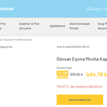
İndirim Kodu: GUNSAN6
&
Anahtar & Priz
Anahtar & Priz
Aydınlatm
Mekanizma
Çerçeve
ona Mocha Kapaklı Topraklı Priz Mekanizma
Stok 
Gün
Ürünün
%-
İndi