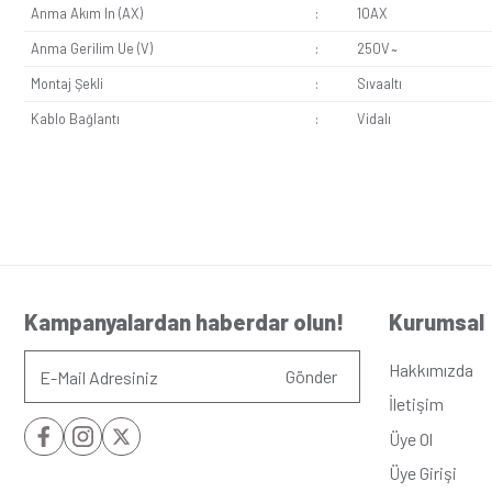
Seri
:
Eqon
Alt Seri
:
Metal
Renk
:
Moch