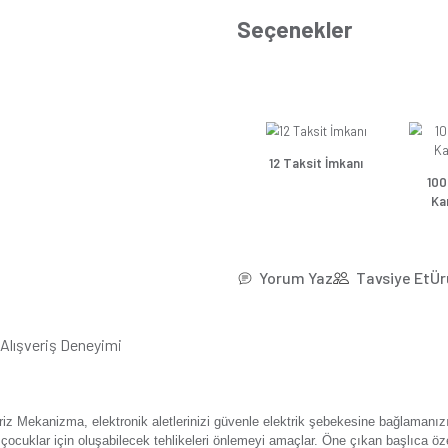
*43,6
Se
Güns
Günsa