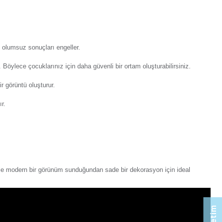
orum Yaz
Tavsiye Et
Ürünü Paylaş:
n Eqona Krem Kapaklı Topraklı Priz Mekanizma
lektrik şebekesine bağlamanızı sağlar. Topraklı
priz mekaniz
amaçlar. Öne çıkan başlıca özellikleri:
n Eqona Fildişi Beyazı Kapaklı Topraklı Priz Mekanizma
ından kaynaklanan çarpılma gibi olumsuz sonuçları engeller.
oruma özelliğiyle üretilmiştir. Böylece çocuklarınız için daha 
an Eqona Füme Kapaklı Topraklı Priz Mekanizma
onuna uyum sağlar ve modern bir görüntü oluşturur.