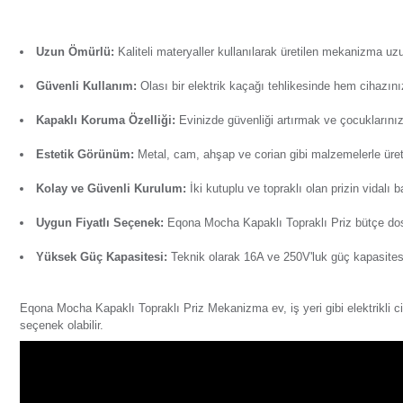
Ürün Bilgisi
Yorumlar
Soru & Cevap
Taksit Seçenekl
16A ve 250V'luk güç kapasitesine sahip Eqona Mocha Kapak
kesintisi gibi durumlarda bozulmalardan korurken ürünün ka
Uzun Ömürlü:
Kaliteli materyaller kullanılarak üreti
Güvenli Kullanım:
Olası bir elektrik kaçağı tehlikesi
Kapaklı Koruma Özelliği:
Evinizde güvenliği artırmak 
Estetik Görünüm:
Metal, cam, ahşap ve corian gibi ma