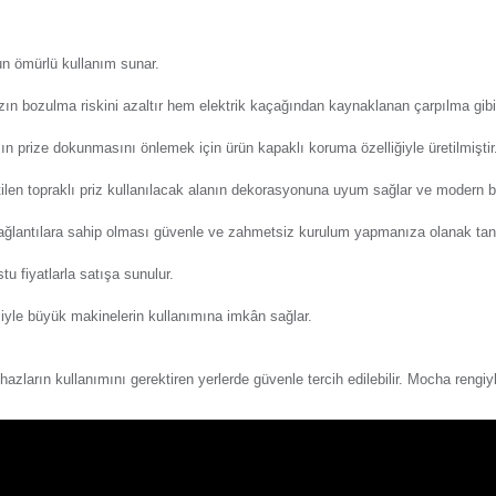
Y
eri
Önerileriniz
Alışveriş Deneyimi
Günsa
lı Topraklı Priz Mekanizma, elektronik aletlerinizi güvenle e
paklı tasarımı çocuklar için oluşabilecek tehlikeleri önlemeyi 
Günsa
len mekanizma uzun ömürlü kullanım sunar.
nde hem cihazınızın bozulma riskini azaltır hem elektrik kaçağ
ve çocuklarınızın prize dokunmasını önlemek için ürün kapaklı k
Güns
lzemelerle üretilen topraklı priz kullanılacak alanın dekorasy