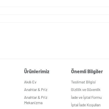
a
ik
a