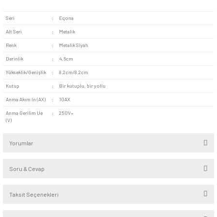
kesintisiz bir kullanım mümkün olur. Montaj konusunda yeteri
sahibi olmayan kişiler uzman bir elektrik tesisatçısından yardı
Kalite Standartlarına Uygunluk
:
Mekanizma hem ulusal
uluslararası standartlara uygundur. TSE, CE, ISO 9001, VDE
sertifikalara sahip olan ürün elektrik kaynaklı riskleri en aza in
Eqona metalik siyah zil butonu dekoratif ve kullanışlı bir çö
evlerde kullanılabilir. Ofis girişlerinde hem modern tasarımı h
yapısıyla avantaj sunar. Okul, dershane gibi eğitim kurumları
sisteminin tek noktadan yönetilmesini sağlar.
Seri
:
Eqona
Alt Seri
:
Metalik