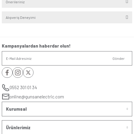
Renk
:
Metalik Siyah
Derinlik
:
4,6cm
Yükseklik/Genişlik
:
8.2cm/8.2cm
Kutup
:
Bir kutuplu, bir yollu
Anma Akım ln (AX)
:
10AX
Anma Gerilim Ue
:
250V ̴
(V)
Yorumlar
Soru & Cevap
Bu ürüne ilk yorumu siz yapın!
Yorum Yaz
Taksit Seçenekleri
Ürün hakkında henüz soru sorulmamış.