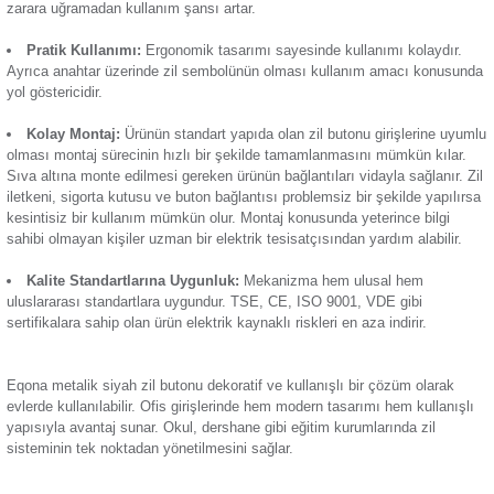
bağlantısıyla zil kutularına entegre edilir. Kablo bağlantı türü 
Termik Röle
çıkan başlıca özellikleri:
Günsan Eqona Füme Zil Butonu Mekanizma
Zaman Saati
Metalik Siyah Rengi:
Modern ortamların yenilikçi elektri
arayışına yanıt verir. Açık ve koyu renk duvarlarda şık bir dur
Dayanıklı Malzeme:
Olumsuz ortam koşullarına ve kullan
Günsan Eqona Metalik Bej Zil Butonu Mekanizma
hatalara karşı dayanıklılığı yüksektir. Bu sayede uzun yıllar 
zarara uğramadan kullanım şansı artar.
Pratik Kullanımı:
Ergonomik tasarımı sayesinde kullanım
Ayrıca anahtar üzerinde zil sembolünün olması kullanım am
yol göstericidir.
Günsan Eqona Mocha Zil Butonu Mekanizma
Kolay Montaj:
Ürünün standart yapıda olan zil butonu gir
olması montaj sürecinin hızlı bir şekilde tamamlanmasını mü
Sıva altına monte edilmesi gereken ürünün bağlantıları vidayl
iletkeni, sigorta kutusu ve buton bağlantısı problemsiz bir şek