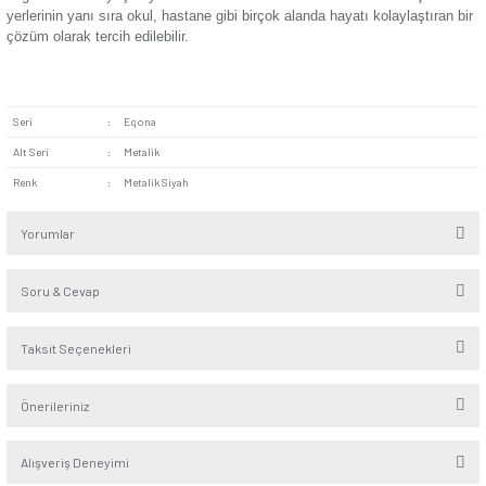
Modern Tasarım:
Minimal tasarım hem klasik hem mode
stillerine eşlik etmeyi kolaylaştırır. Kare formdaki yapısıyla ku
alanlarda zamansız ve zarif bir görünüm sunar.
Estetik Metalik Siyah Renk:
Üründe kullanılan metalik si
koyu tonlarda boyanmış duvarlar ve duvar kâğıtlarıyla uyuml
Kolay Bağlantı:
Standart priz ölçülerinde dizayn edilen ür
dostu bağlantı sistemiyle montaj kolaylığı sağlar.
Günsan Eqona Metalik Siyah Nümeris Telefon Prizi (Cat3), t
bağlantısına ihtiyaç duyulan tüm alanlarda kullanılabilir. Evler
yerlerinin yanı sıra okul, hastane gibi birçok alanda hayatı ko
çözüm olarak tercih edilebilir.