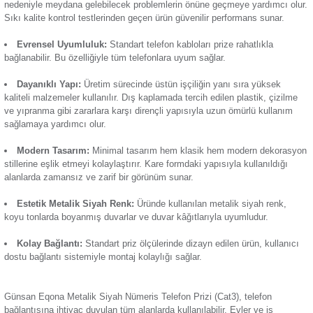
telekomünikasyon bağlantılarının güvenli şekilde gerçekleştir
Termik Röle
kullanılır. Telefon hatlarını yönlendirerek iletişim ihtiyacını k
sağlar. Öne çıkan başlıca özellikleri:
Zaman Saati
Günsan Eqona Füme Nümeris Telefon Prizi (Cat3)
Cat3 Kablo:
Priz Cat3 kablolara uyumlu olarak tasarlanmı
kalitede ses aktarımı sağlar.
Üstün Bağlantı Kalitesi:
Üstün sinyal aktarımı özelliği, s
nedeniyle meydana gelebilecek problemlerin önüne geçmeye 
Sıkı kalite kontrol testlerinden geçen ürün güvenilir performa
Günsan Eqona Metalik Bej Nümeris Telefon Prizi (Cat3)
Evrensel Uyumluluk:
Standart telefon kabloları
priz
e rah
bağlanabilir. Bu özelliğiyle tüm telefonlara uyum sağlar.
Dayanıklı Yapı:
Üretim sürecinde üstün işçiliğin yanı sır
kaliteli malzemeler kullanılır. Dış kaplamada tercih edilen pla
ve yıpranma gibi zararlara karşı dirençli yapısıyla uzun ömür
sağlamaya yardımcı olur.