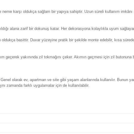
Y
eri
Önerileriniz
Alışveriş Deneyimi
ol edilmesine yardımcı olur. Evin ya da bir mekânın içerisindek
üneş ışınlarına ve neme karşı oldukça sağlam bir yapıya sahipt
, ürünün kullanıldığı alana zarif bir dokunuş katar. Her dekora
unun kurulumu oldukça basittir. Duvar yüzeyine pratik bir şeki