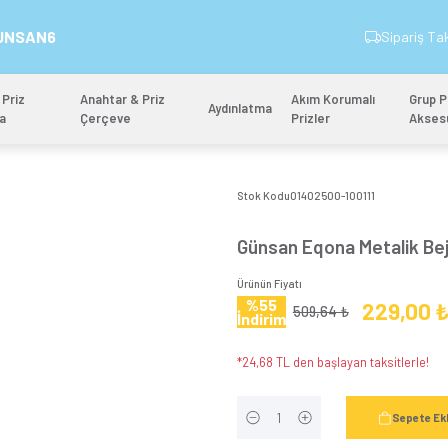
İndirim Kodu: GUNSAN6
&
Anahtar & Priz
Anahtar & Priz
Aydınlatm
Mekanizma
Çerçeve
il Butonu
Stok 
Gün
Ürünün
%5
İndi