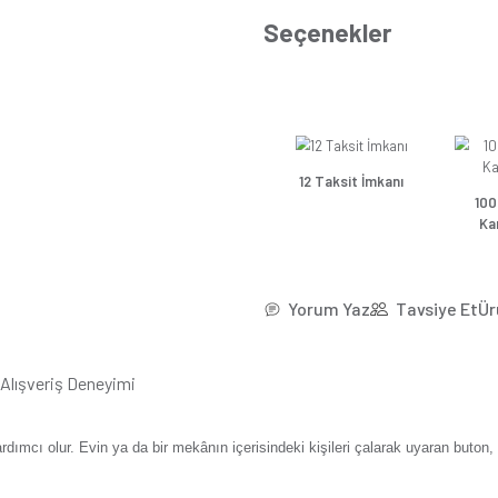
*24,6
Se
Güns
Güns