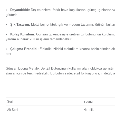
Ürün Bilgisi
Yorumlar
Soru & Cevap
Taksit Seçenekl
Günsan Eqona Metalik Bej Zil Butonu, elektrikli zilin kontr
özellikleri:
Dayanıklılık:
Dış etkenlere, farklı hava koşullarına, g
gösterir.
Şık Tasarım:
Metal bej renkteki şık ve modern tasarımı
Kolay Kurulum:
Günsan güvencesiyle üretilen zil buton
yardım alınarak kurum işlemi tamamlanabilir.