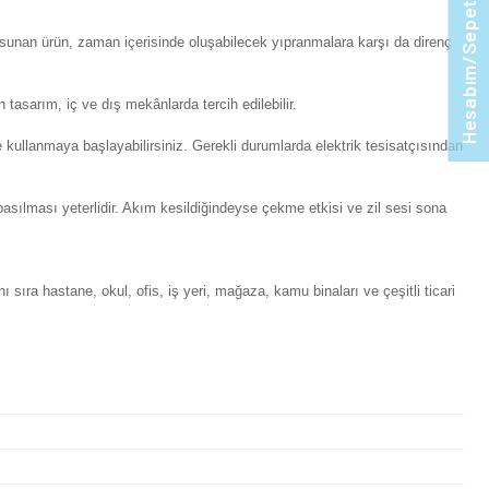
orum Yaz
Tavsiye Et
Ürünü Paylaş:
i kişileri çalarak uyaran buton, genellikle kapıya yakın bölgel
ir. Uzun süreli kullanım imkânı sunan ürün, zaman içerisinde 
syona kolaylıkla uyum sağlayan tasarım, iç ve dış mekânlarda t
lde monte edebilir, kısa sürede kullanmaya başlayabilirsiniz. 