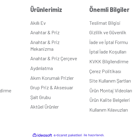
a
ik
k Bej