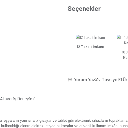
*26,8
Se
Günsa
Güns