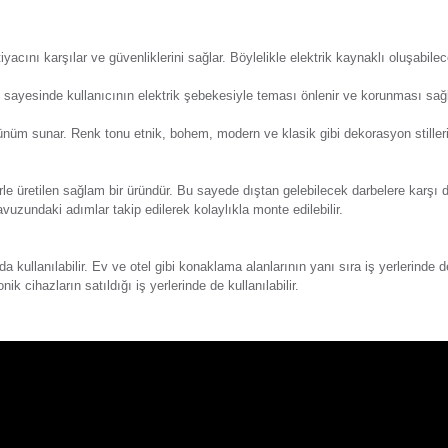
Y
eri
Önerileriniz
Alışveriş Deneyimi
esi gibi beyaz eşyaların yanı sıra bilgisayar ve tablet gibi el
 Topraklı priz kullanıldığı alanın elektrik ihtiyacını karşılar 
cihazların ihtiyacını karşılar ve güvenliklerini sağlar. Böyleli
mlarda toprak ucu sayesinde kullanıcının elektrik şebekesiyle t
a modern bir görünüm sunar. Renk tonu etnik, bohem, modern ve 