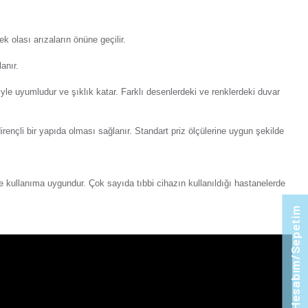
orum Yaz
Tavsiye Et
Ürünü Paylaş:
ektronik cihazların topraklama ihtiyaçlarını karşılayarak güvenl
ve güvenli kullanım imkânı sunar. Öne çıkan başlıca özellikleri:
kle elektrik kaynaklı oluşabilecek olası arızaların önüne geçilir
eması önlenir ve korunması sağlanır.
klasik gibi dekorasyon stilleriyle uyumludur ve şıklık katar. 