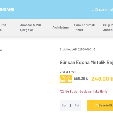
İndirim Kodu: GUNSAN6
&
Anahtar & Priz
Anahtar & Priz
Aydınlatm
Mekanizma
Çerçeve
ı Priz
Stok 
Gün
Ürünün
%5
İndi