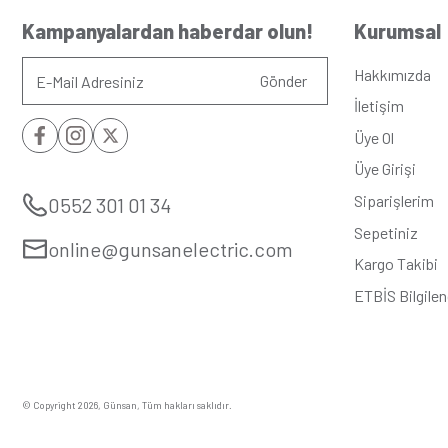
Seri
:
Eqon
Alt Seri
:
Metal
Renk
:
Metali