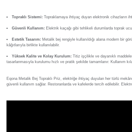
Ürün Bilgisi
Yorumlar
Soru & Cevap
Taksit Seçenekl
Eqona Metalik Bej Topraklı Priz, buzdolabı ve çamaşır makin
veya ani akım değişimlerinde cihaz arızalarının önüne geçer.
Topraklı Sistemi:
Topraklamaya ihtiyaç duyan elektronik 
Güvenli Kullanım:
Elektrik kaçağı gibi tehlikeli duru
Estetik Tasarım:
Metalik bej rengiyle kullanıldığı alan
kâğıtlarıyla birlikte kullanılabilir.