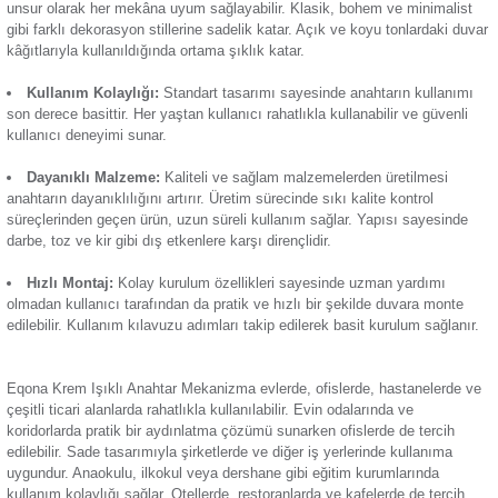
kapama işlevlerini sağlarken entegre LED aydınlatma özelliğiy
Termik Röle
görünüm sunar. Öne çıkan başlıca özellikleri:
Günsan Eqona Füme Işıklı Anahtar Mekanizma
Zaman Saati
Işıklı Göstergesi:
Entegre LED ışığı, anahtar açık duru
elektrik akımının anahtar üzerinden geçmesiyle aktifleşir.
Estetik Tasarım:
Krem rengiyle çeşitli iç mekân dekoras
Günsan Eqona Metalik Bej Işıklı Anahtar Mekanizma
sağlar. Modern tasarımı sayesinde hem fonksiyonel hem deko
unsur olarak her mekâna uyum sağlayabilir. Klasik, bohem v
gibi farklı dekorasyon stillerine sadelik katar. Açık ve koyu t
kâğıtlarıyla kullanıldığında ortama şıklık katar.
Kullanım Kolaylığı:
Standart tasarımı sayesinde anahtar
Günsan Eqona Metalik Siyah Işıklı Anahtar Mekanizma
son derece basittir. Her yaştan kullanıcı rahatlıkla kullanabili
kullanıcı deneyimi sunar.
Dayanıklı Malzeme:
Kaliteli ve sağlam malzemelerden ür
anahtarın dayanıklılığını artırır. Üretim sürecinde sıkı kalite k