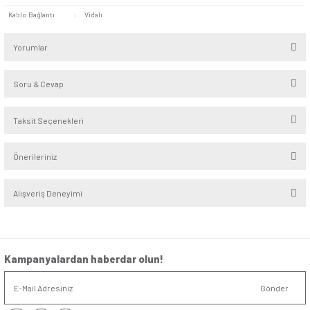
Seri
:
Eqona
Alt Seri
:
Beyaz - Krem
Renk
:
Krem
Derinlik
:
4,6cm
Yükseklik/Genişlik
:
8.2cm/8.2cm
Montaj Şekli
:
Sıvaaltı