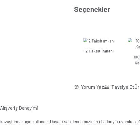
*28,4
Se
Güns
Güns