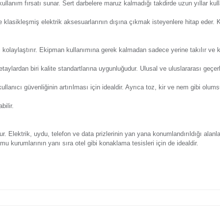
Y
eri
Önerileriniz
Alışveriş Deneyimi
Günsa
bir görünüme kavuşturmak için kullanılır. Duvara sabitlenen pri
çeve hasarsız kullanım fırsatı sunar. Sert darbelere maruz kalma
an ürün özellikle klasikleşmiş elektrik aksesuarlarının dışına
 montaj sürecini kolaylaştırır. Ekipman kullanımına gerek kal
 koyan önemli detaylardan biri kalite standartlarına uygunluğudu
kapatılması ve kullanıcı güvenliğinin artırılması için idealdir. 