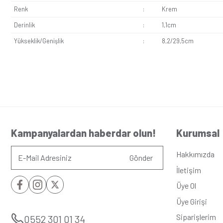
Hafif Tasarım:
Hafif tasarımıyla duvarlarda ağırlık yara
Eqona Krem Dörtlü Çerçeve modern tarzıyla evlerde kullanım
duvar yüzeyinde şık bir görüntü elde edebilirsiniz. Hastane
Seri
:
Eqon
Alt Seri
:
Beyaz
Renk
:
Krem
Derinlik
:
1,1cm
Yükseklik/Genişlik
:
8,2/2