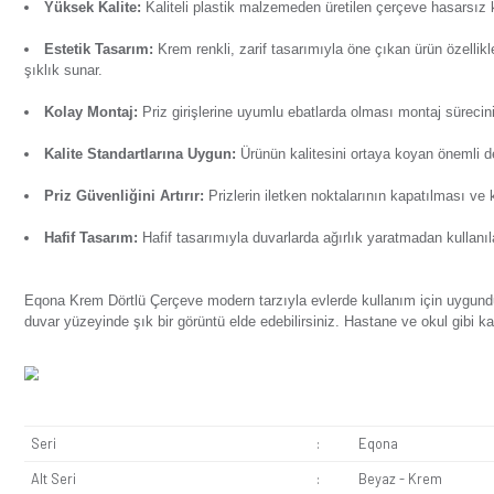
Ürün Bilgisi
Yorumlar
Soru & Cevap
Taksit Seçenekl
Eqona Krem Dörtlü Çerçeve sıradan görünen prizleri estetik 
Yüksek Kalite:
Kaliteli plastik malzemeden üretilen çer
Estetik Tasarım:
Krem renkli, zarif tasarımıyla öne çık
şıklık sunar.
Kolay Montaj:
Priz
girişlerine uyumlu ebatlarda olması
Kalite Standartlarına Uygun:
Ürünün kalitesini ortaya
Priz Güvenliğini Artırır:
Prizlerin iletken noktalarının 