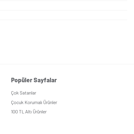
n yana konumlandırıldığı alanların estetik şekilde kapatılmasın
sisleri için de idealdir.