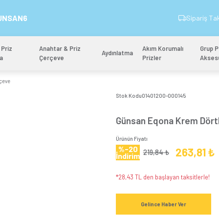
İndirim Kodu: GUNSAN6
&
Anahtar & Priz
Anahtar & Priz
Aydınlatm
Mekanizma
Çerçeve
 Krem Dörtlü Çerçeve
Stok 
Gün
Ürünün
%-
İndi