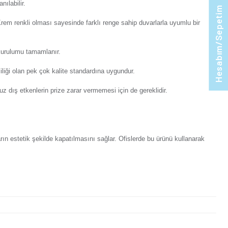
orum Yaz
Tavsiye Et
Ürünü Paylaş:
n Eqona Metalik Siyah Dörtlü Çerçeve
zlerin ebatlarıyla uyumlu ölçülere sahiptir. Öne çıkan başlıca 
dığı takdirde uzun yıllar kullanılabilir.
 çıkmak isteyenlere hitap eder. Krem renkli olması sayesinde fa
madan sadece yerine takılır ve kurulumu tamamlanır.
r. Ulusal ve uluslararası geçerliliği olan pek çok kalite stand
Ayrıca toz, kir ve nem gibi olumsuz dış etkenlerin prize zarar v