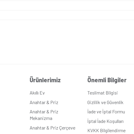
tmadan kullanılabilir.
 için uygundur. Elektrik, uydu, telefon ve data prizlerinin ya
 ve okul gibi kamu kurumlarının yanı sıra otel gibi konaklama te
a
 - Krem
9,5cm