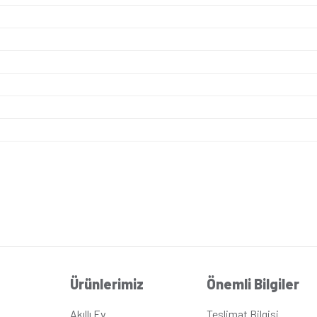
bir görünüm sunan mekanizma, farklı iç mekân dekorasyonlarıyl
ısı sayesinde hızlı ve kolay montaj imkânı sunar. Hem profesyon
iz ve kaliteli ses iletimi sağlar iş veya ev içi sabit telefon ile
Günsa
iş yerlerine, ofislere ve ticari binalara kadar geniş bir kulla
iş yerlerinde telefon iletişimini sağlamak için idealdir.
Güns
a
ik