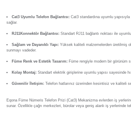
Ürün Bilgisi
Yorumlar
Soru & Cevap
Taksit Seçenekl
Eqona Füme Nümeris Telefon Prizi (Cat3) Mekanizma, sabit 
kesintisiz iletişim imkânı sağlar. Öne çıkan başlıca özellikl
Cat3 Uyumlu Telefon Bağlantısı:
Cat3 standardına uyum
sağlar.
RJ11Konnektör Bağlantısı:
Standart RJ11 bağlantı nokt
Sağlam ve Dayanıklı Yapı:
Yüksek kaliteli malzemeler
sunmayı vadeder.