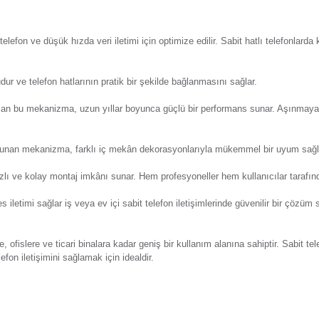
Y
eri
Önerileriniz
Alışveriş Deneyimi
Güns
telefon bağlantılarını düzenlemeyi sağlayan güvenilir ve prati
eri:
Günsa
lu yapısıyla telefon ve düşük hızda veri iletimi için optimize edi
ası ile uyumludur ve telefon hatlarının pratik bir şekilde bağ
den üretilmiş olan bu mekanizma, uzun yıllar boyunca güçlü b
Günsa