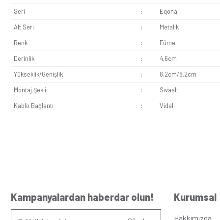
Füme Renk ve Estetik Tasarım:
Füme rengiyle modern 
Kolay Montaj:
Standart elektrik girişlerine uyumlu yap
Güvenilir İletişim:
Telefon hatlarınız üzerinden kesintis
Eqona Füme Nümeris Telefon Prizi (Cat3) Mekanizma evlerden 
sunar. Özellikle çağrı merkezleri, bürolar veya geniş alanlı 
Seri
:
Eqon
Alt Seri
:
Metal
Renk
:
Füme