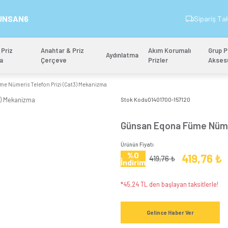
İndirim Kodu: GUNSAN6
&
Anahtar & Priz
Anahtar & Priz
Aydınlatm
Mekanizma
Çerçeve
Günsan Eqona Füme Nümeris Telefon Prizi (Cat3) Mekanizma
Stok 
Gün
Ürünün
%
İndi