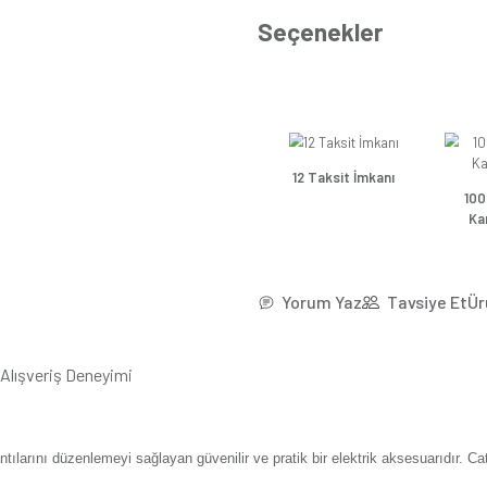
*45,2
Se
Güns
Günsa