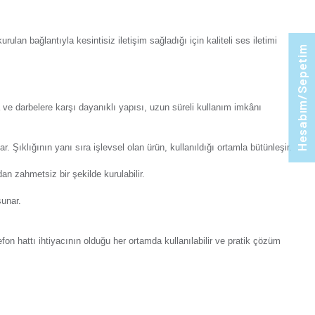
orum Yaz
Tavsiye Et
Ürünü Paylaş:
an Eqona Krem Nümeris Telefon Prizi (Cat3) Mekanizma
k bir elektrik aksesuarıdır. Cat3 telefon soketine uyumlu yapı
n Eqona Fildişi Beyazı Nümeris Telefon Prizi (Cat3) Mekaniz
lir. Sabit hatlı telefonlarda kurulan bağlantıyla kesintisiz ilet
lanmasını sağlar.
ir performans sunar. Aşınmaya ve darbelere karşı dayanıklı ya
n Eqona Metalik Bej Nümeris Telefon Prizi (Cat3) Mekanizm