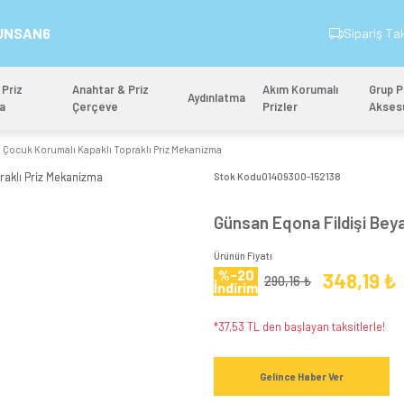
İndirim Kodu: GUNSAN6
&
Anahtar & Priz
Anahtar & Priz
Aydınlatm
Mekanizma
Çerçeve
ona Fildişi Beyazı Çocuk Korumalı Kapaklı Topraklı Priz Mekanizma
Stok 
Gün
Ürünün
%-
İndi