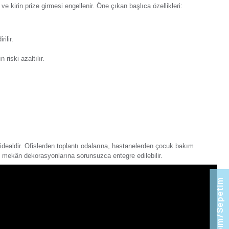
orum Yaz
Tavsiye Et
Ürünü Paylaş:
n Eqona Krem Çocuk Korumalı Kapaklı Topraklı Priz Mekani
lektrik şebekesine bağlanması için tasarlanmıştır. Elektrik k
 küçük çocukların prize yabancı cisimleri sokmasını engeller. 
dığında kapalı tutularak toz ve kirin prize girmesi engellenir
n Eqona Füme Çocuk Korumalı Kapaklı Topraklı Priz Mekani
likle kaza riski minimuma indirilir.
nda cihazlar korunur ve yangın riski azaltılır.
tırır.
n Eqona Metalik Bej Çocuk Korumalı Kapaklı Topraklı Priz 