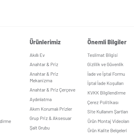
a
 - Krem
i Beyazı
m
m/8.2cm