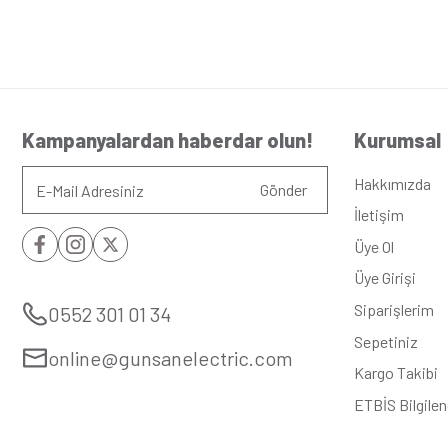
Seri
:
Eqon
Alt Seri
:
Beyaz
Renk
:
Fildiş
Derinlik
:
4,8c
Yükseklik/Genişlik
:
8.2c