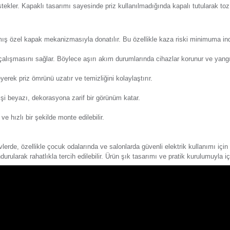
Y
eri
Önerileriniz
Alışveriş Deneyimi
Günsa
 ihtiyacı olan buzdolabı, çamaşır makinesi gibi cihazların e
zetilerek üretilir. Çocuk koruma mekanizmasıyla donatılan ürün
 olmasını destekler. Kapaklı tasarımı sayesinde priz kullanılma
Günsa
i için tasarlanmış özel kapak mekanizmasıyla donatılır. Bu özel
üvenli şekilde çalışmasını sağlar. Böylece aşırı akım durumları
girmesini engelleyerek priz ömrünü uzatır ve temizliğini kolaylaş
Günsa