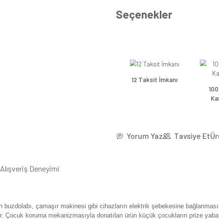
*37,5
Se
Güns
Günsa