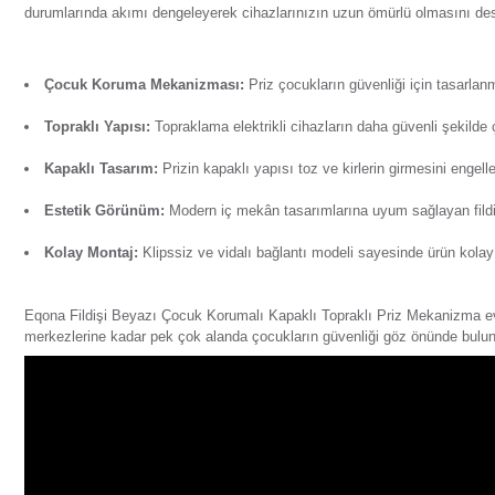
Ürün Bilgisi
Yorumlar
Soru & Cevap
Taksit Seçenekl
Çocuk Korumalı Kapaklı Topraklı Priz Mekanizma topraklama
topraklama koruması sağlayan priz güvenlik standartları gö
durumlarında akımı dengeleyerek cihazlarınızın uzun ömürlü
Çocuk Koruma Mekanizması:
Priz
çocukların güvenliğ
Topraklı Yapısı:
Topraklama elektrikli cihazların daha g
Kapaklı Tasarım:
Prizin kapaklı yapısı toz ve kirlerin 